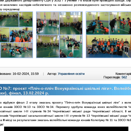
мки Державного департаменту США у ЗОШ 7 з учнями 7-8 класів були проведені заходи, спр
я можливих наслідків небезпечного та незаконно розповсюдженого застосування військов
му середовищі.
ковано: 16-02-2024, 15:59
|
Автор:
Управління освіти
Коментарі
Переглядів:
562
 №7: проєкт «Пліч-о-пліч Всеукраїнські шкільні ліги». Волейб
ки), фінал, 13.02.2024 р.
 відбувся фінал 2 етапу змагань проєкту "Пліч-о-пліч Всеукраїнські шкільні ліги" з вол
и юнаків ЗЗСО №13 та ЗЗСО №34. Перемогу здобула команда юних волейболистів Чер
світньої школи І-ІІІ ступенів №34 Чернігівської міської ради Чернігівської області, ll м
наків Чернігівської загальноосвітньої школи І-ІІІ ступенів № 13 Чернігівської міської ради Че
на lll місці за результатами змагань волейбольні команди юнаків Колегіуму № 11 та ЗЗСО №
ів!