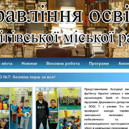
 міста
Новини
Виховна робота
Програми
Анон
 №7: безпека перш за все!
Представниками Асоціації ам
футболу України спільно з м
організацією Spirit of Soc
підтримки Державного департ
у ЗОШ 7 з учнями 5-х кл
проведені заходи, спрям
зменшення можливих н
небезпечного та не
розповсюдженого застосування 
зброї в цивільному середовищі.