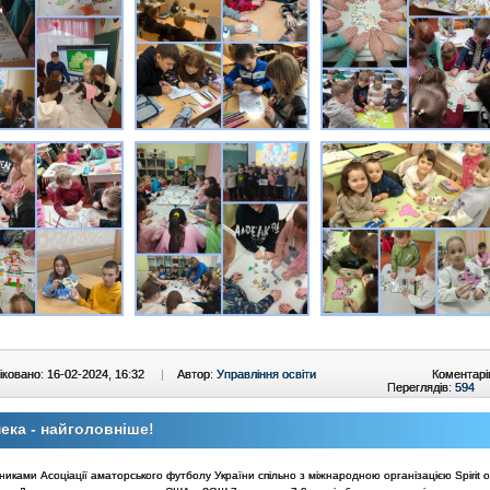
ковано: 16-02-2024, 16:32
|
Автор:
Управління освіти
Коментарі
Переглядів:
594
ека - найголовніше!
иками Асоціації аматорського футболу України спільно з міжнародною організацією Spirit o