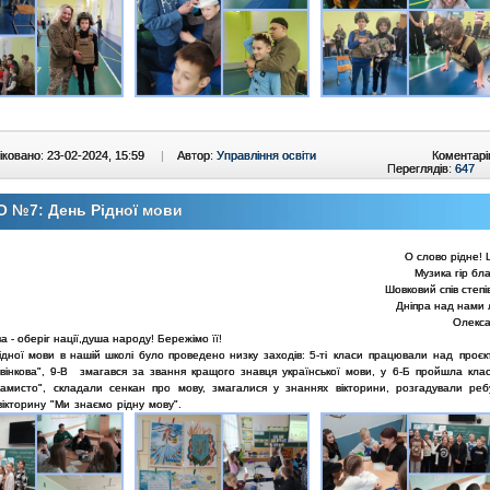
ковано: 23-02-2024, 15:59
|
Автор:
Управління освіти
Коментарі
Переглядів:
647
 №7: День Рідної мови
О слово рідне! 
Музика гір бл
Шовковий спів степі
Дніпра над нами л
Олекс
а - оберіг нації,душа народу! Бережімо її!
ідної мови в нашій школі було проведено низку заходів:
5-ті класи працювали над проєк
вінкова", 9-В змагався за звання кращого знавця української мови, у 6-Б пройшла кла
амисто", складали сенкан про мову, змагалися у знаннях вікторини, розгадували реб
ікторину "Ми знаємо рідну мову".