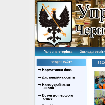
Головна сторінка
Заклади освіти
РОЗДІЛИ САЙТУ
ЗЗСО
⇒ Нормативна база
⇒ Дистанційна освіта
⇒ Нова українська
школа
⇒ Вступ до першого
класу