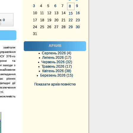
3
4
5
6
7
9
8
10
11
12
13
14
16
15
в:
0
17
18
19
20
21
22
23
|
24
25
26
27
28
29
30
31
АРХИВ
 завітали
управління
Серпень 2026 (4)
СУ 376-го
Липень 2026 (17)
орони та
Червень 2026 (32)
і заходи з
Травень 2026 (17)
Ознайомили
Квітень 2026 (38)
акладання
Березень 2026 (15)
час різних
кладні дії
Показати архів повністю
езпечення
ті.
ожливість