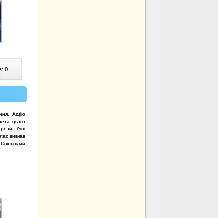
в:
0
|
ння. Акцію
мета цього
грози. Учні
лас вивчав
 Спільними