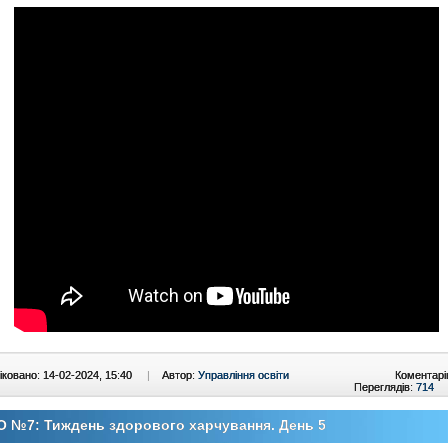
ковано: 14-02-2024, 15:40
|
Автор:
Управління освіти
Коментарі
Переглядів:
714
 №7: Тиждень здорового харчування. День 5