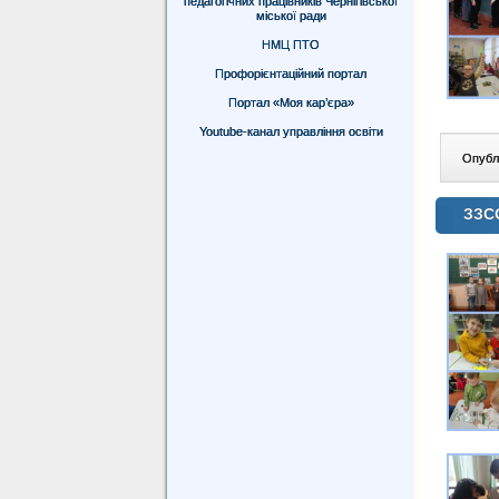
педагогічних працівників Чернігівської
міської ради
НМЦ ПТО
Профорієнтаційний портал
Портал «Моя кар’єра»
Youtube-канал управління освіти
Опублі
ЗЗС