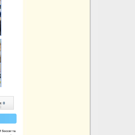
в:
0
|
f Soccer та