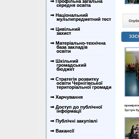
⇒ Профільна загальна
середня освіта
⇒ Національний
мультипредметний тест
Опублі
⇒ Цивільний
захист
ЗЗСО
⇒ Матеріально-технічна
база закладів
освіти
⇒ Шкільний
громадський
бюджет
⇒ Стратегія розвитку
освіти Чернігівської
територіальної громади
⇒ Харчування
примірят
⇒ Доступ до публічної
інформації
Зустріч б
⇒ Публічні закупівлі
⇒ Вакансії