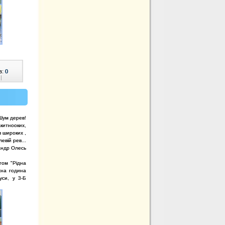
в:
0
|
Шум дерев!
акитнооких,
в широких ,
евій рев...
андр Олесь
том "Рідна
сна година
уси, у 3-Б