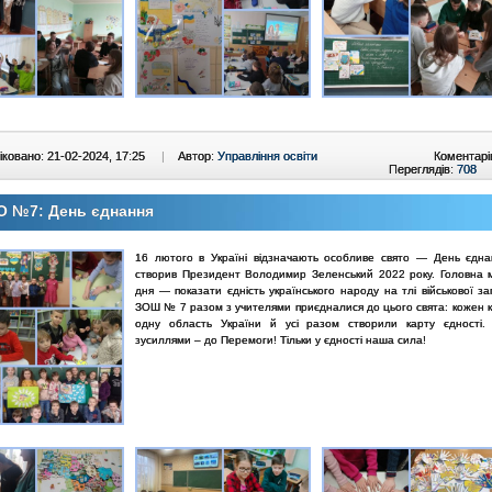
ковано: 21-02-2024, 17:25
|
Автор:
Управління освіти
Коментарі
Переглядів:
708
О №7: День єднання
16 лютого в Україні відзначають особливе свято — День єдна
створив Президент Володимир Зеленський 2022 року. Головна 
дня — показати єдність українського народу на тлі військової за
ЗОШ № 7 разом з учителями приєдналися до цього свята: кожен к
одну область України й усі разом створили карту єдності.
зусиллями ­– до Перемоги! Тільки у єдності наша сила!