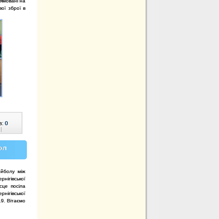
ямовані на
ої зброї в
в:
0
|
ол
ейболу між
нігівської
ісце посіла
рнігівської
19. Вітаємо