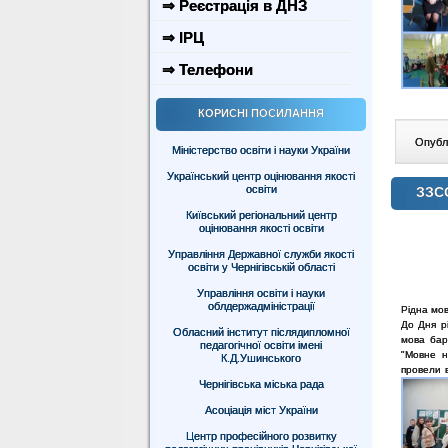
⇒ Реєстрація в ДНЗ
⇒ ІРЦ
⇒ Телефони
КОРИСНІ ПОСИЛАННЯ
Опублі
Міністерство освіти і науки України
Український центр оцінювання якості
освіти
ЗЗСО
Київський регіональний центр
оцінювання якості освіти
Управління Державної служби якості
освіти у Чернігівській області
Управління освіти і науки
облдержадміністрації
Рідна мов
До Дня р
Обласний інститут післядипломної
мова бар
педагогічної освіти імені
"Мовне н
К.Д.Ушинського
провели в
Чернігівська міська рада
Асоціація міст України
Центр професійного розвитку