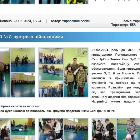
ковано: 23-02-2024, 16:24
|
Автор:
Управління освіти
Коментарі
Переглядів:
558
 №7: зустріч з військовими
22.02.2024 року до ЗОШ 7
представники Регіонального 
Сил ТрО «Північ» Сил ТрО З
окремого батальйону ох
обслуговування. Були проведен
учнями 3, 5, 6 та 8 класів. 
школярів з принципами н
турнікетів та повʼязок під 
кровотеч. Розповіли про невід
під час травмування, заб
дихання у людини без свідомос
Наприкінці учням надали м
и бронежилети та шоломи.
ула дуже цікавою та пізнавальною. Дякуємо представникам Сил ТрО «Північ»!