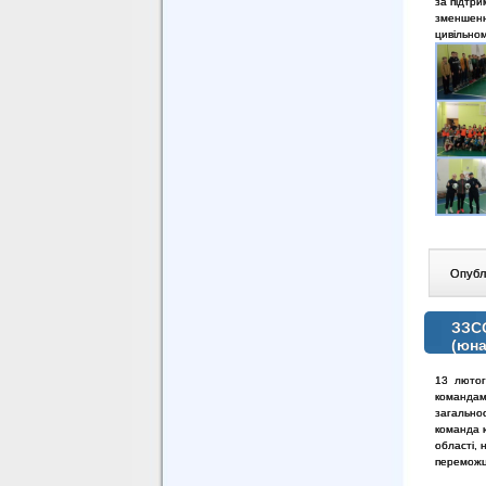
за підтри
зменшенн
цивільно
Опублі
ЗЗСО
(юна
13 лютого
командам
загальноо
команда ю
області, 
переможц