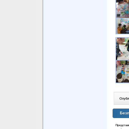
Опублі
Безп
Представн