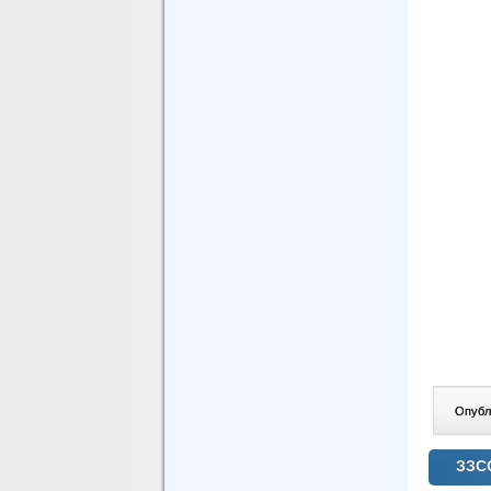
Опублі
ЗЗСО