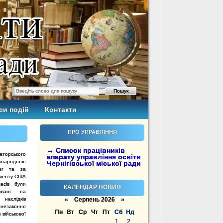
си подій
Контакти
ПРО УПРАВЛІННЯ
→ Список працівників
аторського
апарату управління освіти
іжнародною
Чернігівської міської ради
cer та за
аменту США
асів були
КАЛЕНДАР НОВИН
овані на
аслідків
«
Серпень 2026 »
законно
Пн
Вт
Ср
Чт
Пт
Сб
Нд
військової
1
2