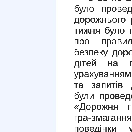
було прове
дорожнього 
тижня було 
про правил
безпеку доро
дітей на п
урахуванням
та запитів 
були проведе
«Дорожня г
гра-змаганн
поведінки 