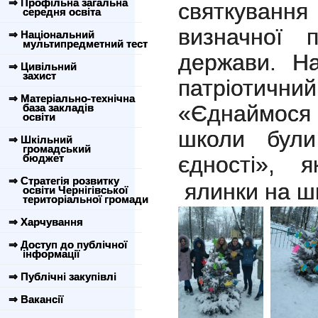
⇒ Профільна загальна
святкуванн
середня освіта
визначної п
⇒ Національний
мультипредметний тест
держави. На
⇒ Цивільний
захист
патріот
⇒ Матеріально-технічна
«Єднаймося
база закладів
освіти
школи були
⇒ Шкільний
громадський
бюджет
єдності»,
⇒ Стратегія розвитку
ялинки на ш
освіти Чернігівської
територіальної громади
⇒ Харчування
⇒ Доступ до публічної
інформації
⇒ Публічні закупівлі
⇒ Вакансії