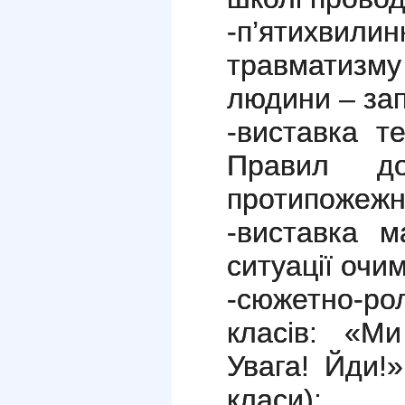
-п’ятихви
травматиз
людини – зап
-виставка т
Правил до
протипожежно
-виставка м
ситуації очим
-сюжетно-рол
класів: «Ми
Увага! Йди!»
класи);