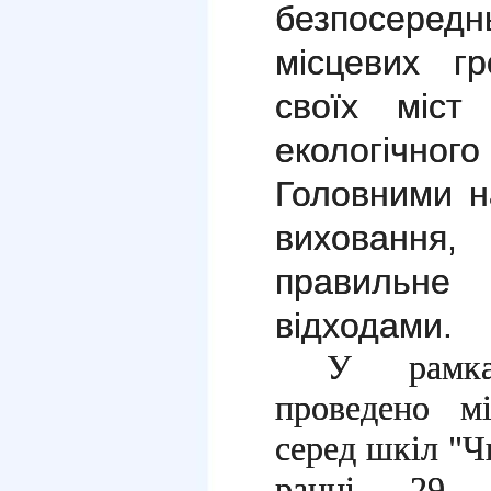
безпосере
місцевих г
своїх міст
екологічн
Головними н
виховання
правиль
відходами.
У рамка
проведено мі
серед шкіл "Ч
ранці 29 к