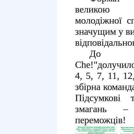
великою п
молодіжної с
значущим у ви
відповідально
До ко
Che!"долучило
4, 5, 7, 11, 12
збірна коман
Підсумкові 
змагань – 
переможців!