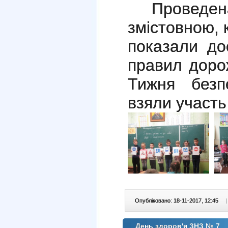
Провед
змістовною, 
показали до
правил доро
Тижня безп
взяли участь
Опубліковано: 18-11-2017, 12:45
|
День здоров'я ЗНЗ № 7