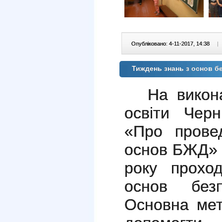
Опубліковано: 4-11-2017, 14:38
|
Тиждень знань з основ б
На викон
освіти Черн
«Про прове
основ БЖД
року
прох
основ безп
О
сновна ме