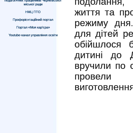
подолання,
педагогічних працівників Чернігівської
міської ради
життя та пр
НМЦ ПТО
режиму дня.
Профорієнтаційний портал
Портал «Моя кар’єра»
для дітей ре
Youtube-канал управління освіти
обійшлося б
дитині до 
вручили по 
провели
виготовлення