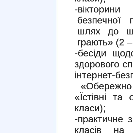
-вікторин
безпечної 
шлях до ш
грають» (2 –
-бесіди щод
здорового с
інтернет-без
«Обережно р
«Їстівні та
класи);
-практичне 
класів на 