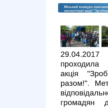
Міський конкурс-змагання
екологічної акції "Зроби
29.04.201
проходила 
акція "Зро
разом!". Ме
відповіда
громадян 