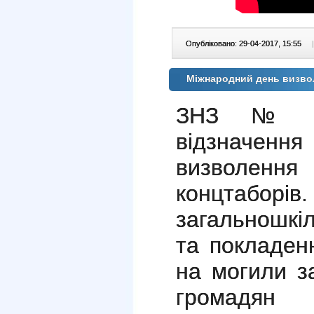
Опубліковано: 29-04-2017, 15:55
|
Міжнародний день визво
ЗНЗ № 7
відзначенн
визволення
концтабор
загальношкі
та покладен
на могили з
громадя