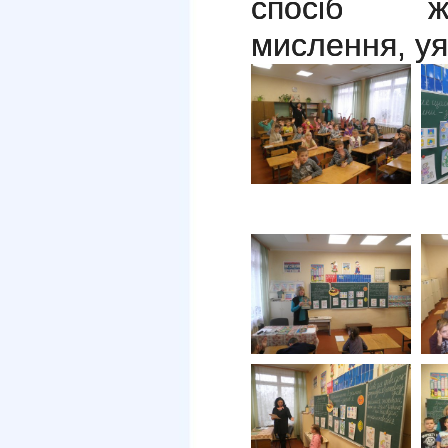
спосіб жи
мислення, уя