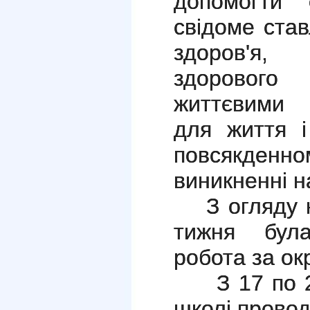
допомогти 
свідоме став
здоров'я, 
здоровог
життєвими 
для життя і
повсякден
виникненні н
З огляду 
тижня бул
робота за о
З 17 по 2
школі провод