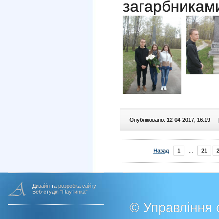
загарбникам
Опубліковано: 12-04-2017, 16:19
|
Назад
1
...
21
Дизайн та розробка сайту
Веб-студія "Паутинка"
© Управління о