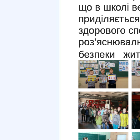
що в школі в
приділяєтьс
здорового сп
роз’яснювал
безпеки житт