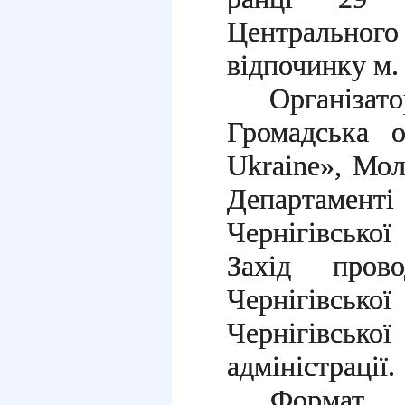
Центрально
відпочинку м.
Організа
Громадська о
Ukraine», Мо
Департаменті
Чернігівсько
Захід пров
Чернігівсь
Чернігівськ
адміністрації.
Формат 