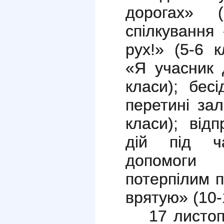
дорогах» (
спілкування
рух!» (5-6 
«Я учасник 
класи); бес
перетині зал
класи); від
дій під ч
допомог
потерпілим п
врятую» (10-
17 листо