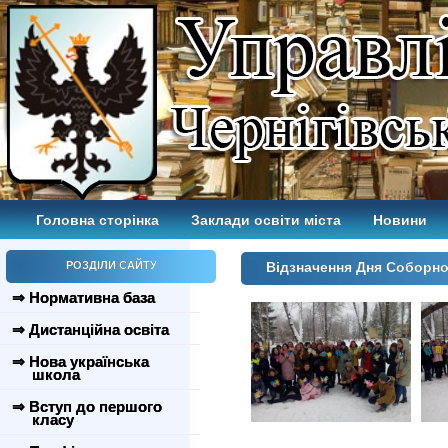
Головна сторінка
Заклади освіти міста
Новини
РОЗДІЛИ САЙТУ
Відзначення Дня Соборно
⇒ Нормативна база
⇒ Дистанційна освіта
⇒ Нова українська
школа
⇒ Вступ до першого
класу