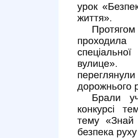
урок «Безпе
життя».
Протягом
проходил
спеціальної
вулице».
переглянули
дорожнього р
Брали уч
конкурсі те
тему «Знай 
безпека руху