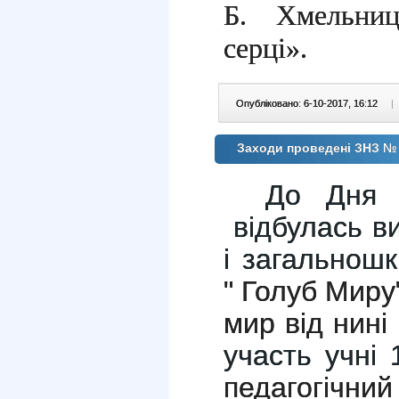
Б. Хмельни
серці».
Опубліковано: 6-10-2017, 16:12
|
Заходи проведені ЗНЗ № 
До Дня
відбулась ви
і загальнош
" Голуб Миру
мир від нині і
участь учні 
педагогіч