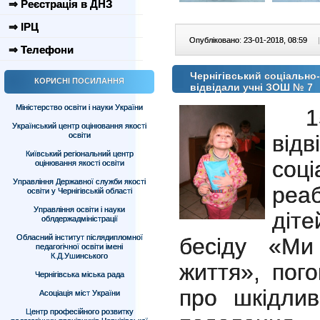
⇒ Реєстрація в ДНЗ
⇒ ІРЦ
Опубліковано: 23-01-2018, 08:59
|
⇒ Телефони
Чернігівський соціально-
КОРИСНІ ПОСИЛАННЯ
відвідали учні ЗОШ № 7
Міністерство освіти і науки України
1
Український центр оцінювання якості
освіти
в
ідв
Київський регіональний центр
соці
оцінювання якості освіти
Управління Державної служби якості
реаб
освіти у Чернігівській області
Управління освіти і науки
діте
облдержадміністрації
Обласний інститут післядипломної
бесіду «Ми
педагогічної освіти імені
К.Д.Ушинського
життя», пог
Чернігівська міська рада
про шкідлив
Асоціація міст України
Центр професійного розвитку