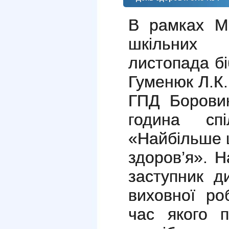
В рамках Мі
шкільних 
листопада б
Гуменюк Л.К.
ГПД Боровик
година сп
«Найбільше 
здоров’я». Н
заступник д
виховної ро
час якого п