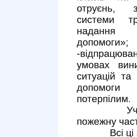
отруєнь, з
системи тр
надання 
допомоги»;
-відпрацюва
умовах вин
ситуацій та
допомог
потерпілим.
Учні 5-х 
пожежну ча
Всі ці зах