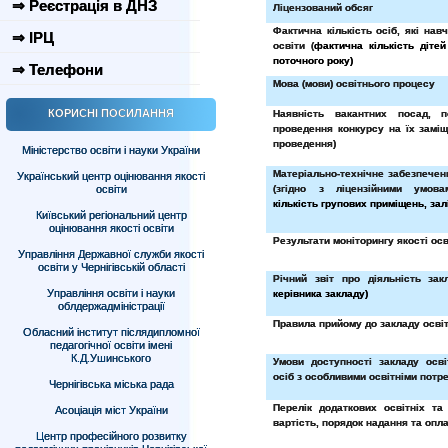
⇒ Реєстрація в ДНЗ
Ліцензований обсяг
Фактична кількість осіб, які нав
⇒ ІРЦ
освіти (
фактична кількість діте
поточного року)
⇒ Телефони
Мова (мови) освітнього процесу
КОРИСНІ ПОСИЛАННЯ
Наявність вакантних посад, 
проведення конкурсу на їх заміщ
проведення)
Міністерство освіти і науки України
Матеріально-технічне забезпечен
Український центр оцінювання якості
освіти
(згідно з ліцензійними умовам
кількість групових приміщень, залі
Київський регіональний центр
оцінювання якості освіти
Результати моніторингу якості осв
Управління Державної служби якості
освіти у Чернігівській області
Річний звіт про діяльність зак
Управління освіти і науки
керівника закладу)
облдержадміністрації
Правила прийому до закладу осві
Обласний інститут післядипломної
педагогічної освіти імені
К.Д.Ушинського
Умови доступності закладу осв
осіб з особливими освітніми потр
Чернігівська міська рада
Перелік додаткових освітніх та 
Асоціація міст України
вартість, порядок надання та опла
Центр професійного розвитку