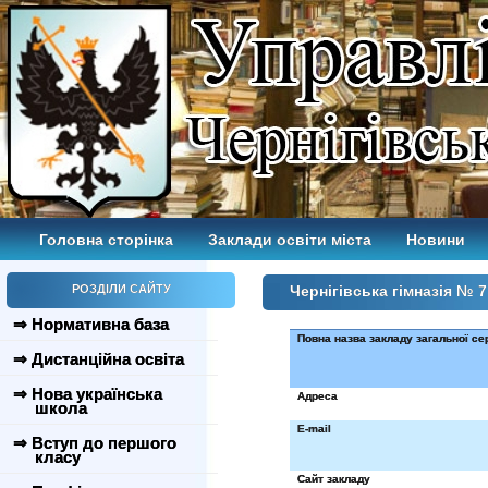
Головна сторінка
Заклади освіти міста
Новини
РОЗДІЛИ САЙТУ
Чернігівська гімназія № 7
⇒ Нормативна база
Повна назва закладу загальної се
⇒ Дистанційна освіта
⇒ Нова українська
Адреса
школа
E-mail
⇒ Вступ до першого
класу
Сайт закладу