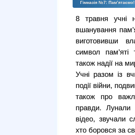
Гімназія №7: Пам’ятаємо
8 травня учні н
вшанування пам’я
виготовивши вл
символ пам’яті 
також надії на ми
Учні разом із вч
події війни, подви
також про важли
правди. Лунали 
відео, звучали с
хто боровся за с