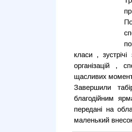
Т
пр
П
сп
п
класи , зустрічі
організацій , с
щасливих момент
Завершили таб
благодійним ярм
передані на обл
маленький внесок