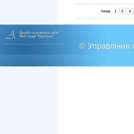
Назад
1
2
3
Дизайн та розробка сайту
Веб-студія "Паутинка"
© Управління о