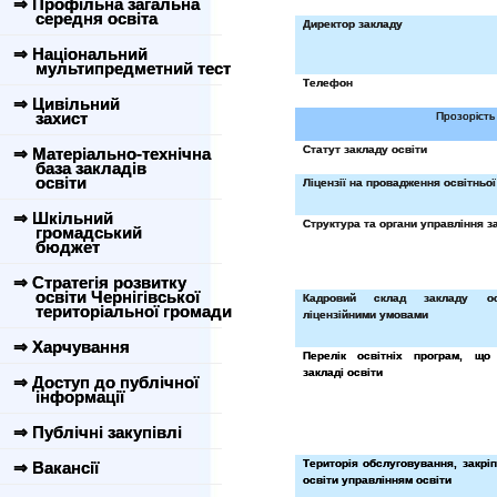
⇒ Профільна загальна
середня освіта
Директор закладу
⇒ Національний
мультипредметний тест
Телефон
⇒ Цивільний
захист
Прозорість 
Статут закладу освіти
⇒ Матеріально-технічна
база закладів
освіти
Ліцензії на провадження освітньої
⇒ Шкільний
Структура та органи управління з
громадський
бюджет
⇒ Стратегія розвитку
освіти Чернігівської
Кадровий склад закладу ос
територіальної громади
ліцензійними умовами
⇒ Харчування
Перелік освітніх програм, що
закладі освіти
⇒ Доступ до публічної
інформації
⇒ Публічні закупівлі
Територія обслуговування, закрі
⇒ Вакансії
освіти управлінням освіти