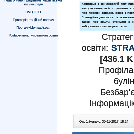
педагогічних працівників Чернігівської
Кошторис і фінансовий звіт пр
міської ради
використання всіх отриманих ко
НМЦ ПТО
про перелік товарів, робіт і пос
благодійна допомога, із зазначенн
Профорієнтаційний портал
також про кошти, отримані з і
заборонених законодавством
Портал «Моя кар’єра»
Стратег
Youtube-канал управління освіти
освіти:
STRA
[436.1 K
Профіла
булі
Безбар'
Інформаці
Опубліковано: 30-11-2017, 18:24
|