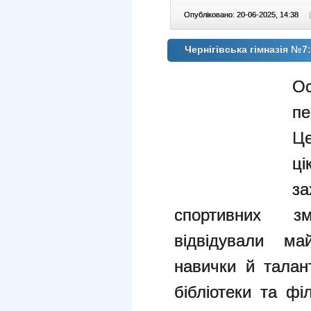
Опубліковано: 20-06-2025, 14:38
|
Чернігівська гімназія №7:
О
пе
Ц
ці
з
спортивних зм
відвідували ма
навички й талант
бібліотеки та ф