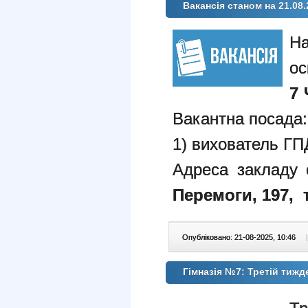
Вакансія станом на 21.08.
ос
7 
Вакантна посада:
1) вихователь ГПД
Адреса закладу 
Перемоги, 197
,
Опубліковано: 21-08-2025, 10:46
|
Гімназія №7: Третій тиж