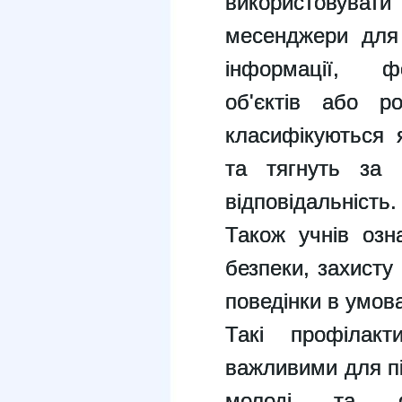
використовув
месенджери для 
інформації, фо
об'єктів або р
класифікуються 
та тягнуть за 
відповідальність.
Також учнів озн
безпеки, захисту
поведінки в умова
Такі профілакт
важливими для пі
молоді та ф