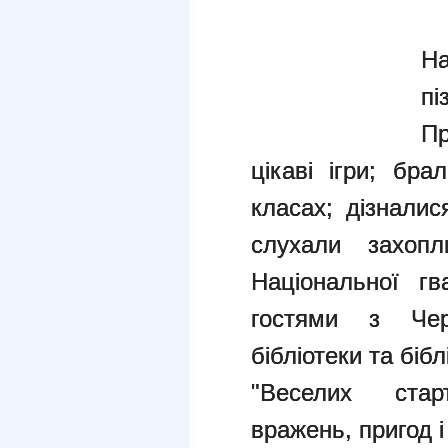
На
п
Пр
цікаві ігри; бр
класах; дізналис
слухали захопл
Національної гв
гостями з Черн
бібліотеки та біб
"Веселих ста
вражень, пригод 