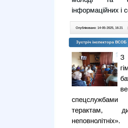
інформаційних і с
Опубліковано: 14-05-2025, 16:21
|
Зустріч інспектора ВСОБ 
З 
гі
ба
ве
спецслужбами 
терактам, див
неповнолітніх».