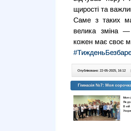
щирості та важлив
Саме з таких ма
велика зміна — 
кожен має своє м
#ТижденьБезбарє
Опубліковано: 22-05-2025, 16:12
|
Гімназія №7: Моя сорочк
Моя 
Як до
В ній
Узори