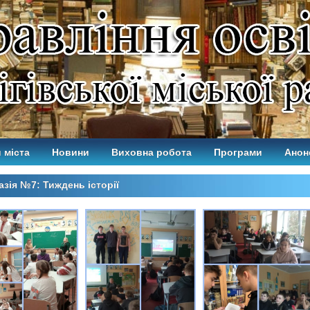
 міста
Новини
Виховна робота
Програми
Анон
азія №7: Тиждень історії