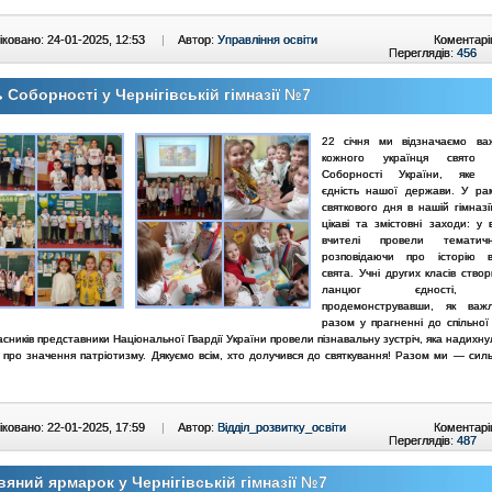
ковано: 24-01-2025, 12:53
|
Автор:
Управління освіти
Коментарі
Переглядів:
456
 Соборності у Чернігівській гімназії №7
22 січня ми відзначаємо ва
кожного українця свят
Соборності України, яке с
єдність нашої держави. У ра
святкового дня в нашій гімназі
цікаві та змістовні заходи: у 
вчителі провели тематич
розповідаючи про історію в
свята.
Учні других класів ство
ланцюг єдності, 
продемонструвавши, як важ
разом у прагненні до спільної
сників представники Національної Гвардії України провели пізнавальну зустріч, яка надихну
 про значення патріотизму.
Дякуємо всім, хто долучився до святкування! Разом ми — силь
ковано: 22-01-2025, 17:59
|
Автор:
Відділ_розвитку_освіти
Коментарі
Переглядів:
487
вяний ярмарок у Чернігівській гімназії №7