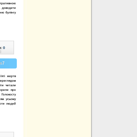
ративною
а доводити
нню булінгу
в:
0
|
 №7
’яті жертв
переглядом
іти читали
ворили про
 Голокосту
ням усьому
роти людей