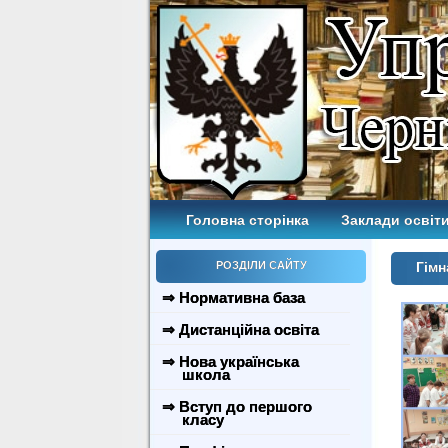
Головна сторінка
Заклади освіти
РОЗДІЛИ САЙТУ
Гімн
⇒ Нормативна база
⇒ Дистанційна освіта
⇒ Нова українська
школа
⇒ Вступ до першого
класу