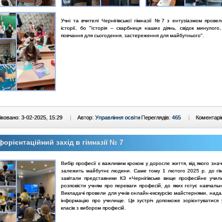
Учні та вчителі Чернігівської гімназії №7 з ентузіазмом прове
історії, бо "Історія – скарбниця наших діянь, свідок минулого,
повчання для сьогодення, застереження для майбутнього".
ковано: 3-02-2025, 15:29
|
Автор:
Управління освіти
Переглядів:
465
|
Коментарі
орієнтаційний захід в гімназії № 7
Вибір професії є важливим кроком у доросле життя, від якого зн
залежить майбутнє людини. Саме тому 1 лютого 2025 р. до гі
завітали представники КЗ «Чернігівське вище професійне учи
розповісти учням про переваги професій, до яких готує навчальн
Викладачі провели для учнів онлайн-екскурсію майстернями, нада
інформацію про училище. Ця зустріч допоможе зорієнтуватися 
класів з вибором професій.