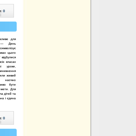
в:
0
|
жливе для
о — День
имволізує
мках цього
ї відбулися
всіх класах
ні уроки,
иникнення
рили живий
наочно
ливо бути
 мети. Для
ла дітей та
на і єдина
в:
0
|