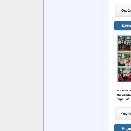
Опублі
День
восьмикла
нагадала
Україна!
Опублі
Різд