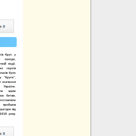
в:
0
оїв Крут, у
я заходи,
чній події.
их героїв
класів було
у "Крути",
и значення
 України.
вали мапи
ією битви,
готовляли
в пройшов
ератури під
1918 року.
в:
0