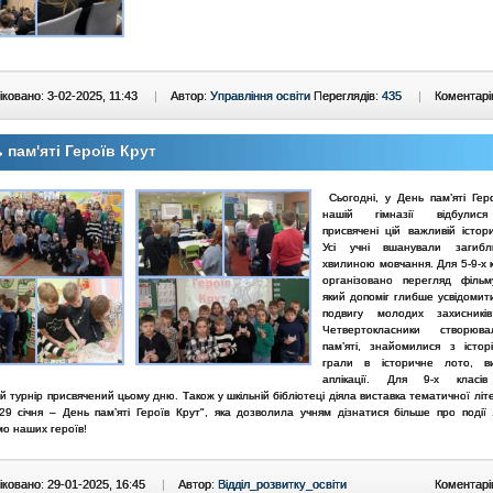
ковано: 3-02-2025, 11:43
|
Автор:
Управління освіти
Переглядів:
435
|
Коментарі
 пам'яті Героїв Крут
Сьогодні, у День пам’яті Гер
нашій гімназії відбулис
присвячені цій важливій істори
Усі учні вшанували загибл
хвилиною мовчання. Для 5-9-х 
організовано перегляд фільм
який допоміг глибше усвідомит
подвигу молодих захисників
Четвертокласники створю
пам’яті, знайомилися з істор
грали в історичне лото, ви
аплікації. Для 9-х класі
й турнір присвячений цьому дню. Також у шкільній бібліотеці діяла виставка тематичної літ
29 січня – День пам’яті Героїв Крут", яка дозволила учням дізнатися більше про події 
мо наших героїв!
ковано: 29-01-2025, 16:45
|
Автор:
Відділ_розвитку_освіти
Коментарі