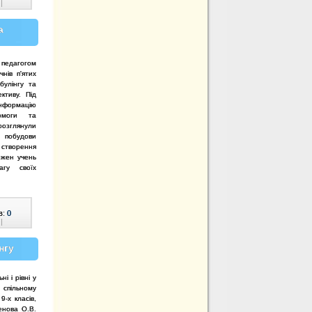
|
а
м педагогом
нів п'ятих
булінгу та
ктиву. Під
інформацію
помоги та
озглянули
побудови
творення
ожен учень
агу своїх
в:
0
|
нгу
і і рівні у
спільному
9-х класів,
енова О.В.