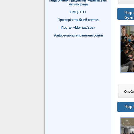
педагогічних працівників Чернігівської
міської ради
НМЦ ПТО
Черн
булі
Профорієнтаційний портал
Портал «Моя кар’єра»
Youtube-канал управління освіти
Опублі
Черн