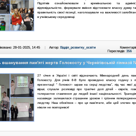
Підлітків ознайомлювали з кримінальною та адмініст
відповідальністю, формували вміння відстоювати власну думку т
правильність своєї позиції, наголошували на важливості запобіга
в учнівському середовищі.
ковано: 28-01-2025, 14:45
|
Автор:
Відділ_розвитку_освіти
Коментарі
Переглядів:
356
 вшанування пам'яті жертв Голокосту у Чернігівській гімназії
27 січня в Україні і світі відзначають Міжнародний день пам
Голокосту. Для учнів 8-В було проведено класну годину з 
презентації " Голокост- шрам на серці людства”, під час якої д
вірші, слухали розповіді про трагічні долі дітей - євреїв, го
толерантне ставлення до людей іншої національності. Трагедія
назавжди залишилася страшним уроком і грізним попереджен
людству. Наш обов’язок – про це пам’ятати, аби цей злочин п
ніколи не повторився!