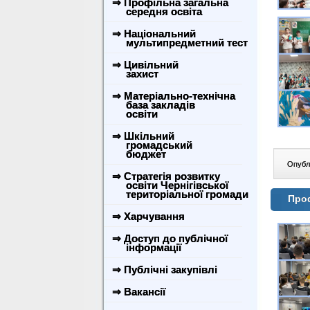
⇒ Профільна загальна
середня освіта
⇒ Національний
мультипредметний тест
⇒ Цивільний
захист
⇒ Матеріально-технічна
база закладів
освіти
⇒ Шкільний
громадський
бюджет
Опублі
⇒ Стратегія розвитку
освіти Чернігівської
територіальної громади
Проф
⇒ Харчування
⇒ Доступ до публічної
інформації
⇒ Публічні закупівлі
⇒ Вакансії