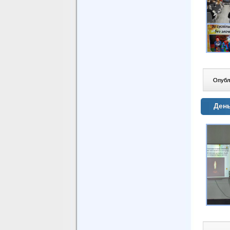
Опублі
День