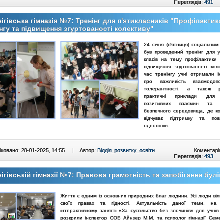
Переглядів:
491
ігівська гімназія №7: Тренінг для п'ятикласників "Профілактик
нгу та підвищення згуртованості колективу"
24 січня (п'ятниця) соціальни
був проведений тренінг для уч
класів на тему профілактики 
підвищення згуртованості коле
час тренінгу учні отримали 
про важливість взаємодо
толерантності, а також р
практичні приклади для 
позитивних взаємин та с
безпечного середовища, де к
відчуває підтримку та пов
однолітків.
ковано: 28-01-2025, 14:55
|
Автор:
Відділ_розвитку_освіти
Коментарі
Переглядів:
493
ігівській гімназії №7: Правова грамотність та запобігання булі
Життя є одним із основних природних благ людини. Усі люди вільн
своїх правах та гідності. Актуальність даної теми, на 
інтерактивному занятті «За суспільство без злочинів» для учнів 
розкрили інспектор СОБ Айнзер М.М. та психолог гімназії Сем