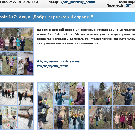
ковано: 27-01-2025, 17:31
|
Автор:
Відділ_розвитку_освіти
Коментарі
Переглядів:
387
азія №7: Акція "Добре серце-гарні справи!"
Щороку в зимовий період у Чернігівській гімназії №7 існує традиція
птахів. 2-В, 5-Б, 6-А та 7-А класи взяли участь в цьогорічній а
серце-гарні справи!". Допомагаючи птахам узимку, ми підтримує
та сприяємо збереженню біорізноманіття.
#підгодовуємо_птахів_узимку
#підгодовуємо_птахів