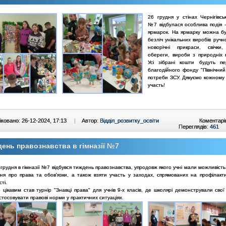
26 грудня у стінах Чернігівськ
№7 відбулася особлива подія -
ярмарок. На ярмарку можна б
безліч унікальних виробів руч
новорічні прикраси, свічки,
обереги, вироби з природніх м
Усі зібрані кошти будуть п
благодійного фонду "Північний
потреби ЗСУ. Дякуємо кожному 
участь!
ковано: 26-12-2024, 17:13
|
Автор:
Відділ_розвитку_освіти
Коментарі
Переглядів:
461
ень правознавства в гімназії №7
 грудня в гімназії №7 відбувся тиждень правознавства, упродовж якого учні мали можливіст
ння про права та обов'язки, а також взяти участь у заходах, спрямованих на профілакти
ті.
цікавим став турнір "Знавці права" для учнів 9-х класів, де школярі демонстрували свої
стосовувати правові норми у практичних ситуаціях.