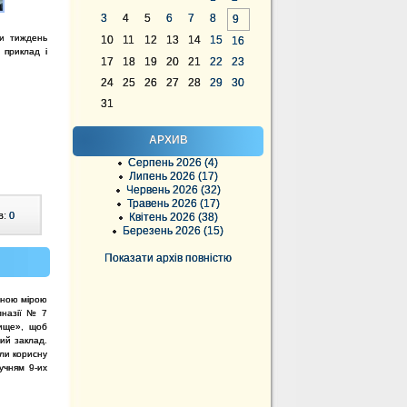
3
4
5
6
7
8
9
ли тиждень
10
11
12
13
14
15
16
 приклад і
17
18
19
20
21
22
23
24
25
26
27
28
29
30
31
АРХИВ
Серпень 2026 (4)
Липень 2026 (17)
Червень 2026 (32)
Травень 2026 (17)
в:
0
Квітень 2026 (38)
Березень 2026 (15)
Показати архів повністю
ачною мірою
мназії № 7
лище», щоб
ий заклад.
ли корисну
учням 9-их