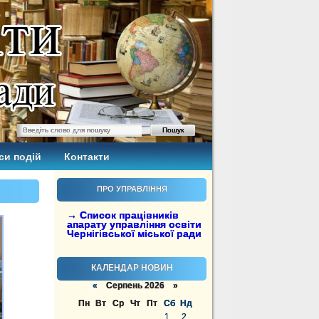
си подій
Контакти
ПРО УПРАВЛІННЯ
→ Список працівників
апарату управління освіти
Чернігівської міської ради
КАЛЕНДАР НОВИН
«
Серпень 2026 »
Пн
Вт
Ср
Чт
Пт
Сб
Нд
1
2