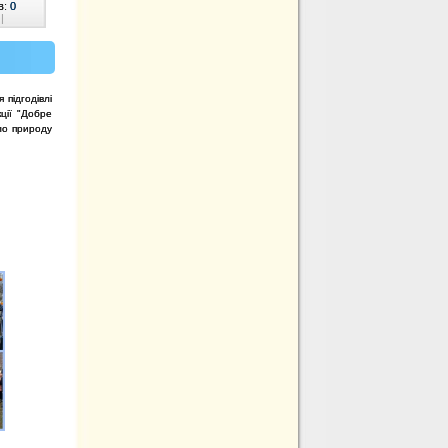
в:
0
|
 підгодівлі
кції "Добре
мо природу