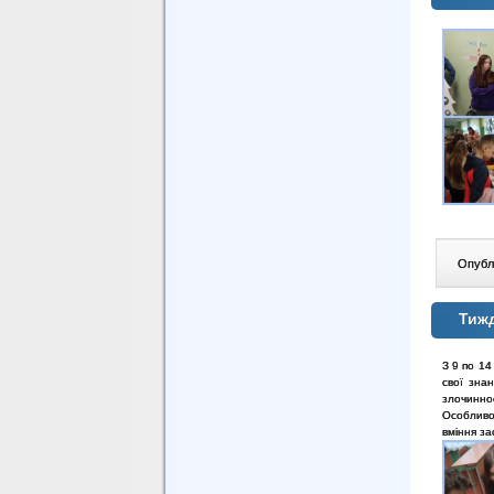
Опублі
Тижд
З 9 по 14
свої зна
злочиннос
Особливо 
вміння за