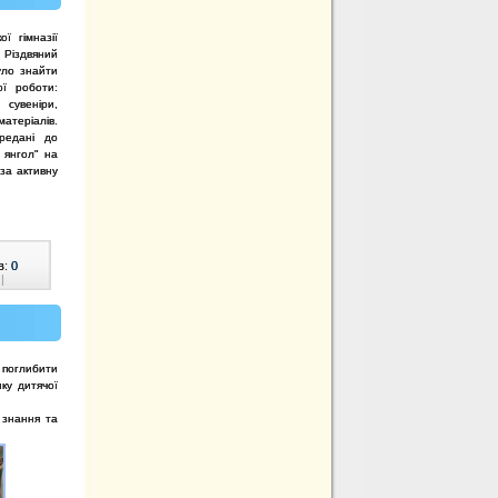
ої гімназії
 Різдвяний
уло знайти
ної роботи:
 сувеніри,
атеріалів.
ередані до
 янгол" на
за активну
в:
0
|
ь поглибити
ку дитячої
 знання та