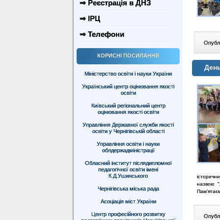
⇒ Реєстрація в ДНЗ
⇒ ІРЦ
⇒ Телефони
Опублі
КОРИСНІ ПОСИЛАННЯ
День
Міністерство освіти і науки України
Український центр оцінювання якості
освіти
Київський регіональний центр
оцінювання якості освіти
Управління Державної служби якості
освіти у Чернігівській області
Управління освіти і науки
облдержадміністрації
Обласний інститут післядипломної
педагогічної освіти імені
К.Д.Ушинського
історични
назвою "
Чернігівська міська рада
Пам’ятає
Асоціація міст України
Центр професійного розвитку
Опублі