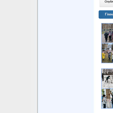
Опублі
Гімн