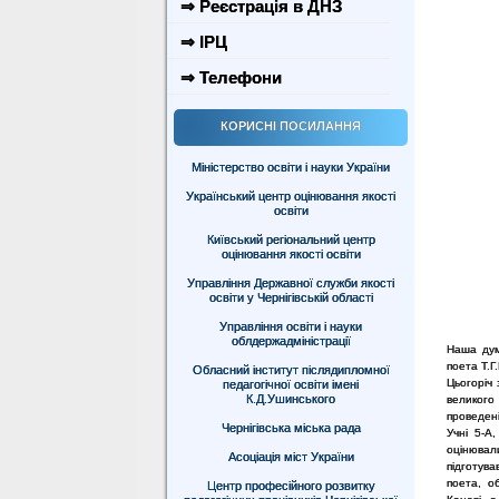
⇒ Реєстрація в ДНЗ
⇒ ІРЦ
⇒ Телефони
КОРИСНІ ПОСИЛАННЯ
Міністерство освіти і науки України
Український центр оцінювання якості
освіти
Київський регіональний центр
оцінювання якості освіти
Управління Державної служби якості
освіти у Чернігівській області
Управління освіти і науки
облдержадміністрації
Наша дум
поета Т.Г
Обласний інститут післядипломної
Цьогоріч
педагогічної освіти імені
К.Д.Ушинського
великого 
проведені
Чернігівська міська рада
Учні 5-А
оцінювал
Асоціація міст України
підготув
поета, о
Центр професійного розвитку