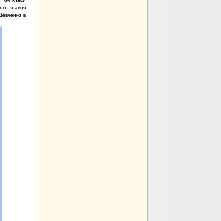
 8-і класи
щого знавця
 Шевченко в