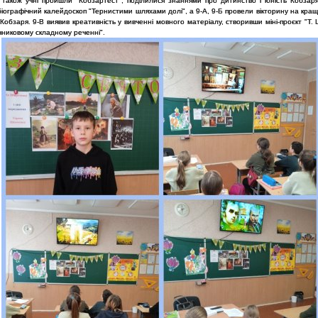
а також учні пройшли "Кобзартест", поділилися знаннями про дитинство і юність Кобзаря.
іографічний калейдоскоп "Тернистими шляхами долі", а 9-А, 9-Б провели вікторину на кра
 Кобзаря. 9-В виявив креативність у вивченні мовного матеріалу, створивши міні-проєкт "Т.
чниковому складному реченні".