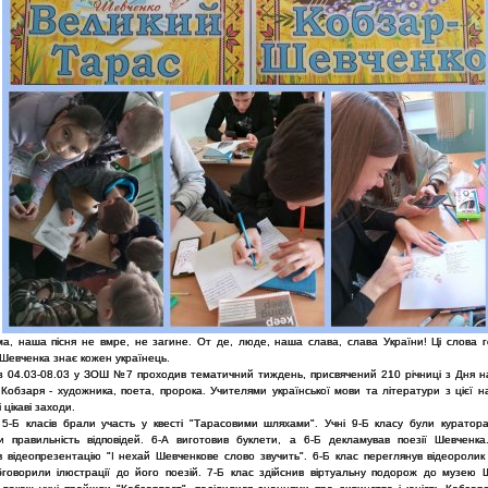
а, наша пісня не вмре, не загине. От де, люде, наша слава, слава України! Ці слова г
.Шевченка знає кожен українець.
 з 04.03-08.03 у ЗОШ №7 проходив тематичний тиждень, присвячений 210 річниці з Дня 
Кобзаря - художника, поета, пророка. Учителями української мови та літератури з цієї н
 цікаві заходи.
, 5-Б класів брали участь у квесті "Тарасовими шляхами". Учні 9-Б класу були куратор
и правильність відповідей. 6-А виготовив буклети, а 6-Б декламував поезії Шевченка
ав відеопрезентацію "І нехай Шевченкове слово звучить". 6-Б клас переглянув відеоролик
бговорили ілюстрації до його поезій. 7-Б клас здійснив віртуальну подорож до музею 