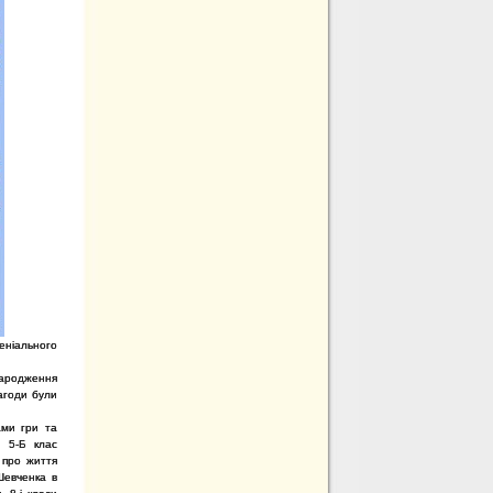
еніального
народження
агоди були
ами гри та
. 5-Б клас
 про життя
Шевченка в