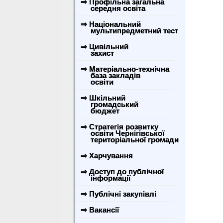
⇒ Профільна загальна
середня освіта
⇒ Національний
мультипредметний тест
⇒ Цивільний
захист
⇒ Матеріально-технічна
база закладів
освіти
⇒ Шкільний
громадський
бюджет
⇒ Стратегія розвитку
освіти Чернігівської
територіальної громади
⇒ Харчування
⇒ Доступ до публічної
інформації
⇒ Публічні закупівлі
⇒ Вакансії