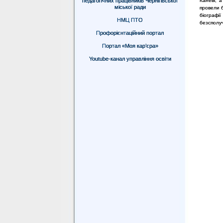
педагогічних працівників Чернігівської
Каневі, 
міської ради
провели б
біографії
НМЦ ПТО
безсполу
Профорієнтаційний портал
Портал «Моя кар’єра»
Youtube-канал управління освіти