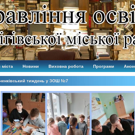
 міста
Новини
Виховна робота
Програми
Анон
ченківський тиждень у ЗОШ №7