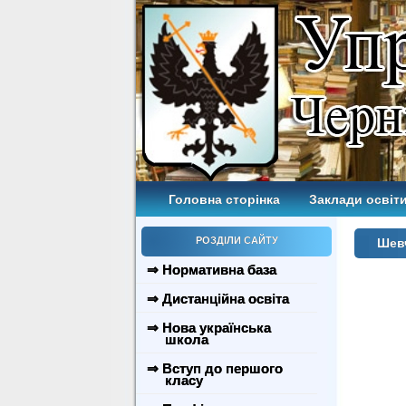
Головна сторінка
Заклади освіти
РОЗДІЛИ САЙТУ
Шев
⇒ Нормативна база
⇒ Дистанційна освіта
⇒ Нова українська
школа
⇒ Вступ до першого
класу