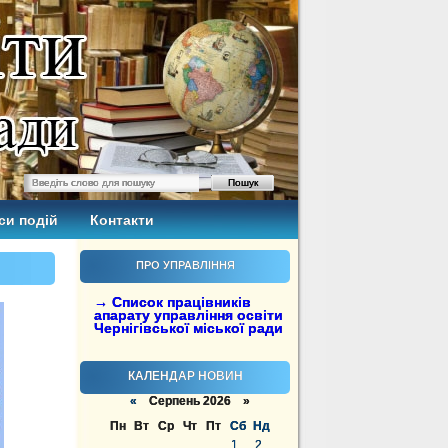
си подій
Контакти
ПРО УПРАВЛІННЯ
→ Список працівників
апарату управління освіти
Чернігівської міської ради
КАЛЕНДАР НОВИН
«
Серпень 2026 »
Пн
Вт
Ср
Чт
Пт
Сб
Нд
1
2