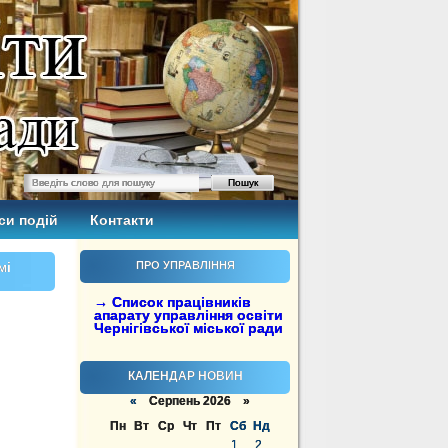
си подій
Контакти
мі
ПРО УПРАВЛІННЯ
→ Список працівників
апарату управління освіти
Чернігівської міської ради
КАЛЕНДАР НОВИН
«
Серпень 2026 »
Пн
Вт
Ср
Чт
Пт
Сб
Нд
1
2