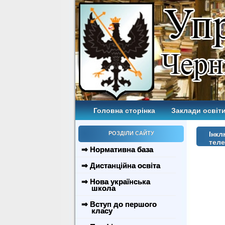
Головна сторінка
Заклади освіти
РОЗДІЛИ САЙТУ
Інкл
теле
⇒ Нормативна база
⇒ Дистанційна освіта
⇒ Нова українська
школа
⇒ Вступ до першого
класу