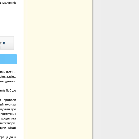
а малюнків
в:
0
|
оїх пісень,
інь засіяє,
име удень».
пенів №6 до
а провели
ний журнал
овідали про
ї поетичних
ароду, яка
виті твори.
ули цікаві
рації до її