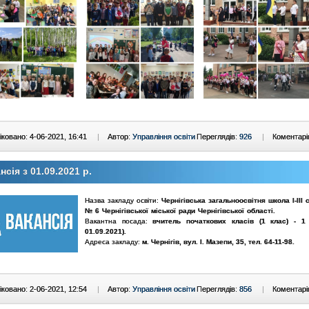
ковано: 4-06-2021, 16:41
|
Автор:
Управління освіти
Переглядів:
926
|
Коментарі
нсія з 01.09.2021 р.
Назва закладу освіти:
Чернігівська загальноосвітня школа І-ІІІ 
№ 6 Чернігівської міської ради Чернігівської області.
Вакантна посада:
вчитель початкових класів (1 клас) - 1 
01.09.2021).
Адреса закладу:
м. Чернігів, вул. І. Мазепи, 35, тел. 64-11-98.
ковано: 2-06-2021, 12:54
|
Автор:
Управління освіти
Переглядів:
856
|
Коментарі