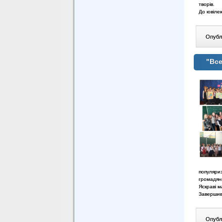
творів.
До ювілею
Опублі
"Все
популяри
громадян
Яскраві м
Завершивс
Опублі