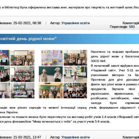
 в бібліотеці була оформлена виставка книг, матеріали про творчість та життєвий шлях Лесі
ковано: 25-02-2021, 08:38
|
Автор:
Управління освіти
Коментарі
Переглядів:
593
світній день рідної мови"
Насичено та яскраво пройшов 
день рідної мови у багатона
ЗЗСО №6.
В початковій школі відбувся кон
«Чарівний світ». Учні 5-11 кл
учасниками вікторин та бре
Протягом дня діти дізнавал
факти про різні мови в рамках
предметів. Звучали пісні
українською, вірменською, 
російською, англійською, нім
заходи було спрямо
зацію мов різних народів та мовної інтеграції серед учнів, формування свідомості т
ина України.
алюнки та плакати можна було переглянути на виставці робіт учнів 1-4 класів «Яскравий сві
я день флешмобом "Мова починається з тебе" за участі учнів 5-8 класів.
ковано: 21-02-2021, 13:47
|
Автор:
Управління освіти
Коментарі