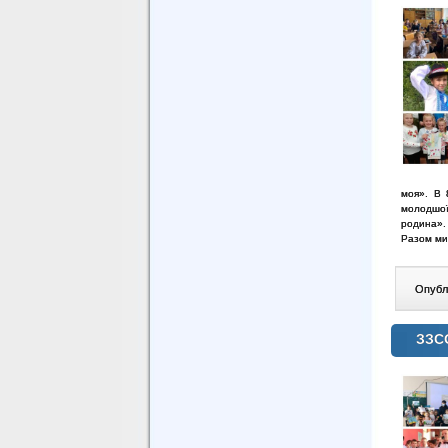
моя». В 
молодшої
родина».
Разом ми 
Опублі
ЗЗСО