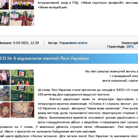
інтерактивний захід в ГПД «Жінки героїчних професій», виставк
«Жінки-поліцейські».
ковано: 5-03-2021, 12:29
|
Автор:
Управління освіти
Коментарі
Переглядів:
1071
СО № 6 відзначили ювілей Лесі Українки
На світі запалає покинутий вогонь м
І стримуваний плом
вночі запалений, горіт
Ці слова Лесі Українки стали прологом до заходів в ЗЗСО І-ІІІ сту
150-річчя від Дня народження видатної поетеси.
Вчителі української мови та літератури підготували т
літературно-музичну композицію «Стояла я і слухала весну», ус
«З Україною в серці», вікторину "Наша мова калинова". Учні розп
важку життєву долю талановитої поетеси, перегорнули сторінки ї
збірок. Захоплювалися мужністю незламної доньки українського н
вела «тридцятилітню війну» з хворобою і створювала свої талано
романси на її слова. У виконанні дівчаток слухали пісню «Вишиванка». Учні переглян
ії. Нікого з присутніх не залишили байдужими виступи школярів.
вій школі відбулися «Лесині читання». Діти читали поезії Лесі Українки та малювали ілюст