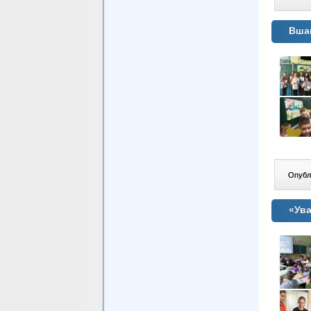
Вшан
Опублі
«Ува