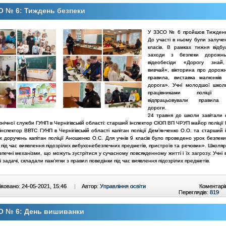
О № 6: Тиждень безпеки
У ЗЗСО № 6 пройшов Тиждень
До участі в ньому були залучен
класів. В рамках тижня відбул
заходи з безпеки дорожнь
відеобесіди «Дорогу знай
вивчай», вікторина про дорожн
правила, виставка малюнків
дорога». Учні молодшої шко
працівниками поліції п
відпрацьовували правила
дороги.
24 травня до школи завітали с
нічної служби ГУНП в Чернігівській області: старший інспектор СЮП ВП ЧРУП майор поліції 
нспектор ВВТС ГУНП в Чернігівській області капітан поліції Дем’янченко О.О. та старший 
х доручень капітан поліції Аношенко О.С. Для учнів 9 класів було проведено урок безпек
 під час виявлення підозрілих вибухонебезпечних предметів, пристроїв та речовин». Школяр
печні механізми, що можуть зустрітися у сучасному повсякденному житті і їх загрозу. Учні
і задачі, складали пам’ятки з правил поведінки під час виявлення підозрілих предметів.
ковано: 24-05-2021, 15:46
|
Автор:
Управління освіти
Коментарі
Переглядів:
819
О № 6: День вишиванки