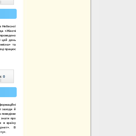
|
в Небесної
да «Жіночі
проведено
В цей день
омісна» та
теці працює
в:
0
|
формаційні
і заходи й
 поведінки
 знати про
ж в країну
тернет». В
ету».