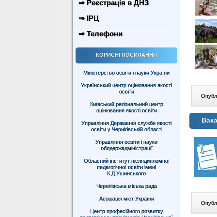
⇒ Реєстрація в ДНЗ
⇒ ІРЦ
⇒ Телефони
КОРИСНІ ПОСИЛАННЯ
Міністерство освіти і науки України
Український центр оцінювання якості
освіти
Опублі
Київський регіональний центр
оцінювання якості освіти
Вака
Управління Державної служби якості
освіти у Чернігівській області
Управління освіти і науки
облдержадміністрації
Обласний інститут післядипломної
педагогічної освіти імені
К.Д.Ушинського
Чернігівська міська рада
Асоціація міст України
Опублі
Центр професійного розвитку