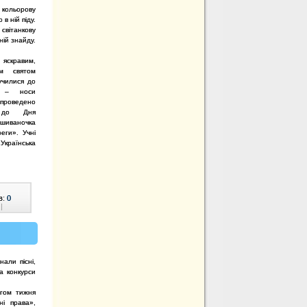
 кольорову
 в ній піду.
 світанкову
 ній знайду.
яскравим,
м святом
училися до
е – носи
 проведено
а до Дня
ишиваночка
еги». Учні
Українська
в:
0
|
али пісні,
а конкурси
ягом тижня
ні права»,