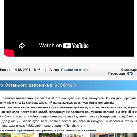
ковано: 14-06-2021, 18:43
|
Автор:
Управління освіти
Коментарі
Переглядів:
675
о Останього дзвоника в ЗЗСО № 6
закінчив навчальний рік святом «Останній дзвоник. Ура, канікули!». В цей день пролуна
ля учнів 9-х та 11-х класів. Шкільний вальс закружляв випускників в колі друзів.
учнів, вчителів та батьків цей день був сповнений цікавих відкриттів та експериментів, корис
их знахідок. Квест «Прощавай, букварику» не залишив байдужими малюків. На кожній із ст
ся багато нового, з усіма завданнями впорались і довели, що за рік підросли та здобули 
. Для учнів 2-8 класів було організовано веселі. пізнавальні екскурсії: «Екологічна стежин
, виставка в музеї М.Коцюбинського, квест «Привіт, літо!».
 насичений приємними сюрпризами, іграми, новими враженнями!