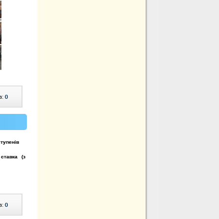
в:
0
ступенів
ставка (з
в:
0