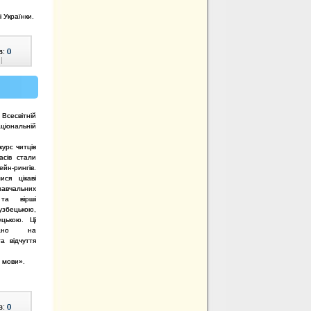
 Українки.
в:
0
|
Всесвітній
ціональній
курс читців
асів стали
йн-рингів.
ися цікаві
 навчальних
 та вірші
узбецькою,
ецькою. Ці
вано на
а відчуття
т мови».
в:
0