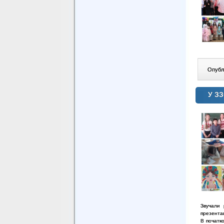
Опублі
У ЗЗ
Звучали 
презентац
В початко