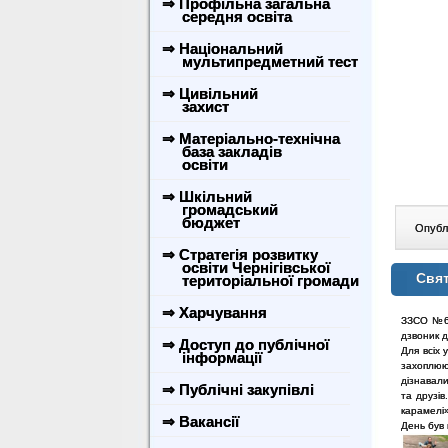
⇒ Профільна загальна
середня освіта
⇒ Національний
мультипредметний тест
⇒ Цивільний
захист
⇒ Матеріально-технічна
база закладів
освіти
⇒ Шкільний
громадський
бюджет
Опублі
⇒ Стратегія розвитку
освіти Чернігівської
Свят
територіальної громади
⇒ Харчування
ЗЗСО №6 
дзвоник д
⇒ Доступ до публічної
Для всіх 
інформації
захоплююч
дізнавали
⇒ Публічні закупівлі
та друзів
карамелі»
⇒ Вакансії
День був