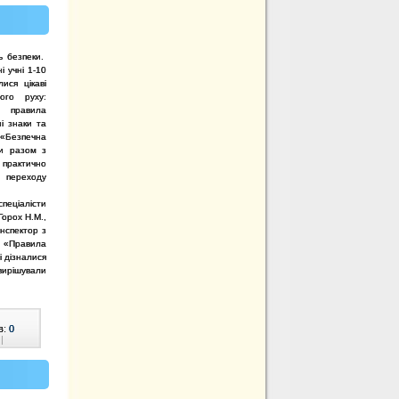
 безпеки.
і учні 1-10
ися цікаві
ого руху:
, правила
і знаки та
 «Безпечна
ли разом з
рактично
 переходу
пеціалісти
Горох Н.М.,
інспектор з
и «Правила
і дізналися
 вирішували
в:
0
|