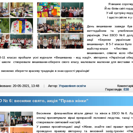
Я вишию сорочку
Й по білім світі гордо
У ній зустріну пору
І щастя світле я у
День вишиванки завжди був 
життєдайним та улюблени
українців. Учні ЗЗСО №6 дол
акції «Бережи українськ
вишиванку». В 5-7 класах було
майстер-класи «Листівк
вишиванки», співоче коло «В
8-11 класах пройшли усні журнали «Вишиванка - код нації», вікторина «Українські обер
 школи створювали вишиванки-обереги свого класу, малювали малюнки для виставки «
зможемо зберегти красиву традицію в знак єдності українців!
ковано: 20-05-2021, 13:48
|
Автор:
Управління освіти
Коментарі
Переглядів:
838
 № 6: весняне свято, акція "Права жінки"
Весняним флеш-мобом вітали дівчат та жінок в ЗЗСО №6. Лун
хлопці присвячували вірші прекрасній половині людства, танці т
створювали святковий настрій.
У рамках просвітницької акції «Жінки, знайте свої права» прот
проведено правову вікторину та виховний захід-тренінг «Рів