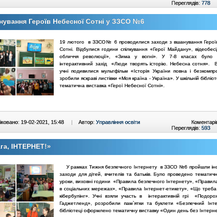
Переглядів:
778
ування Героїв Небесної Сотні у ЗЗСО №6
19 лютого в ЗЗСО№ 6 проводилися заходи з вшанування Герої
Сотні. Відбулися години спілкування «Герої Майдану», відеобесі
обличчя революції», «Зима у вогні». У 7-8 класах було 
інтерактивний захід «Люди творять історію. Небесна сотня». 
учні подивилися мультфільм «Історія України повна і безкомпр
зробили яскраві листівки «Моя країна - Україна». У шкільній бібліо
тематична виставка «Герої Небесної Сотні».
ковано: 19-02-2021, 15:48
|
Автор:
Управління освіти
Коментарі
Переглядів:
593
га, ІНТЕРНЕТ!»
У рамках Тижня безпечного Інтернету в ЗЗСО №6 пройшли ін
заходи для дітей, вчителів та батьків. Було проведено тематичн
уроки, виховні години «Правила безпечного Інтернету», «Правила
в соціальних мережах», «Правила Інтернет-етикету», «Що треба
кібербулінг». Учні взяли участь в інтерактивній грі «Подоро
Гаджетленд», розробили пам`ятки та буклети «Безпечний Ін
бібліотеці оформлено тематичну виставку «Один день без Інтерн