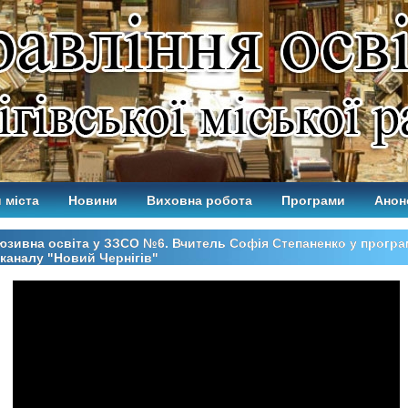
 міста
Новини
Виховна робота
Програми
Анон
юзивна освіта у ЗЗСО №6. Вчитель Софія Степаненко у програ
каналу "Новий Чернігів"