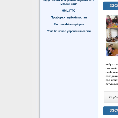
педагогічних працівників Чернігівської
міської ради
ЗЗС
НМЦ ПТО
Профорієнтаційний портал
Портал «Моя кар’єра»
Youtube-канал управління освіти
вибухотех
старший і
особливи
поведінки
про небез
ситуаційн
Опублі
ЗЗС