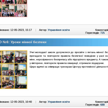
ковано: 12-05-2023, 15:17
|
Автор:
Управління освіти
Коментарі
Переглядів:
725
 №6: Уроки мінної безпеки
Учні молодшої школи долучилися до просвіти з питань мінної без
пригадали та повторили правила безпечної поведінки у разі з
міни, нерозірваного боєприпасу або підозрілого предмету. А тако
у вікторини, повторили правила евакуації, отримали подарунки.
Щиро вдячні за співпрацю тренерам Центру протимінної діяльності
ковано: 12-05-2023, 10:40
|
Автор:
Управління освіти
Коментарі
Переглядів:
688