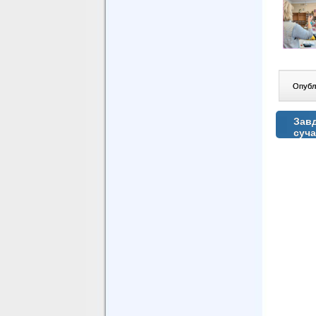
Опублі
Завд
суча