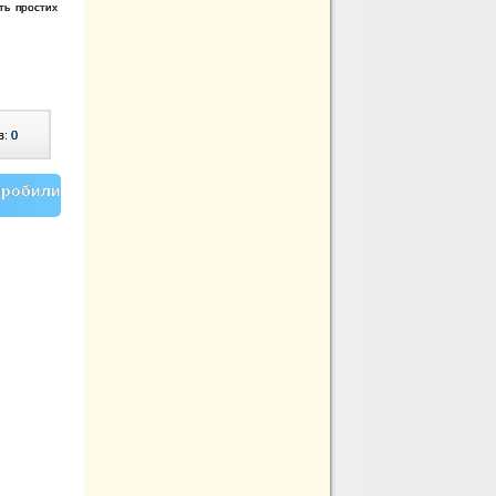
ть простих
в:
0
 зробили