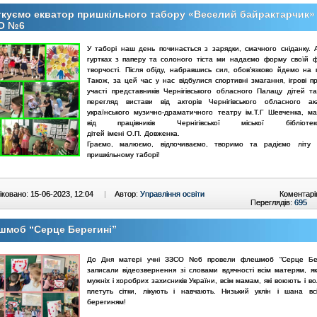
куємо екватор пришкільного табору «Веселий байрактарчик»
О №6
У таборі наш день починається з зарядки, смачного сніданку. А
гуртках з паперу та
солоного тіста ми надаємо форму своїй ф
творчості. Після обіду, набравшись сил,
обов’язково йдемо на п
Також, за цей час у нас відбулися спортивні змагання, ігрові
п
участі представників Чернігівського обласного Палацу дітей т
перегляд вистави від акторів
Чернігівського обласного ак
українського музично-драматичного театру ім.Т.Г Шевченка
, ма
від працівників Чернігівської міської бібліо
дітей імені О.П. Довженка.
Граємо, малюємо, відпочиваємо, творимо та радіємо літу
пришкільному таборі!
ковано: 15-06-2023, 12:04
|
Автор:
Управління освіти
Коментарі
Переглядів:
695
шмоб “Серце Берегині”
До Дня матері учні ЗЗСО No6 провели флешмоб “Серце Бер
записали відеозвернення зі словами вдячності всім матерям, як
мужніх і хоробрих захисників України, всім мамам,
які воюють і в
плетуть сітки, лікують і навчають. Низький уклін і шана в
берегиням!