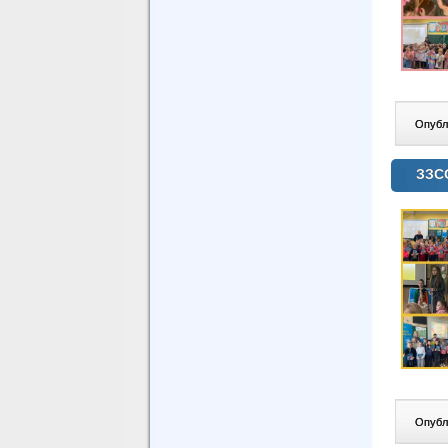
Опублі
ЗЗСО
Опублі