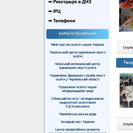
⇒ Реєстрація в ДНЗ
⇒ ІРЦ
⇒ Телефони
КОРИСНІ ПОСИЛАННЯ
Міністерство освіти і науки України
Опублі
Український центр оцінювання якості
освіти
Твор
Київський регіональний центр
оцінювання якості освіти
Управління Державної служби якості
освіти у Чернігівській області
Управління освіти і науки
облдержадміністрації
Обласний інститут післядипломної
педагогічної освіти імені
К.Д.Ушинського
Чернігівська міська рада
Асоціація міст України
Опублі
Центр професійного розвитку