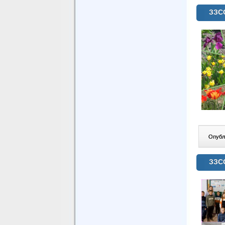
ЗЗСО
Опублі
ЗЗСО