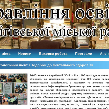
 міста
Новини
Виховна робота
Програми
Анон
ологічний івент «Подорож до ментального здоров'я»
10-15 жовтня в Чернігівській ЗОШ І - ІІІ ст. №6 проходив психолог
«Подорож до ментального здоров'я». Учні 8-9 класів пройш
діагностування, ознайомились з техніками та аптечкою пси
самодопомоги, інформаційними буклетами про ментальне здоров'
знання та навички збереження психологічного здоров'я. Го
стійкість, емоції, власний ресурс, підтримку і важливість вчасного
про себе. «Техніки самодопомоги» - вправи «Дихання по тел
стихії», «Заземлення», «Метелик», «Долонька самодопомоги», 
«Насос», «Дихання животом», «Сокира», точковий масаж допомо
в майбутньому краще впоратись зі страхами, тривогою. Учні набу