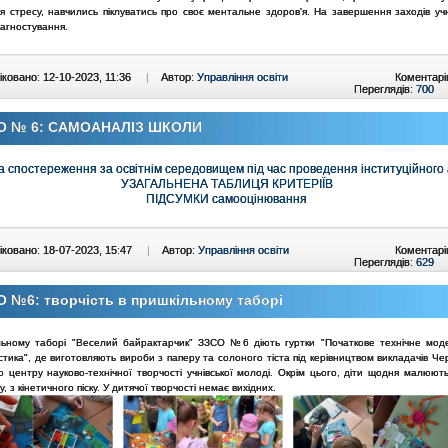
я стресу, навчились піклуватись про своє ментальне здоров'я. На завершення заходів уч
іагностування.
ковано: 12-10-2023, 11:36
|
Автор:
Управління освіти
Коментарі
Переглядів:
700
О № 6: САМОАНАЛІЗ ШКОЛИ
 спостереження за освітнім середовищем під час проведення інституційного
УЗАГАЛЬНЕНА ТАБЛИЦЯ КРИТЕРІЇВ
ПІДСУМКИ самооцінювання
ковано: 18-07-2023, 15:47
|
Автор:
Управління освіти
Коментарі
Переглядів:
629
 №6: творчість в пришкільному таборі
льному таборі "Веселий байрактарчик" ЗЗСО №6 діють гуртки "Початкове технічне мод
стика", де виготовляють вироби з паперу та солоного тіста під керівництвом викладачів Чер
 центру науково-технічної творчості учнівської молоді. Окрім цього, діти щодня малюють
у, з кінетичного піску. У дитячої творчості немає вихідних.