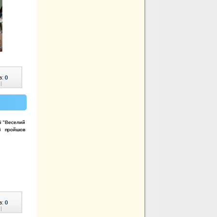
в:
0
|
рі "Веселий
6 пройшов
в:
0
|