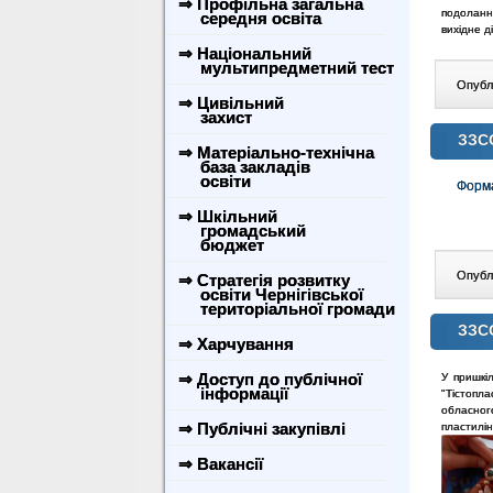
⇒ Профільна загальна
подоланн
середня освіта
вихідне д
⇒ Національний
мультипредметний тест
Опублі
⇒ Цивільний
захист
ЗЗС
⇒ Матеріально-технічна
база закладів
освіти
Форма
⇒ Шкільний
громадський
бюджет
Опублі
⇒ Стратегія розвитку
освіти Чернігівської
територіальної громади
ЗЗСО
⇒ Харчування
⇒ Доступ до публічної
У пришкі
інформації
"Тістопла
обласного
⇒ Публічні закупівлі
пластилін
⇒ Вакансії