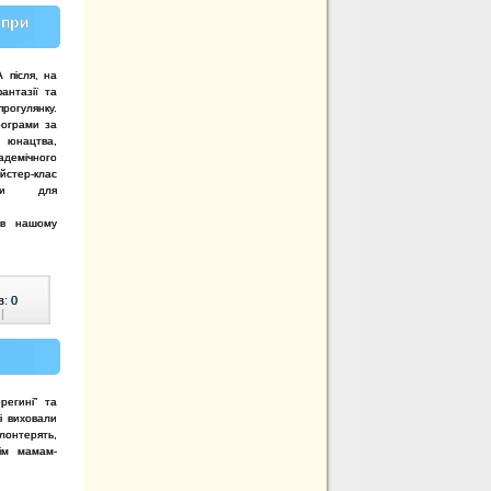
 при
 після, на
антазії та
рогулянку.
рограми за
а юнацтва,
адемічного
йстер-клас
теки для
 в нашому
в:
0
|
егині” та
і виховали
олонтерять,
сім мамам-