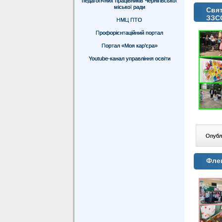
педагогічних працівників Чернігівської
міської ради
Свят
ЗЗС
НМЦ ПТО
Профорієнтаційний портал
Портал «Моя кар’єра»
Youtube-канал управління освіти
Опублі
Фле