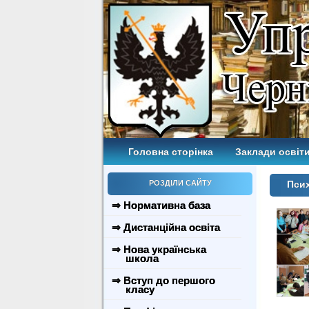
Головна сторінка
Заклади освіти
РОЗДІЛИ САЙТУ
Псих
⇒ Нормативна база
⇒ Дистанційна освіта
⇒ Нова українська
школа
⇒ Вступ до першого
класу