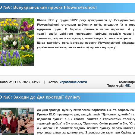
 №6: Всеукраїнський проєкт Flowers4school
Школа No6 у грудні 2022 року приєдналася до Всеукраїнсько
Flowers4school: отримали цибулини
квітів, висадили їх в го
відкритий грунт. В березні з'явились перші паростки. А у
травні
своїм цвітінням прикрасили шкільне подвір’я червон
тюльпани, яскраво-сині мускарі, пишні
гіацинти, веселкові іриси.
Щира вдячність організаторам проекту Flowers4school, нідерла
українським квітникарям за
неймовірну весняну красу!
ковано: 11-05-2023, 13:58
|
Автор:
Управління освіти
Коментарі
Переглядів:
651
 №6: Заходи до Дня протидії булінгу
До Дня протидії булінгу психологом Карпекою І.В. та соціальним
Примак Ю.О. проведено ряд заходів: акція "Долоньки дружби" та 
подолати булінг" в 1-х класах, заняття з елементами тренінг
територія добра" в 2-х класах, "Зупинимо булінг разом" в 3-х, "Сто
4-х класах. На заняттях згадали поняття булінгу, як захищатися в
куди звертатися за допомогою. З допомогою казки про Скріпку, д