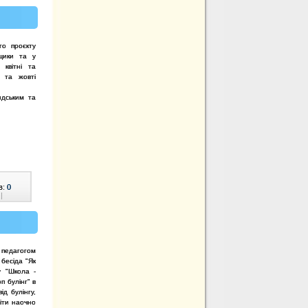
го проєкту
рщики та у
 квітні та
і та жовті
ндським та
в:
0
|
 педагогом
бесіда "Як
у "Школа -
п булінг" в
ід булінгу,
іти наочно