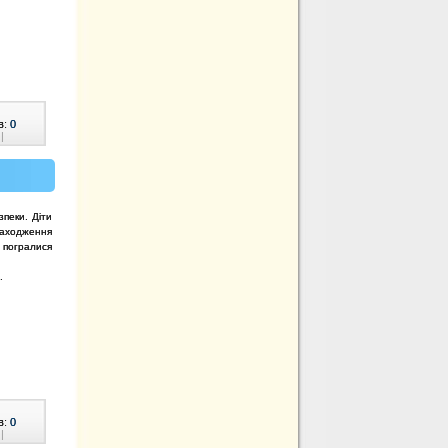
в:
0
|
пеки. Діти
находження
ж погралися
.
в:
0
|