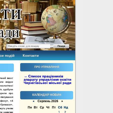
си подій
Контакти
ПРО УПРАВЛІННЯ
→ Список працівників
ічний івент
апарату управління освіти
ли вхідне
Чернігівської міської ради
хологічної
я, здобули
ворили про
КАЛЕНДАР НОВИН
 піклування
ефону», «4
«
Серпень 2026 »
«Гримаси»,
Пн
Вт
Ср
Чт
Пт
Сб
Нд
жуть учням
1
2
ли навички