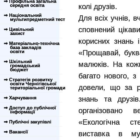
⇒ Профільна загальна
колі друзів.
середня освіта
⇒ Національний
Для всіх учнів, в
мультипредметний тест
сповнений цікави
⇒ Цивільний
захист
корисних знань 
⇒ Матеріально-технічна
база закладів
«Прощавай, букв
освіти
⇒ Шкільний
малюків. На кожн
громадський
бюджет
багато нового, з
⇒ Стратегія розвитку
освіти Чернігівської
довели, що за р
територіальної громади
знань та друзів
⇒ Харчування
⇒ Доступ до публічної
організовано ве
інформації
«Екологічна ст
⇒ Публічні закупівлі
⇒ Вакансії
виставка в муз