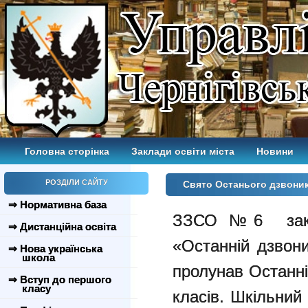
Головна сторінка
Заклади освіти міста
Новини
РОЗДІЛИ САЙТУ
Свято Останього дзвони
⇒ Нормативна база
ЗЗСО №6 закін
⇒ Дистанційна освіта
«Останній дзвони
⇒ Нова українська
школа
пролунав Останні
⇒ Вступ до першого
класу
класів. Шкільний