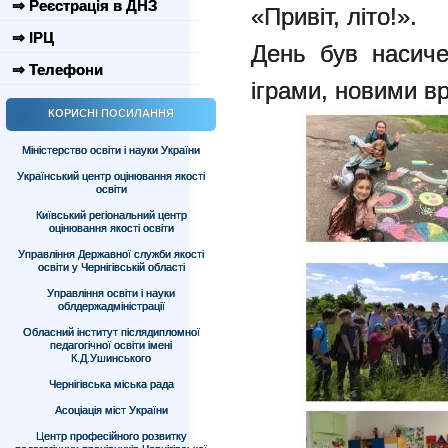
⇒ Реєстрація в ДНЗ
«Привіт, літо!».
⇒ ІРЦ
День був насич
⇒ Телефони
іграми, новими в
КОРИСНІ ПОСИЛАННЯ
Міністерство освіти і науки України
Український центр оцінювання якості
освіти
Київський регіональний центр
оцінювання якості освіти
Управління Державної служби якості
освіти у Чернігівській області
Управління освіти і науки
облдержадміністрації
Обласний інститут післядипломної
педагогічної освіти імені
К.Д.Ушинського
Чернігівська міська рада
Асоціація міст України
Центр професійного розвитку