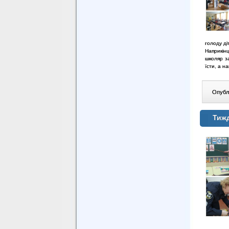
голоду ді
Наприкін
школяр з
їсти, а н
Опублі
Тиж