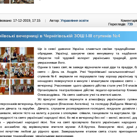
ковано: 17-12-2019, 17:15
|
Автор:
Управління освіти
Коментарі
Переглядів:
739
іївські вечорниці в Чернігівській ЗОШ І-ІІІ ступенів №4
Ще із сивої давнини Україна славиться своїми традиційними
обрядами. Українці, шануючи свою минувшину та надбання 
зберегли той чудовий колорит українських традицій, доп
увиразнивши його.
Одним із таких свят, як завжди відзначали наші діди та прадіди, 
свято – День св. Андрія. Учні Чернігівської загальноосвітньої 
ступенів №4 вирішили не порушувати таку хорошу українську т
ненадовго повернутися в минуле і влаштували справжнє свято – А
вечорниці. Учасниками цього цікавого дійства стали учні 5-9 класів
Організувала театралізоване дійство педагог-організатор Климе
Олександрівна. На свято завітали учні та вчителі школи.
Усі присутні змогли поринути в атмосферу українського гуля
персонажів вечорниць були господиня (Власенко Ангеліна) та господар (Кайдала Микита). 
тали дівчата та парубки. Дівчата, слухаючи розпорядження господині, поєднали дозвілля 
шивали, місили тісто на калиту, а разом з хлопцями співали, танцювали та жартували. Це
мудрості та свято української народної пісні, бо які ж вечорниці без неї – милої, веселої, до
а – української народної пісні. Тож на святі прозвучало багато українських народних 
го ансамблю під керівництвом вчителя музики А.В.Крутюк. Виконуючи пісні, душі 
ені почуттям любові до рідного краю. Завершальним етапом свята стало пригощання
смачними традиційними українськими варениками.