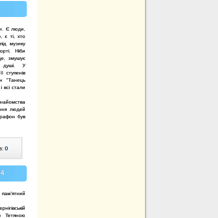
и. Є люди,
 є ті, хто
під музику
рті. Ніби
це, змушує
 душі. У
ІІ ступенів
н "Танець
і всі стали
айомства
іння людей
арафон був
в:
0
№4
 пам’ятний
рнігівській
о Тетяною