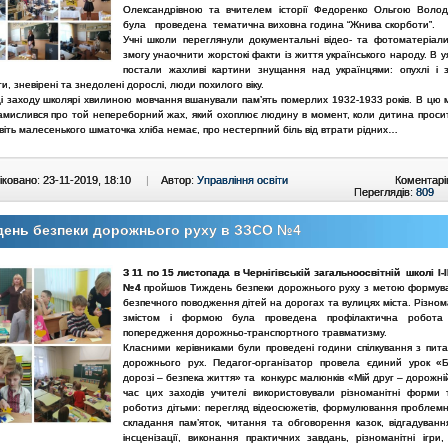
Олександрівною та вчителем історії Федоренко Ольгою Воло
була проведена тематична виховна година “Жнива скорботи”.
Учні школи переглянули документальні відео- та фотоматеріал
змогу унаочнити жорстокі факти із життя українського народу. В у
постали жахливі картини знущання над українцями: опухлі і з
ти, зневірені та знедолені дорослі, люди похилого віку.
ці заходу школярі хвилиною мовчання вшанували пам’ять померлих 1932-1933 років. В цю 
амислився про той непереборний жах, який охоплює людину в момент, коли дитина просит
авіть малесенького шматочка хліба немає, про нестерпний біль від втрати рідних…
ковано: 23-11-2019, 18:10
|
Автор:
Управління освіти
Коментарі
Переглядів:
809
день безпеки дорожнього руху в ЗЗСО №4
З 11 по 15 листопада в Чернігівській загальноосвітній школі
І-
№4
пройшов Тиждень безпеки дорожнього руху з метою формув
безпечного поводження дітей на дорогах та вулицях міста. Різно
змістом і формою була проведена профілактична робота
попередження дорожньо-транспортного травматизму.
Класними керівниками були проведені години спілкування з пита
дорожнього рух. Педагог-організатор провела єдиний урок «
дорозі – безпека життя» та конкурс малюнків «Мій друг – дорожні
час цих заходів учителі використовували різноманітні форми
роботиз дітьми: перегляд відеосюжетів, формулювання проблемн
складання пам’яток, читання та обговорення казок, відгадуванн
інсценізації, виконання практичних завдань, різноманітні ігри,