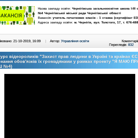
Назва закладу освіти:
Чернігівська загальноосвітня школа І-ІІІ 
№4 Чернігівської міської ради Чернігівської області
Вакансія
: учитель початкових класів - 1 ставка (сертифікат ED
Адреса закладу освіти:
м. Чернігів,
вул. Толстого, 17
,
т.
676-48
ковано: 21-10-2019, 16:09
|
Автор:
Управління освіти
Коментарі
Переглядів:
832
урс відеороликів "Захист прав людини в Україні та країнах ЄС
нання обов'язків їх громадянами у рамках проекту "Я МАЮ П
Ш №4)