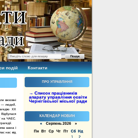
си подій
Контакти
ПРО УПРАВЛІННЯ
→ Список працівників
апарату управління освіти
шли виховні
Чернігівської міської ради
С — людей,
рагедію XX
. Відбулася
КАЛЕНДАР НОВИН
ії на ЧАЕС.
трагедії.
«
Серпень 2026 »
ика шана і
Пн
Вт
Ср
Чт
Пт
Сб
Нд
пас нас від
1
2