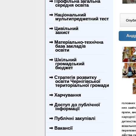
⇒ Профільна загальна
середня освіта
⇒ Національний
мультипредметний тест
Опублі
⇒ Цивільний
захист
Андр
⇒ Матеріально-технічна
база закладів
освіти
⇒ Шкільний
громадський
бюджет
⇒ Стратегія розвитку
освіти Чернігівської
територіальної громади
⇒ Харчування
головних 
⇒ Доступ до публічної
інформації
них заві
пряли, ви
народної 
⇒ Публічні закупівлі
дитинств
вокально
⇒ Вакансії
переповн
дійства 