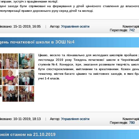
 вправи, зустріч з працівниками поліції.
едені заходи були спрямовані на формування у дітей ціннісного ставлення до власног
 популяризації правил дорожнього руху серед дітей та молоді.
ковано: 15-11-2019, 16:05
|
Автор:
Управління освіти
Коментарі
Переглядів:
742
день початкової школи в ЗОШ №4
Цікаво, весело та пізнавально для молодших школярів пройшов 
листопада 2019 року Тиждень початкової школи в Чернігівській
ступенів №4. Конкурси, ігри, змагання розвивали творчість школ
бути спостережливими, кмітливими та креативними. Кожен ден
тематику, містив багато цікавих та змістовних заходів, в яких б
учні 1-4 класів.
ковано: 10-11-2019, 18:13
|
Автор:
Управління освіти
Коментарі
Переглядів:
780
нсія станом на 21.10.2019