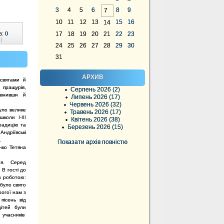
3
4
5
6
8
9
7
10
11
12
13
15
16
14
в:
0
17
18
19
20
21
22
23
|
24
25
26
27
28
29
30
31
АРХИВ
 святами й
пращурів,
Серпень 2026 (2)
овнивши й
Липень 2026 (17)
Червень 2026 (32)
було велике
Травень 2026 (17)
школи І-ІІІ
Квітень 2026 (38)
радицію та
Березень 2026 (15)
ндріївські
.
Показати архів повністю
нко Тетяна
ння. Серед
В гості до
з роботою:
 було свято
рогої нам з
пісень від
дітей були
 учасників