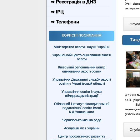
⇒ Реєстрація в ДНЗ
Учні відт
акторами,
⇒ ІРЦ
⇒ Телефони
Опублі
КОРИСНІ ПОСИЛАННЯ
Тижд
Міністерство освіти і науки України
Український центр оцінювання якості
освіти
Київський регіональний центр
оцінювання якості освіти
Управління Державної служби якості
освіти у Чернігівській області
Управління освіти і науки
(СЗОШ №2
облдержадміністрації
О.В. (ліц
Обласний інститут післядипломної
Всі учас
педагогічної освіти імені
викладан
К.Д.Ушинського
учасникам
Чернігівська міська рада
Асоціація міст України
Опублі
Центр професійного розвитку