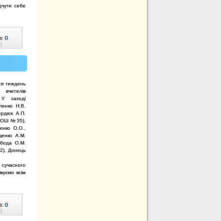
дчути себе
в:
0
|
я тиждень
 вчителів
 У заході
ленко Н.В.
ердюк А.П.
(ЗОШ №35),
єнко О.О.,
енко А.М.
обода О.М.
2), Донець
 сучасного
куємо всім
в:
0
|