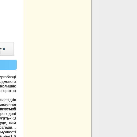
в:
0
|
ергоблоці
женого
вколишнє
поворотно
наслідків
хногенної
гівській
роведені
м’ять» (3
уде, нам
рагедія…
 мужності
ітей»(1-9