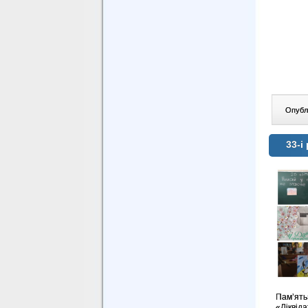
Опублі
33-і
Пам’ять»
«Ліквід