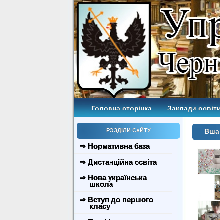
Головна сторінка
Заклади освіти
РОЗДІЛИ САЙТУ
Вша
⇒ Нормативна база
⇒ Дистанційна освіта
⇒ Нова українська
школа
⇒ Вступ до першого
класу