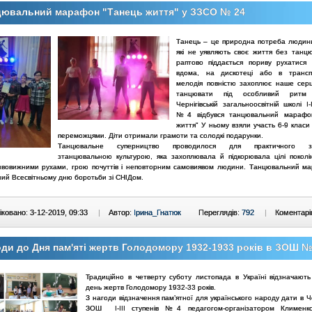
цювальний марафон "Танець життя" у ЗЗСО № 24
Танець – це природна потреба людин
які не уявляють своє життя без танцю,
раптово піддається пориву рухатися 
вдома, на дискотеці або в транспо
мелодія повністю захоплює наше сер
танцювати під особливий ритм
Чернігівській загальноосвітній школі І-І
№4 відбувся танцювальний марафо
життя" У ньому взяли участь 6-9 класи 
переможцями. Діти отримали грамоти та солодкі подарунки.
Танцювальне суперництво проводилося для практичного зн
зтанцювальною культурою, яка захоплювала й підкорювала цілі покол
ивовижними рухами, грою почуттів і неповторним самовиявом людини. Танцювальний м
ний Всесвітньому дню боротьби зі СНІДом.
ковано: 3-12-2019, 09:33
|
Автор:
Ірина_Гнатюк
Переглядів:
792
|
Коментарі
ди до Дня пам'яті жертв Голодомору 1932-1933 років в ЗОШ 
Традиційно в четверту суботу листопада в Україні відзначають
день жертв Голодомору 1932-33 років.
З нагоди відзначення пам’ятної для українського народу дати в Че
ЗОШ І-ІІІ ступенів №4 педагогом-організатором Клименк