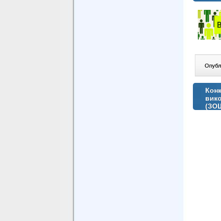
Опублі
Конк
вико
(ЗО