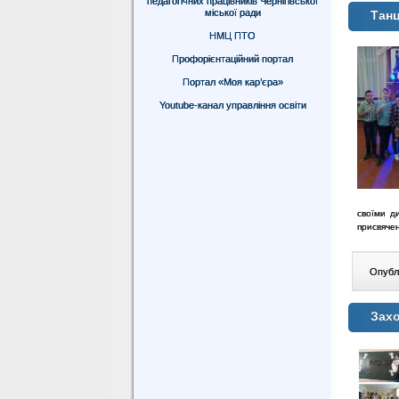
педагогічних працівників Чернігівської
міської ради
Тан
НМЦ ПТО
Профорієнтаційний портал
Портал «Моя кар’єра»
Youtube-канал управління освіти
своїми д
присвяче
Опублі
Захо