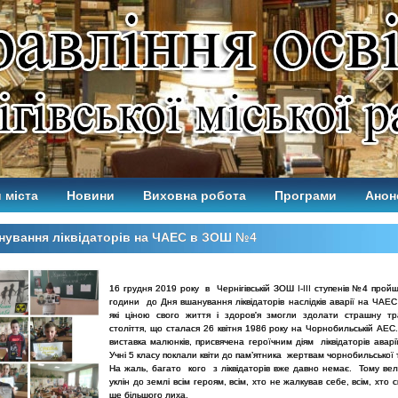
 міста
Новини
Виховна робота
Програми
Анон
нування ліквідаторів на ЧАЕС в ЗОШ №4
16 грудня 2019 року в Чернігівській ЗОШ І-ІІІ ступенів №4 прой
години до Дня вшанування ліквідаторів наслідків аварії на ЧАЕ
які ціною свого життя і здоров'я змогли здолати страшну т
століття, що сталася 26 квітня 1986 року на Чорнобильській АЕС
виставка малюнків, присвячена героїчним діям ліквідаторів авар
Учні 5 класу поклали квіти до пам’ятника жертвам чорнобильської 
На жаль, багато кого з ліквідаторів вже давно немає. Тому вел
уклін до землі всім героям, всім, хто не жалкував себе, всім, хто с
ще більшого лиха.