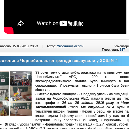
ковано: 15-05-2019, 23:23
|
Автор:
Управління освіти
Коментарі
Переглядів:
817
 роковини Чорнобильської трагедії вшанували у ЗОШ №4
33 роки тому стався вибух реактора на четвертому ен
Чорнобильської АЕС, 200 тонн пошкод
високорадіоактивного палива було викинуто в на
середовище. У результаті екологія Полісся була без
зіпсована.
З метою гідного вшанування подвигу учасників ліквідації 
аварії на Чорнобильській АЕС, пам’яті жертв цієї те
катастрофи з
24 по 26 квітня 2019 року в Черні
загальноосвітній школі І-ІІІ ступенів №4
були п
тематичні виховні години «Нехай у серці не згасне па
клас), години інформування «Іншої землі у нас не б
потрібно нашу зберегти» (9 клас), «Чорнобиль… Т
 (6 клас), уроки пам’яті «Чорнобиль: подвиг і трагедія» (1,2,4 класи) , уроки
атори аварії на ЧАЕС» (5,7 класи); виставка малюнків «Чорнобиль очима д