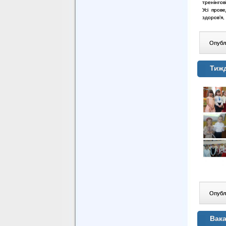
тренінгові
Усі пров
здоров’я,
Опублі
Тиж
Опублі
Вака