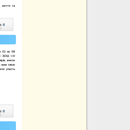
о життя та
в:
0
|
з 01 по 08
 ЗОШ І-ІІІ
ярів, вчили
ь мав свою
рали участь
в:
0
|