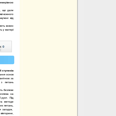
димирівною
и, що дали
яві кожного
мучені від
мить кожен
ь у матері
в:
0
|
ІІІ ступенів
ання основ
манітною за
 з питань
ть безпеки
Безпека на
й рух». Під
 та методи
их питань,
я загадок,
 вікторини,