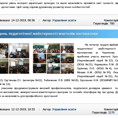
ворили увесь колорит української культури та мали можливість проявити свої таланти, ві
 артистами. Цей захід сприяв духовному розвитку юних особистостей.
ковано: 14-12-2019, 08:36
|
Автор:
Управління освіти
Коментарі
Переглядів:
780
ень педагогічної майстерності вчителів математики
На початку грудня відбувс
педагогічної майстерності
математики м. Чернігова.
прийняли участь вчителі: Хро
(Чернігівський ліцей №22), С
(ЗОШ №21), Кармазіна Л.М. 
Гурінова О.Є. (ЗОШ №4), Ілл
Мошко А.М. (ЗОШ №30), Лещ
(Чернігівський ліцей №32), Л
), Гур`янова О.І. (колегіум №11), Табаченко Л.В. (НВК №16), Хроленко Н.Ф. (ЗСШФМП №1
ей № 15).
ники продемонстрували високий професіоналізм, поділилися досвідом цікавого та
ня математики, використання комп`ютерних програм та онлайн платформ під час уроку. Дя
 за можливість для професійного зростання!
ковано: 12-12-2019, 10:33
|
Автор:
Управління освіти
Коментарі
Переглядів:
1170