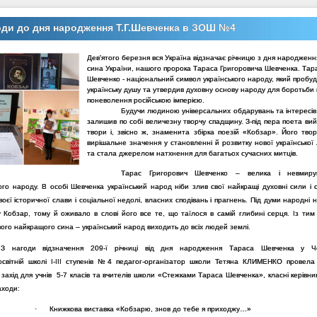
ди до дня народження Т.Г.Шевченка в ЗОШ №4
Дев'ятого березня вся Україна відзначає річницю з дня народженн
сина України, нашого пророка Тараса Григоровича Шевченка. Тар
Шевченко - національний символ українського народу, який пробу
українську душу та утвердив духовну основу народу для боротьби
поневолення російською імперією.
Будучи людиною універсальних обдарувань та інтересів
залишив по собі величезну творчу спадщину. З-під пера поета ви
твори і, звісно ж, знаменита збірка поезій «Кобзар». Його твор
вирішальне значення у становленні й розвитку нової української
та стала джерелом натхнення для багатьох сучасних митців.
Тарас Григорович Шевченко – велика і невмир
ого народу. В особі Шевченка український народ ніби злив свої найкращі духовні сили і 
воєї історичної слави і соціальної недолі, власних сподівань і прагнень. Під думи народні
у Кобзар, тому й оживало в слові його все те, що таїлося в самій глибині серця. Із тим
ого найкращого сина – український народ виходить до всіх людей землі.
З нагоди відзначення 209-ї річниці від дня народження Тараса Шевченка у Черн
освітній школі І-ІІІ ступенів №4 педагог-організатор школи Тетяна КЛИМЕНКО провела
захід для учнів 5-7 класів та вчителів школи «Стежками Тараса Шевченка», класні керівн
аходи:
·
Книжкова виставка «Кобзарю, знов до тебе я приходжу…»