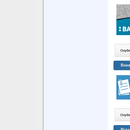
Опублі
Вака
Опублі
Відз