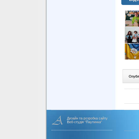
Опублі
Дизайн та розробка сайту
Веб-студія "Паутинка"