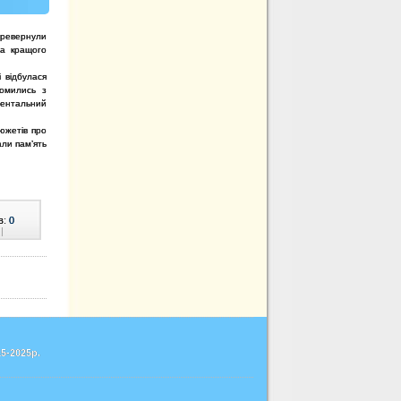
еревернули
на кращого
 відбулася
омились з
ментальний
сюжетів про
али пам’ять
в:
0
|
5-2025р.