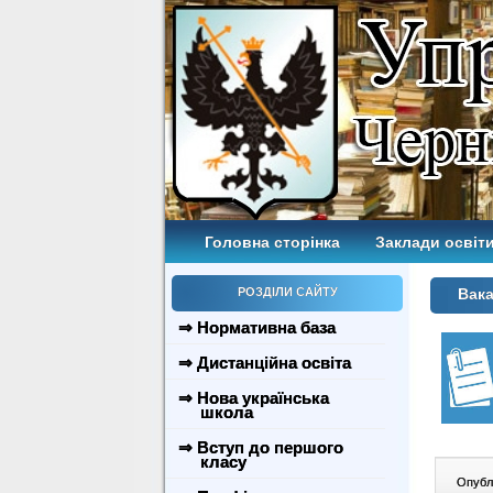
Головна сторінка
Заклади освіти
РОЗДІЛИ САЙТУ
Вака
⇒ Нормативна база
⇒ Дистанційна освіта
⇒ Нова українська
школа
⇒ Вступ до першого
класу
Опублі