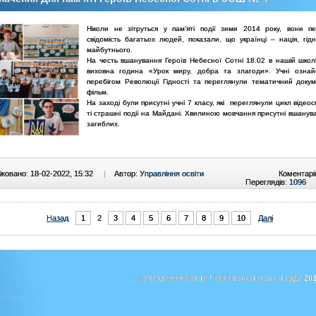
Ніколи не зітруться у пам’яті події зими 2014 року, вони п
свідомість багатьох людей, показали, що українці – нація, гід
майбутнього.
На честь вшанування Героїв Небесної Сотні 18.02 в нашій школі
виховна година «Урок миру, добра та злагоди». Учні ознай
перебігом Революції Гідності та переглянули тематичний доку
фільм.
На заході були присутні учні 7 класу, які переглянули цикл відео
ті страшні події на Майдані. Хвилиною мовчання присутні вшанув
загиблих.
ковано: 18-02-2022, 15:32
|
Автор:
Управління освіти
Коментарі
Переглядів:
1096
Назад
1
2
3
4
5
6
7
8
9
10
Далі
© Управління освіти Чернігівської міської ради
201