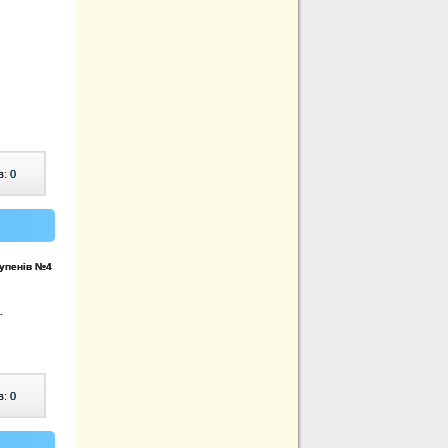
в:
0
тупенів №4
.
в:
0