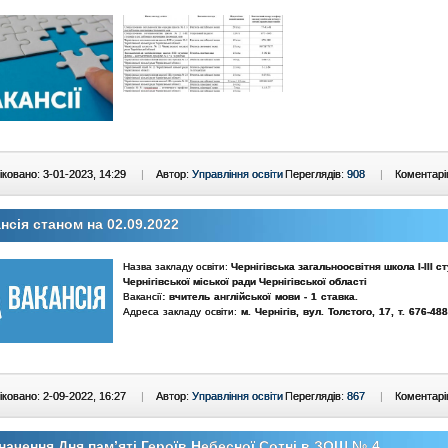
ковано: 3-01-2023, 14:29
|
Автор:
Управління освіти
Переглядів:
908
|
Коментарі
нсія станом на 02.09.2022
Назва закладу освіти:
Чернігівська загальноосвітня школа І-ІІІ с
Чернігівської міської ради Чернігівської області
Вакансії
: вчитель англійської мови - 1 ставка
.
Адреса закладу освіти:
м. Чернігів,
вул. Толстого, 17
,
т.
676-488
ковано: 2-09-2022, 16:27
|
Автор:
Управління освіти
Переглядів:
867
|
Коментарі
начення Дня пам’яті Героїв Небесної Сотні в ЗОШ № 4