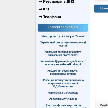
⇒ Реєстрація в ДНЗ
Нови
⇒ ІРЦ
⇒ Телефони
КОРИСНІ ПОСИЛАННЯ
Міністерство освіти і науки України
Український центр оцінювання якості
освіти
Київський регіональний центр
оцінювання якості освіти
Управління Державної служби якості
освіти у Чернігівській області
Управління освіти і науки
облдержадміністрації
Обласний інститут післядипломної
педагогічної освіти імені
К.Д.Ушинського
Чернігівська міська рада
Асоціація міст України
Центр професійного розвитку
Опублі