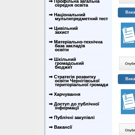
⇒ Профільна загальна
середня освіта
Вака
⇒ Національний
мультипредметний тест
⇒ Цивільний
захист
⇒ Матеріально-технічна
база закладів
освіти
⇒ Шкільний
громадський
Опублі
бюджет
⇒ Стратегія розвитку
Вака
освіти Чернігівської
територіальної громади
⇒ Харчування
⇒ Доступ до публічної
інформації
⇒ Публічні закупівлі
⇒ Вакансії
Опублі