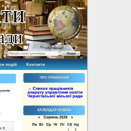
си подій
Контакти
ПРО УПРАВЛІННЯ
→ Список працівників
тупенів
апарату управління освіти
Чернігівської міської ради
КАЛЕНДАР НОВИН
.
«
Серпень 2026 »
Пн
Вт
Ср
Чт
Пт
Сб
Нд
в:
0
1
2