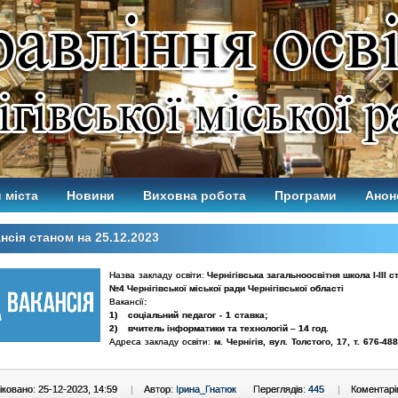
 міста
Новини
Виховна робота
Програми
Анон
нсія станом на 25.12.2023
Назва закладу освіти:
Чернігівська загальноосвітня школа І-ІІІ с
№4 Чернігівської міської ради Чернігівської області
Вакансії
:
1)
с
оціальний педагог - 1 ставка;
2)
вчитель інформатики та технологій – 14 год.
Адреса закладу освіти:
м. Чернігів, вул. Толстого, 17, т. 676-488
ковано: 25-12-2023, 14:59
|
Автор:
Ірина_Гнатюк
Переглядів:
445
|
Коментарі