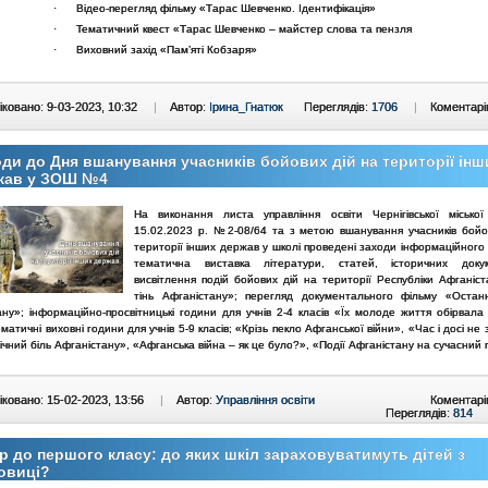
·
Відео-перегляд фільму «Тарас Шевченко. Ідентифікація»
·
Тематичний квест «Тарас Шевченко – майстер слова та пензля
·
Виховний захід «Пам’яті Кобзаря»
ковано: 9-03-2023, 10:32
|
Автор:
Ірина_Гнатюк
Переглядів:
1706
|
Коментарі
ди до Дня вшанування учасників бойових дій на території інш
жав у ЗОШ №4
На виконання листа управління освіти Чернігівської місько
15.02.2023 р. №2-08/64 та з метою вшанування учасників бойо
території інших держав у школі проведені заходи інформаційного
тематична виставка літератури, статей, історичних доку
висвітлення подій бойових дій на території Республіки Афганіс
тінь Афганістану»; перегляд документального фільму «Остан
ану»; інформаційно-просвітницькі години для учнів 2-4 класів «Їх молоде життя обірвала
ематичні виховні години для учнів 5-9 класів; «Крізь пекло Афганської війни», «Час і досі не 
ічний біль Афганістану», «Афганська війна – як це було?», «Події Афганістану на сучасний 
ковано: 15-02-2023, 13:56
|
Автор:
Управління освіти
Коментарі
Переглядів:
814
р до першого класу: до яких шкіл зараховуватимуть дітей з
овиці?