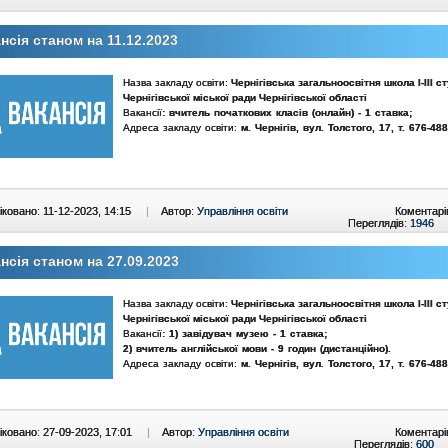
нсія станом на 11.12.2023
Назва закладу освіти:
Чернігівська загальноосвітня школа І-ІІІ с
Чернігівської міської ради Чернігівської області
Вакансії
: вчитель початкових класів (онлайн) - 1 ставка
;
Адреса закладу освіти:
м. Чернігів,
вул. Толстого, 17
,
т.
676-488
ковано: 11-12-2023, 14:15
|
Автор:
Управління освіти
Коментарі
Переглядів:
1946
нсія станом на 27.09.2023
Назва закладу освіти:
Чернігівська загальноосвітня школа І-ІІІ с
Чернігівської міської ради Чернігівської області
Вакансії
: 1) завідувач музею - 1 ставка
;
2) вчитель англійської мови - 9 годин (дистанційно).
Адреса закладу освіти:
м. Чернігів,
вул. Толстого, 17
,
т.
676-488
ковано: 27-09-2023, 17:01
|
Автор:
Управління освіти
Коментарі
Переглядів:
600