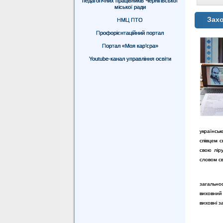
педагогічних працівників Чернігівської
міської ради
Захо
НМЦ ПТО
Профорієнтаційний портал
Портал «Моя кар’єра»
Youtube-канал управління освіти
українськ
співцем с
свою лір
словом св
загально
виховний 
виховні з