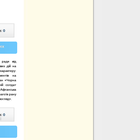
в:
0
их
ї ради від
вих дій на
 характеру:
ментів на
тан «Чорна
ній солдат
 Афганська
загоїв рану
погляд».
в:
0
|