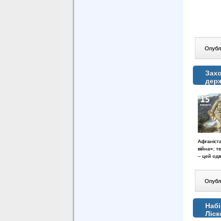
Опублі
Захо
дер
Афганіст
війна»; т
– цей одв
Опублі
Набі
Ліск