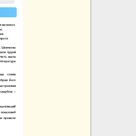
я великого
ас
див
 проти
, Шевченко
йшли чудові
чість мала
 літератури
уща слава
обрав його
 настроював
 скарбом –
ігівській
 показовий
ики провели