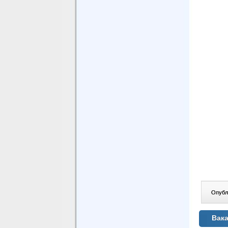
Опублі
Вака