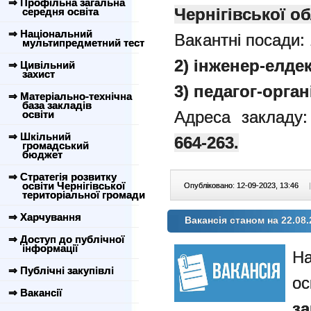
⇒ Профільна загальна
Чернігівської об
середня освіта
⇒ Національний
Вакантні посади:
мультипредметний тест
2) інженер-елдек
⇒ Цивільний
захист
3) педагог-орган
⇒ Матеріально-технічна
база закладів
Адреса закладу:
освіти
⇒ Шкільний
664-263.
громадський
бюджет
⇒ Стратегія розвитку
освіти Чернігівської
Опубліковано: 12-09-2023, 13:46
|
територіальної громади
⇒ Харчування
Вакансія станом на 22.08.
⇒ Доступ до публічної
інформації
⇒ Публічні закупівлі
ос
⇒ Вакансії
з