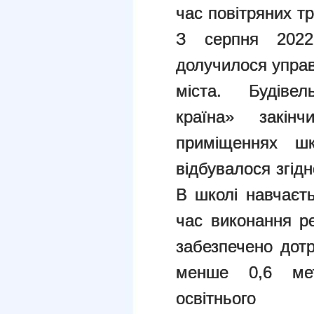
час повітряних тр
З серпня 2022
долучилося управ
міста. Будів
країна» закін
приміщеннях ш
відбувалося згід
В школі навчаєть
час виконання р
забезпечено дот
менше 0,6 ме
освітньог