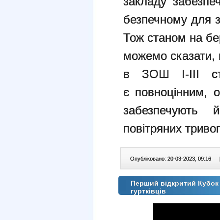
закладу забезпе
безпечному для зд
Тож станом на бе
можемо сказати,
в ЗОШ І-ІІІ с
є повноцінним, 
забезпечують й
повітряних тривог
Опубліковано: 20-03-2023, 09:16
|
Перший відкритий Кубок м
гуртківців