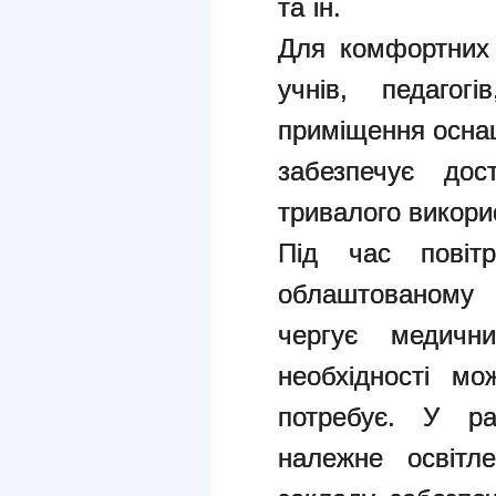
та ін.
Для комфортних 
учнів, педагогі
приміщення оснащ
забезпечує дос
тривалого викори
Під час повітр
облаштованому 
чергує медичн
необхідності м
потребує.
У раз
належне освітл