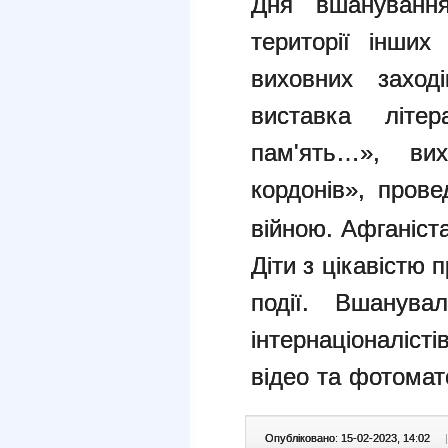
Дня вшанування
території інши
виховних заході
виставка літер
пам'ять…», ви
кордонів», прове
війною.
Афганіст
Діти з цікавістю п
події.
Вшанувал
інтернаціоналіс
відео та фотомат
Опубліковано: 15-02-2023, 14:02
|