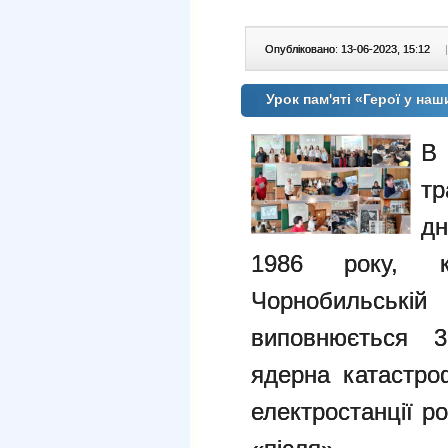
Опубліковано: 13-06-2023, 15:12
|
Урок пам'яті «Герої у на
В 
тр
дн
1986 року,
Чорнобильські
виповнюється 
ядерна
катастро
електростанції р