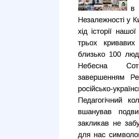
в
Незалежності у
К
хід історії нашо
трьох кривавих
близько 100 лю
Небесна Со
завершенням
Ре
російсько-українс
Педагогічний к
вшанував подв
закликав не заб
для нас
символом