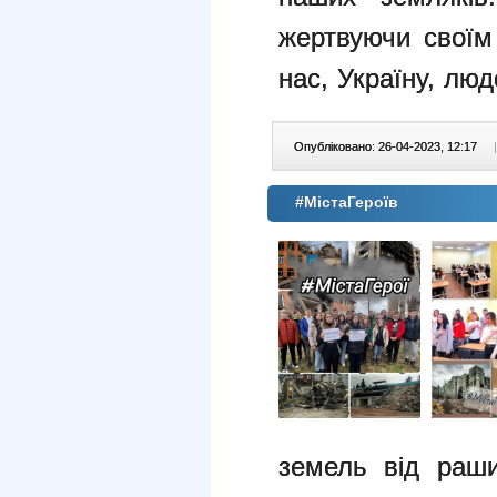
жертвуючи своїм
нас, Україну, люд
Опубліковано: 26-04-2023, 12:17
|
#МістаГероїв
земель від раши