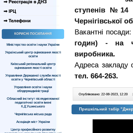
⇒ Реєстрація в ДНЗ
ступенів №14
⇒ ІРЦ
Чернігівської об
⇒ Телефони
Вакантні посади
КОРИСНІ ПОСИЛАННЯ
годин) - на ч
Міністерство освіти і науки України
виробника.
Український центр оцінювання якості
освіти
Адреса закладу 
Київський регіональний центр
оцінювання якості освіти
тел. 664-263.
Управління Державної служби якості
освіти у Чернігівській області
Управління освіти і науки
облдержадміністрації
Опубліковано: 22-08-2023, 12:20
|
Обласний інститут післядипломної
педагогічної освіти імені
К.Д.Ушинського
Пришкільний табір "Дже
Чернігівська міська рада
Асоціація міст України
Центр професійного розвитку