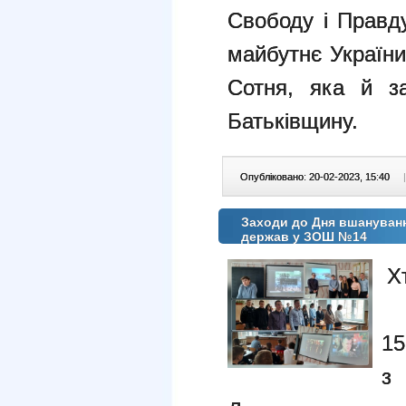
Свободу і Правд
майбутнє Україн
Сотня, яка й 
Батьківщину.
Опубліковано: 20-02-2023, 15:40
|
Заходи до Дня вшануванн
держав у ЗОШ №14
Х
15
з