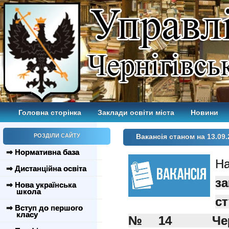
Головна сторінка
Заклади освіти міста
Новини
РОЗДІЛИ САЙТУ
Вакансія станом на 13.09.
⇒ Нормативна база
Н
⇒ Дистанційна освіта
з
⇒ Нова українська
школа
ст
⇒ Вступ до першого
класу
№14
Черн