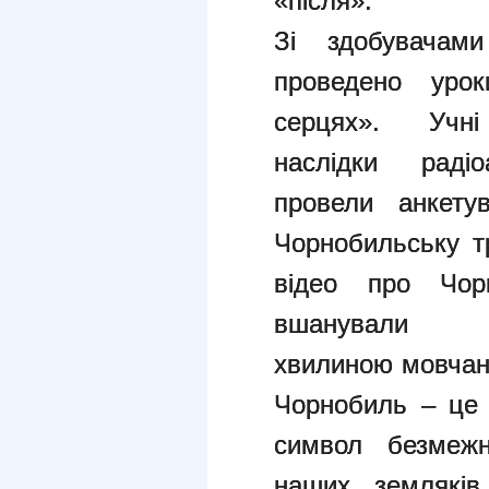
«після».
Зі здобувачами
проведено уро
серцях». Учн
наслідки
раді
провели анке
Чорнобильську т
відео про
Чо
вшанували
хвилиною
мовчан
Чорнобиль – це 
символ безме
наших землякі