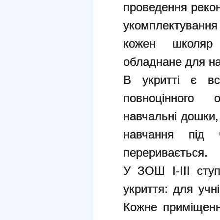
проведення реконс
укомплектування
кожен школяр 
обладнане для н
В укритті є вс
повноцінного о
навчальні дошки,
навчання під 
переривається.
У ЗОШ І-ІІІ ст
укриття: для учні
Кожне приміщенн