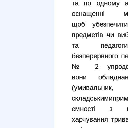
та по одному ав
оснащенні ме
щоб убезпечити
предметів чи виб
та педагог
безперервного п
№ 2 упродов
вони обладнан
(умивал
складськимипри
ємності з п
харчування трива