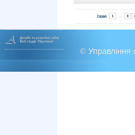
Назад
1
...
3
Дизайн та розробка сайту
Веб-студія "Паутинка"
© Управління о