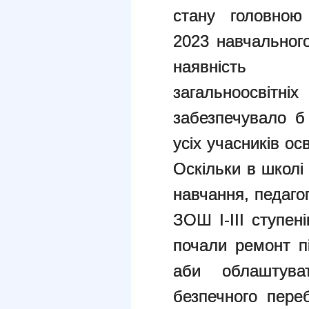
стану головною
2023
навчальног
наявніс
загальноосвітн
забезпечувало б
усіх учасників ос
Оскільки в школі
навчання,
педаго
ЗОШ І-ІІІ ступе
почали ремонт п
аби облаштув
безпечного переб