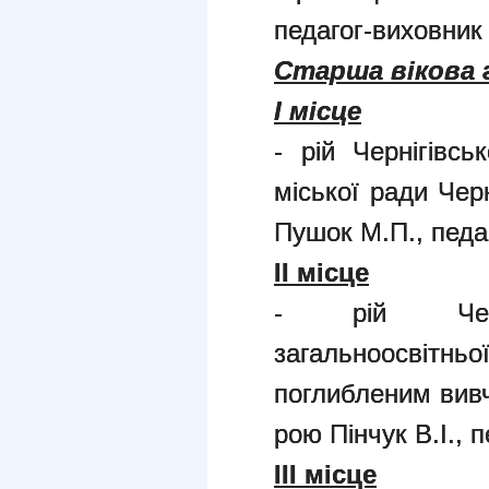
педагог-виховник 
Старша вікова 
І місце
- рій Чернігівс
міської ради Черн
Пушок М.П., педа
ІІ місце
- рій Черніг
загальноосвітнь
поглибленим вивч
рою Пінчук В.І., 
І
II
місце