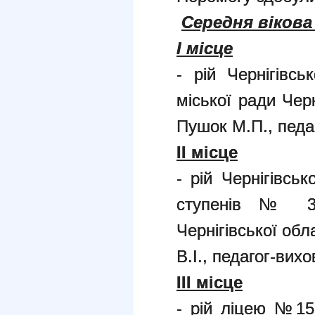
Середня вікова
І місце
- рій Чернігівс
міської ради Черн
Пушок М.П., педа
ІІ місце
- рій Чернігівськ
ступенів № 3 Ч
Чернігівської об
В.І., педагог-вихо
І
II
місце
- рій ліцею №15