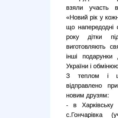
взяли участь в
«Новий рік у кож
що напередодні 
року дітки під
виготовляють св
інші подарунки 
України і обміню
З теплом і щ
відправлено при
новим друзям:
- в Харківську 
с.Гончарівка (у