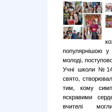
к
популярнішою у 
молоді, поступово
Учні школи №14
свято, створювал
тим, кому симп
яскравими серд
вчителі могли