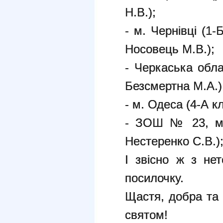
Н.В.);
- м. Чернівці (1-
Носовець М.В.);
- Черкаська обла
Безсмертна М.А.)
- м. Одеса (4-А к
- ЗОШ № 23, м. 
Нестеренко С.В.)
І звісно ж з не
посилочку.
Щастя, добра та 
святом!