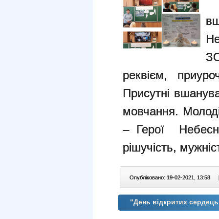
2
в
Не
ЗО
реквієм, приуро
Присутні вшанув
мовчання. Молоді
– Герої Небесн
рішучість, мужніст
Опубліковано: 19-02-2021, 13:58
|
"День відкритих сердець