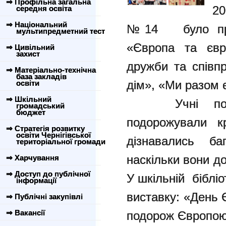
⇒ Профільна загальна
20
середня освіта
⇒ Національний
№14 було пров
мультипредметний тест
«Європа та євр
⇒ Цивільний
захист
дружби та співп
⇒ Матеріально-технічна
база закладів
дім», «Ми разом 
освіти
⇒ Шкільний
Учні початк
громадський
бюджет
подорожували кр
⇒ Стратегія розвитку
освіти Чернігівської
дізнавались ба
територіальної громади
наскільки вони д
⇒ Харчування
⇒ Доступ до публічної
У шкільній біблі
інформації
виставку: «День 
⇒ Публічні закупівлі
⇒ Вакансії
подорож Європою