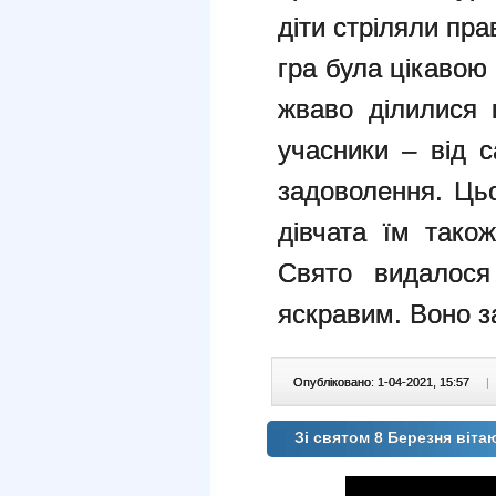
діти стріляли пр
гра була цікавою 
жваво ділилися 
учасники – від 
задоволення. Цьо
дівчата їм тако
Свято видалося
яскравим. Воно з
Опубліковано: 1-04-2021, 15:57
|
Зі святом 8 Березня віт