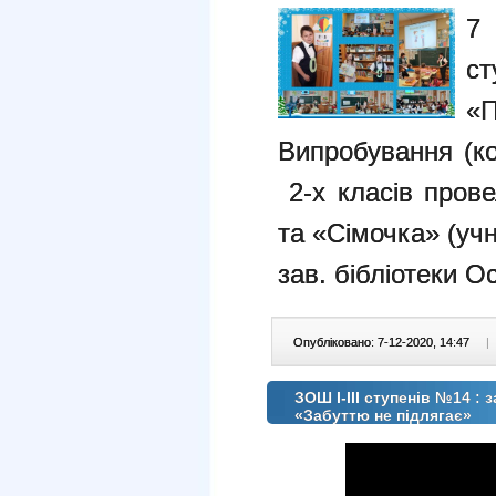
7 
с
«
Випробування (ко
2-х класів пров
та «Сімочка» (учн
зав. бібліотеки О
Опубліковано: 7-12-2020, 14:47
|
ЗОШ І-ІІІ ступенів №14 :
«Забуттю не підлягає»