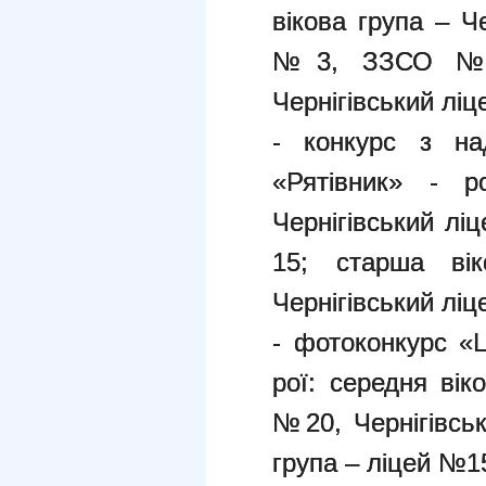
вікова група – 
№3, ЗЗСО №20
Чернігівський л
- конкурс з на
«Рятівник» - р
Чернігівський л
15; старша в
Чернігівський лі
- фотоконкурс «
рої: середня ві
№20, Чернігівсь
група – ліцей 