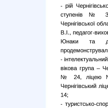
- рій Чернігівськ
ступенів № 3 Ч
Чернігівської об
В.І., педагог-вихо
Юнаки та ді
продемонстрували
- інтелектуальний
вікова група – 
№ 24, ліцею №
Чернігівський 
14;
- туристсько-спо