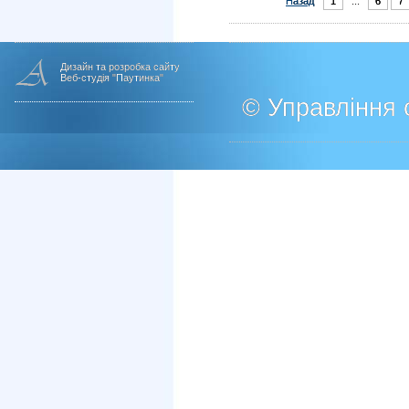
Назад
1
...
6
7
Дизайн та розробка сайту
Веб-студія "Паутинка"
© Управління о