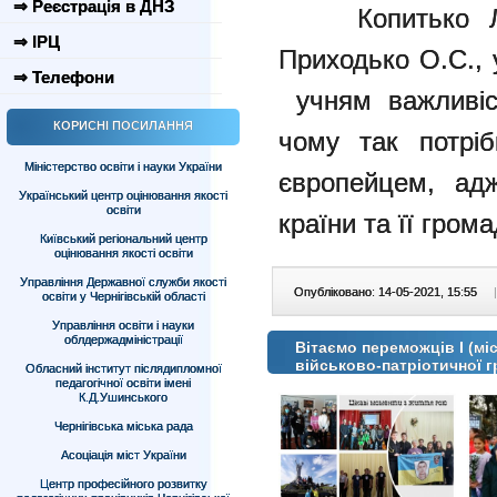
⇒ Реєстрація в ДНЗ
Копитько Л.В
⇒ ІРЦ
Приходько О.С., 
⇒ Телефони
учням важливіст
КОРИСНІ ПОСИЛАННЯ
чому так потріб
Міністерство освіти і науки України
європейцем, ад
Український центр оцінювання якості
освіти
країни та її гром
Київський регіональний центр
оцінювання якості освіти
Управління Державної служби якості
Опубліковано: 14-05-2021, 15:55
|
освіти у Чернігівській області
Управління освіти і науки
облдержадміністрації
Вітаємо переможців І (мі
військово-патріотичної г
Обласний інститут післядипломної
педагогічної освіти імені
К.Д.Ушинського
Чернігівська міська рада
Асоціація міст України
Центр професійного розвитку