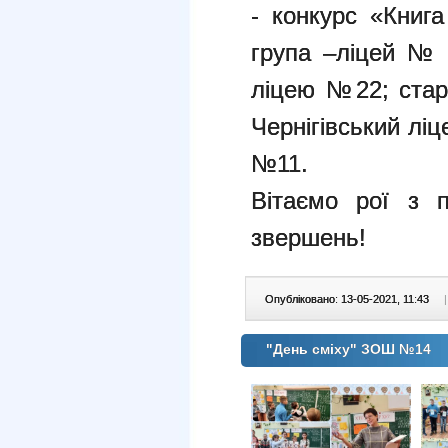
- конкурс «Книга
група –ліцей № 
ліцею №22; ста
Чернігівський лі
№11.
Вітаємо рої з 
звершень!
Опубліковано: 13-05-2021, 11:43
|
"День сміху" ЗОШ №14