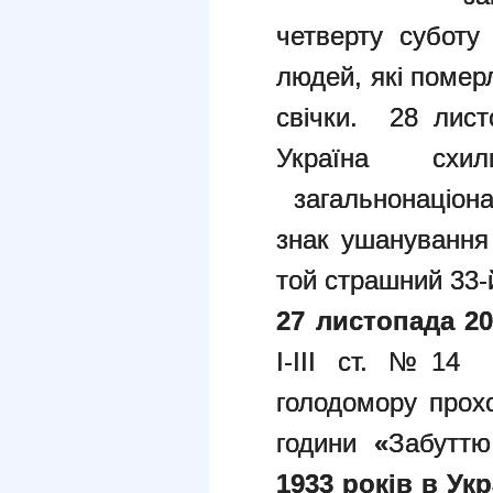
четверту суботу
людей, які помер
свічки. 28 лист
Україна сх
загальнонаціон
знак ушанування 
той страшний 33-
27 листопада 2
І-ІІІ ст. №14
голодомору прох
години
«
Забуттю
1933 років в Укр