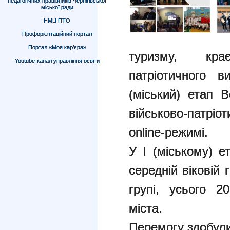
педагогічних працівників Чернігівської
міської ради
НМЦ ПТО
Профорієнтаційний портал
Портал «Моя кар’єра»
туризму, кра
Youtube-канал управління освіти
патріотичного 
(міський) етап В
військово-патріо
online-режимі.
У I (міському) е
середній віковій г
групі, усього 2
міста.
Перемогу здобули