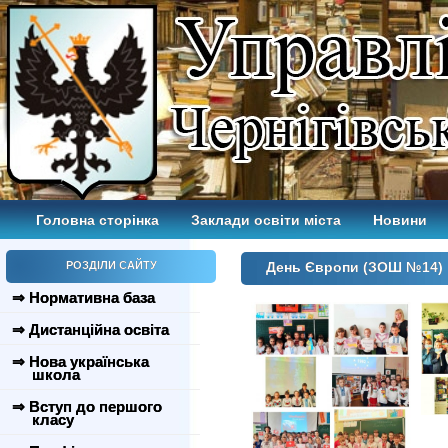
Головна сторінка
Заклади освіти міста
Новини
РОЗДІЛИ САЙТУ
День Європи (ЗОШ №14)
⇒ Нормативна база
⇒ Дистанційна освіта
⇒ Нова українська
школа
⇒ Вступ до першого
класу