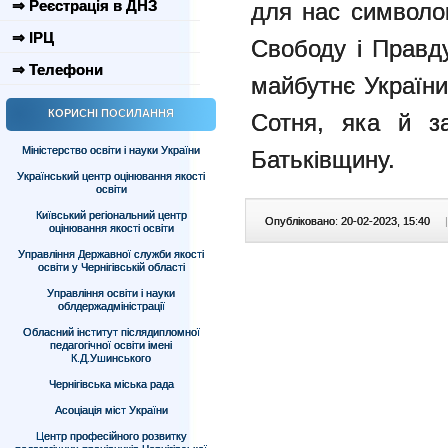
⇒ Реєстрація в ДНЗ
для нас
символом
⇒ ІРЦ
Свободу і Правд
⇒ Телефони
майбутнє Україн
КОРИСНІ ПОСИЛАННЯ
Сотня, яка й 
Міністерство освіти і науки України
Батьківщину.
Український центр оцінювання якості
освіти
Київський регіональний центр
Опубліковано: 20-02-2023, 15:40
|
оцінювання якості освіти
Управління Державної служби якості
освіти у Чернігівській області
Управління освіти і науки
облдержадміністрації
Обласний інститут післядипломної
педагогічної освіти імені
К.Д.Ушинського
Чернігівська міська рада
Асоціація міст України
Центр професійного розвитку