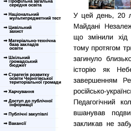
⇒ Профільна загальна
середня освіта
У цей день, 20 л
⇒ Національний
мультипредметний тест
Майдані Незале
⇒ Цивільний
захист
що змінили хід 
⇒ Матеріально-технічна
база закладів
тому
протягом тр
освіти
загинуло близь
⇒ Шкільний
громадський
бюджет
історію як Неб
⇒ Стратегія розвитку
освіти Чернігівської
завершенням
Ре
територіальної громади
російсько-українс
⇒ Харчування
Педагогічний к
⇒ Доступ до публічної
інформації
вшанував подв
⇒ Публічні закупівлі
закликав не заб
⇒ Вакансії