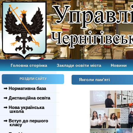
Головна сторінка
Заклади освіти міста
Новини
РОЗДІЛИ САЙТУ
Янголи пам’яті
⇒ Нормативна база
⇒ Дистанційна освіта
⇒ Нова українська
школа
⇒ Вступ до першого
класу