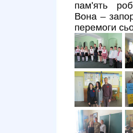
пам'ять ро
Вона – запо
перемоги сьо