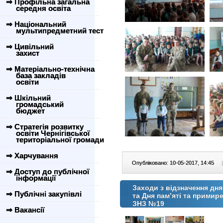
⇒ Профільна загальна
середня освіта
⇒ Національний
мультипредметний тест
⇒ Цивільний
захист
⇒ Матеріально-технічна
база закладів
освіти
⇒ Шкільний
громадський
бюджет
⇒ Стратегія розвитку
освіти Чернігівської
територіальної громади
⇒ Харчування
Опубліковано: 10-05-2017, 14:45
|
⇒ Доступ до публічної
інформації
Заходи з відзначення дня
⇒ Публічні закупівлі
та Дня пам’яті та примир
ЗНЗ №19
⇒ Вакансії