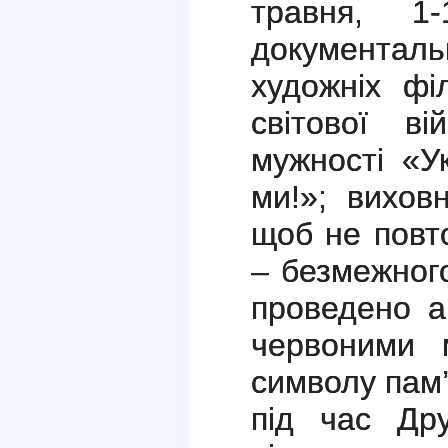
травня
, 1-
докуме
художніх фі
світової ві
мужності «У
ми!»; вихов
щоб не повт
– безмежного
проведено а
червоними 
символу пам’
під час Дру