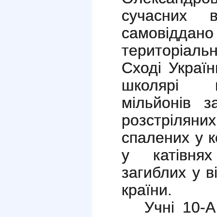
сучасних в
самовід
територіальн
Сході Украї
школярі в
мільйонів з
розстріляни
спалених у 
у катівнях
загиблих у в
країни.
Учні 10-