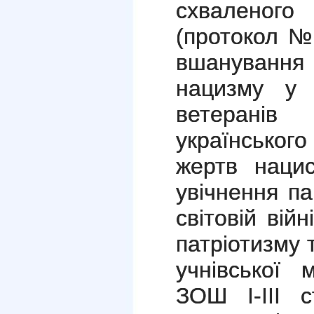
схваленого
(протокол №
вшанування
нацизму у Д
ветеранів
українсько
жертв нацис
увічнення па
світовій вій
патріотизму 
учнівської 
ЗОШ І-ІІІ 