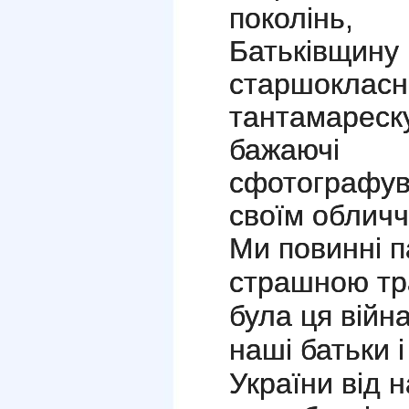
поколінь
Батьківщи
старшокла
тантамареску
бажаюч
сфотографув
своїм обличч
Ми повинні п
страшною тра
була ця війна
наші батьки і
України від 