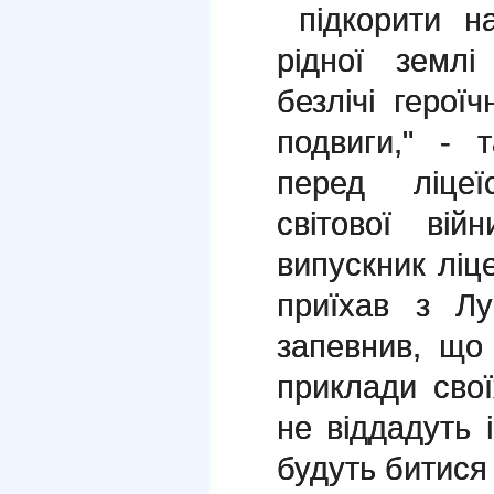
підкорити н
рідної земл
безлічі герої
подвиги," - 
перед ліцеї
світової ві
випускник ліц
приїхав з Лу
запевнив, що 
приклади своїх
не віддадуть і
будуть битися 