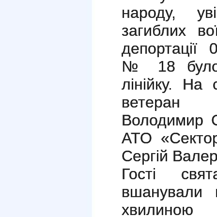
народу, ув
загиблих во
депортації 
№ 18 було 
лінійку. На
ветеран 
Володимир С
АТО «Секто
Сергій Валер
Гості свя
вшанували п
хвилино