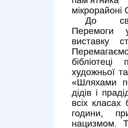
пам’ятник
мікрорайоні 
До свя
Перемоги 
виставку ст
Перемагаємо
бібліотеці 
художньої та
«Шляхами п
дідів і праді
всіх класах 
години, при
нацизмом. Т