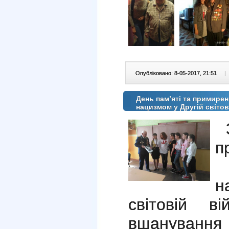
Опубліковано: 8-05-2017, 21:51
|
День пам’яті та примирен
нацизмом у Другій світов
п
р
н
світовій 
вшанування 