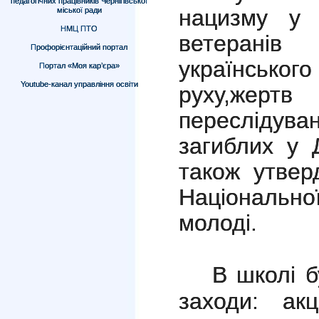
педагогічних працівників Чернігівської
нацизму у Д
міської ради
НМЦ ПТО
ветеранів
Профорієнтаційний портал
українсь
Портал «Моя кар’єра»
Youtube-канал управління освіти
руху,же
переслідува
загиблих у Д
також утвер
Національно
молоді.
В школі б
заходи: ак