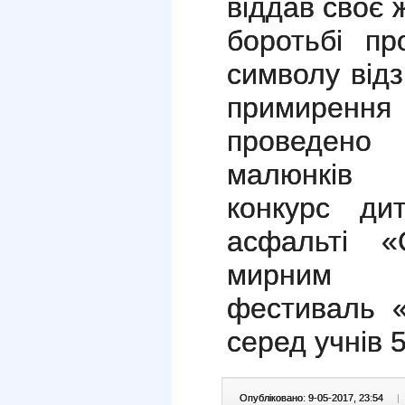
віддав своє 
боротьбі про
символу відз
примиренн
проведено
малюнків 
конкурс д
асфальті «
мирним н
фестиваль
серед учнів 5
Опубліковано: 9-05-2017, 23:54
|