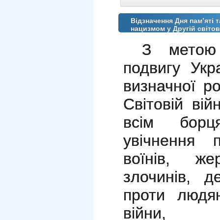
Відзначення Дня пам’яті т
нацизмом у Другій світов
З метою 
подвигу Укр
визначної ро
Світовій вій
всім борц
увічнення 
воїнів, же
злочинів, д
проти людян
війни, 