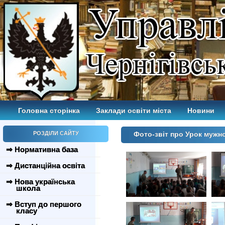
Головна сторінка
Заклади освіти міста
Новини
РОЗДІЛИ САЙТУ
Фото-звіт про Урок мужн
⇒ Нормативна база
⇒ Дистанційна освіта
⇒ Нова українська
школа
⇒ Вступ до першого
класу