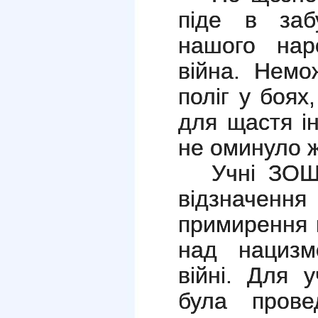
піде в заб
нашого нар
війна. Немо
поліг у боях
для щастя і
не оминуло жо
Учні ЗО
відзначен
примирення й
над нацизм
війні. Для 
була провед