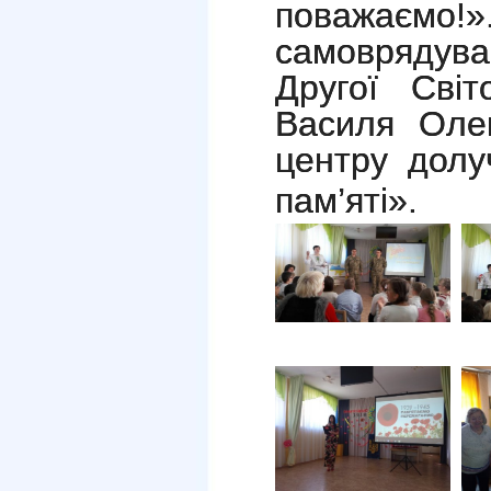
поважає
самоврядува
Другої Світ
Василя Олек
центру долу
пам
’
яті».