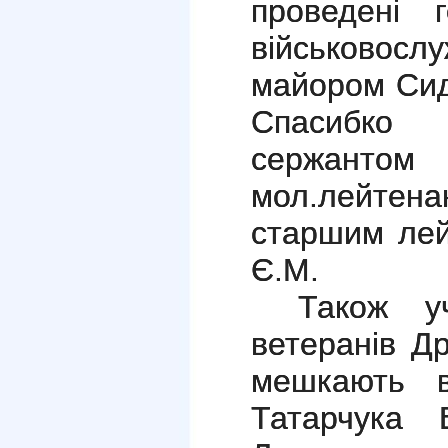
проведені 
військовос
майором Сид
Спасибко
сержантом
мол.лейтен
старшим ле
Є.М.
Також у
ветеранів Др
мешкають в
Татарчука 