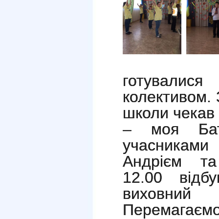
готували
колективом. 
школи чекав 
– моя Бат
учасника
Андрієм та
12.00 відбу
виховний 
Перемаг