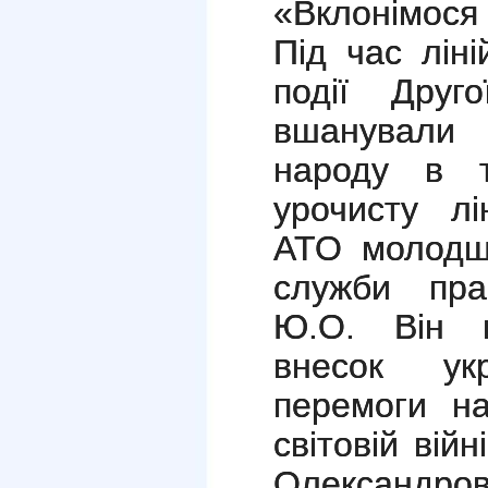
«Вклонімося
Під час ліні
події Друг
вшанували 
народу в т
урочисту лі
АТО молодши
служби пра
Ю.О. Він в
внесок ук
перемоги н
світовій вій
Олександ