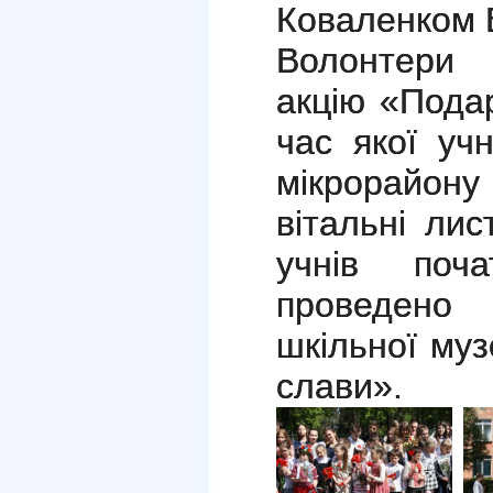
Коваленком 
Волонтери 
акцію «Подар
час якої уч
мікрорайону
вітальні лис
учнів поч
проведено т
шкільної муз
слави».