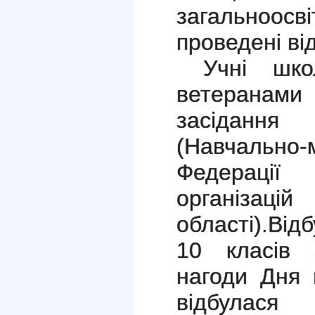
загальноос
проведені ві
Учні шко
ветеранами
засідання
(Навчальн
Федераці
організац
області).
Відб
10 класів 
нагоди Дня 
відбулася 