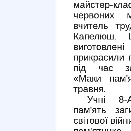
майстер-кл
червоних м
вчитель тру
Капелюш. Ц
виготовлені
прикрасили г
під час за
«Маки пам'я
травня.
Учні 8-
пам'ять за
світової вій