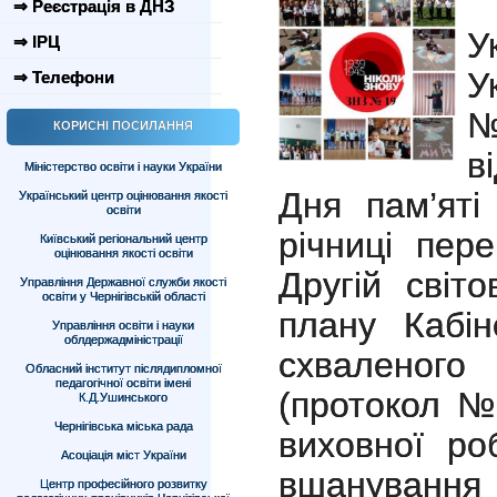
⇒ Реєстрація в ДНЗ
У
⇒ ІРЦ
У
⇒ Телефони
КОРИСНІ ПОСИЛАННЯ
в
Міністерство освіти і науки України
Дня пам’яті
Український центр оцінювання якості
освіти
річниці пер
Київський регіональний центр
оцінювання якості освіти
Другій світо
Управління Державної служби якості
освіти у Чернігівській області
плану Кабін
Управління освіти і науки
облдержадміністрації
схваленого
Обласний інститут післядипломної
педагогічної освіти імені
(протокол №
К.Д.Ушинського
Чернігівська міська рада
виховної ро
Асоціація міст України
вшанування
Центр професійного розвитку