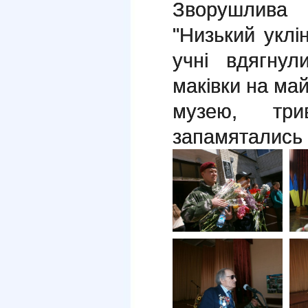
Зворушлива
"Низький уклі
учні вдягнул
маківки на май
музею, три
запамятались 