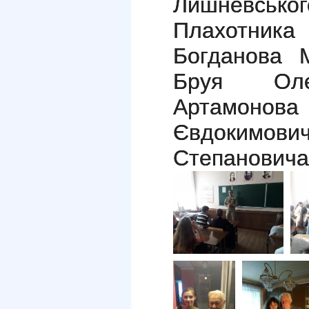
Лишневсько
Плахотника
Богданова 
Бруя Олек
Артамон
Євдокимович
Степанович