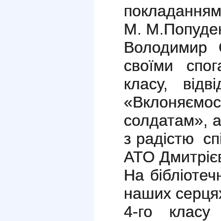
покладанням
М. М.Попуде
Володимир С
своїми спо
класу, відв
«
Вклоняєм
солдатам», а
з радістю сп
АТО Дмитріє
На бібліоте
наших серця
4-го класу