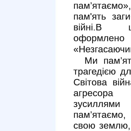
пам’ятаємо
пам'ять заги
війні.
В шкі
оформлено
«Незгасаючи
Ми пам’я
трагедією дл
Світова вій
агресора 
зусиллями 
пам’ятаємо,
свою землю,