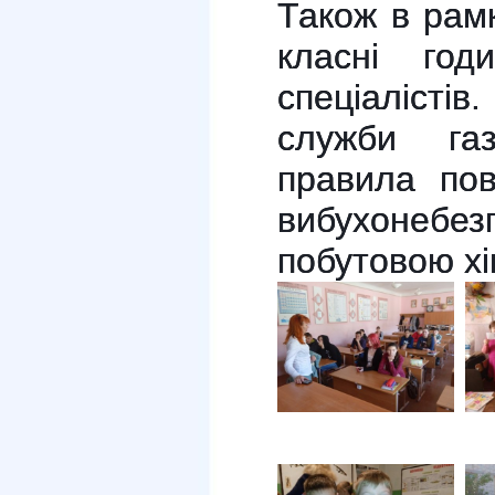
Також в рам
класні го
спеціалістів
служби га
правила по
вибухонебе
побутовою хім