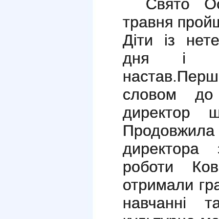
Свято Ос
травня пройш
Діти із нет
дня і о
настав.Пе
словом до 
директор ш
Продовжила
директора 
роботи Ко
отримали гра
навчанні т