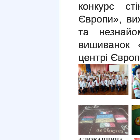
конкурс ст
Європи», ви
та незнайо
вишиванок 
центрі Європ