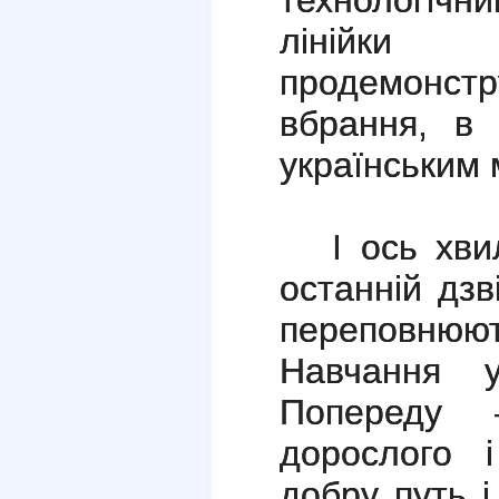
лінійк
продемонс
вбрання, в 
українським 
І ось хв
останній дзв
переповнюют
Навчання у
Попереду 
дорослого і
добру путь і