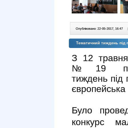
Опубліковано: 22-05-2017, 16:47
|
Тематичний тиждень під 
З 12 травн
№19 про
тиждень під
європейська 
Було провед
конкурс ма