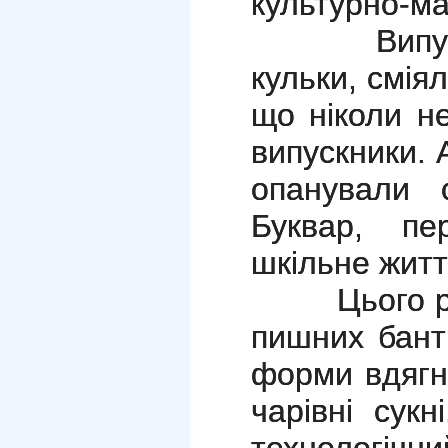
культурно-ма
Випускали
кульки, смія
що ніколи н
випускники.
опанували 
Буквар,
пе
шкільне житт
Цього року
пишних банті
форми вдягн
чарівні сук
технологіч