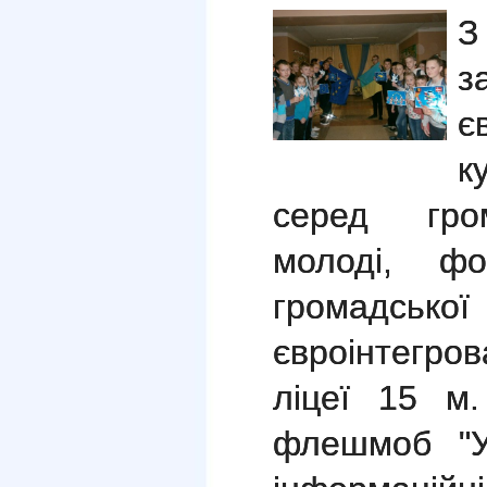
З
з
є
к
серед гром
молоді, фо
громадс
євроінтегров
ліцеї 15 м.
флешмоб "У