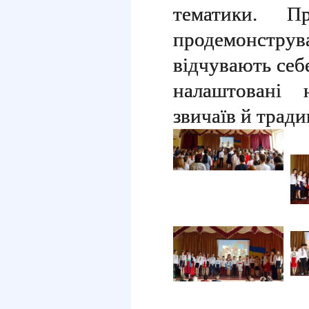
тематики. П
продемонстру
відчувають себ
налаштовані 
звичаїв й тради