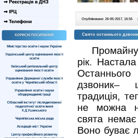
⇒ Реєстрація в ДНЗ
⇒ ІРЦ
Опубліковано: 26-05-2017, 16:55
|
⇒ Телефони
Свято останнього дзвон
КОРИСНІ ПОСИЛАННЯ
Міністерство освіти і науки України
Промайну
Український центр оцінювання якості
рік. Настал
освіти
Київський регіональний центр
Останнього
оцінювання якості освіти
Управління Державної служби якості
дзвоник– 
освіти у Чернігівській області
Управління освіти і науки
традиція, те
облдержадміністрації
Обласний інститут післядипломної
не можна н
педагогічної освіти імені
К.Д.Ушинського
свята немає
Чернігівська міська рада
Асоціація міст України
Воно буває л
Центр професійного розвитку