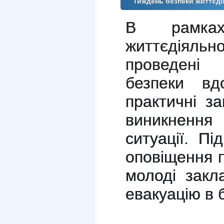
Тиждень безпеки життєді
В рамка
життєдіяль
проведені
безпеки в
практичні з
виникнен
ситуації.
Пі
оповіщення п
молоді закл
евакуацію в 