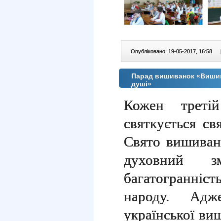
Опубліковано: 19-05-2017, 16:58
|
Парад вишиванок «Вишив
душі»
Кожен треті
святкується св
Свято вишиван
духовний з
багатогранніст
народу. Ад
української ви