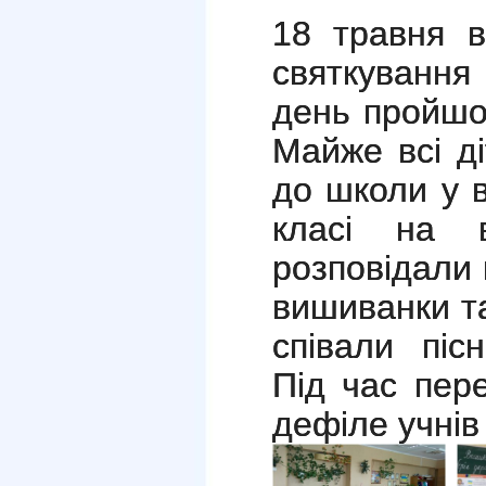
18 травня 
святкуванн
день пройшо
Майже всі д
до школи у 
класі на в
розповідали 
вишиванки та
співали піс
Під час пер
дефіле учнів