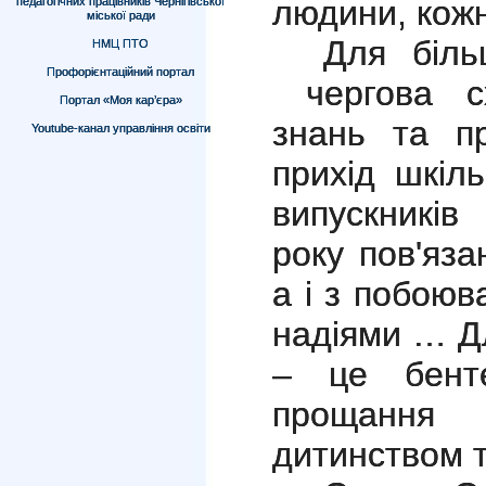
людини, кожн
педагогічних працівників Чернігівської
міської ради
Для біль
НМЦ ПТО
Профорієнтаційний портал
чергова с
Портал «Моя кар’єра»
знань
та пр
Youtube-канал управління освіти
прихід шкіль
випускників
року пов'яза
а і з побоюв
надіями … Дл
– це
бен
прощання
дитинством т