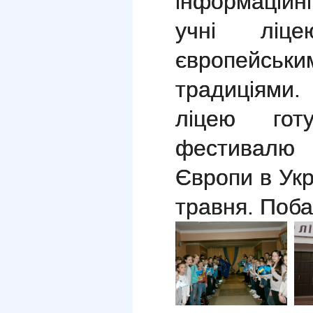
інформаційн
учні ліц
європейсь
традиціями.
ліцею гот
фестивалю
Європи в Укр
травня. Поба