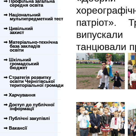
⇒ Профільна загальна
середня освіта
хореографі
⇒ Національний
мультипредметний тест
патріот». Т
⇒ Цивільний
випускали
захист
⇒ Матеріально-технічна
танцювали п
база закладів
освіти
⇒ Шкільний
громадський
бюджет
⇒ Стратегія розвитку
освіти Чернігівської
територіальної громади
⇒ Харчування
⇒ Доступ до публічної
інформації
⇒ Публічні закупівлі
⇒ Вакансії