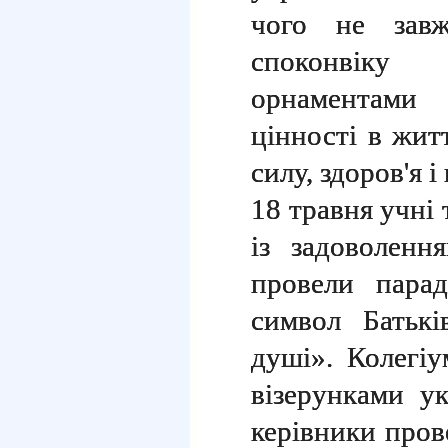
чого не зав
споконвіку 
орнаментами 
цінності в жит
силу, здоров'я 
18 травня учні 
із задоволенн
провели пара
символ Батькі
душі». Колегіу
візерунками ук
керівники пров