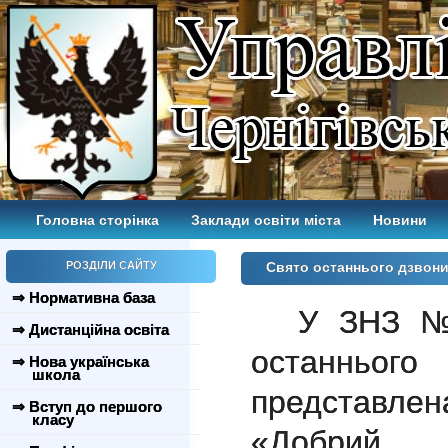
Головна сторінка
Заклади освіти міста
Новини
РОЗДІЛИ САЙТУ
Свято останнього дзвони
⇒ Нормативна база
У ЗНЗ №
⇒ Дистанційна освіта
останньо
⇒ Нова українська
школа
представлен
⇒ Вступ до першого
класу
«Добрий р