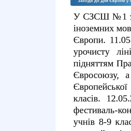
Заходи до Дня Європи 
У СЗСШ №1 з
іноземних мов
Європи. 11.0
урочисту лі
підняттям Пр
Євросоюзу, 
Європейсько
класів. 12.0
фестиваль-ко
учнів 8-9 кла