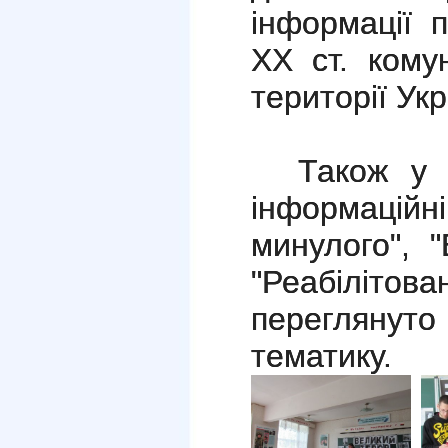
інформації 
XX ст. кому
території Укр
Також у 
інформацій
минулого", "
"Реабіліт
перегляну
тематику.