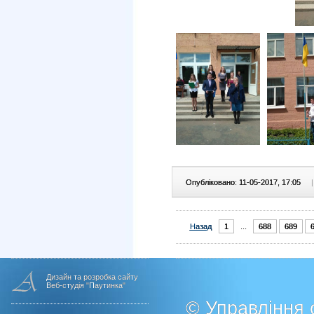
Опубліковано: 11-05-2017, 17:05
|
Назад
1
...
688
689
Дизайн та розробка сайту
Веб-студія "Паутинка"
© Управління о