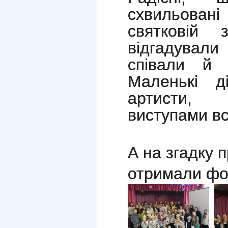
схвильова
святковій 
відгадували
співали й 
Маленькі д
артисти,
виступами всі
А на згадку 
отримали фо