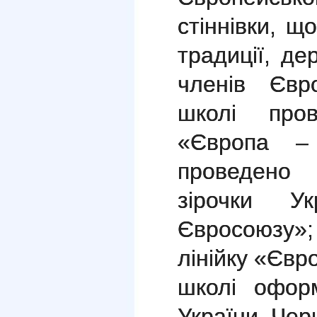
стіннівки, щ
традиції, де
членів Євр
школі пров
«Європа –
проведено
зірочки У
Євросоюзу»
лінійку «Євр
школі офор
України, Чер