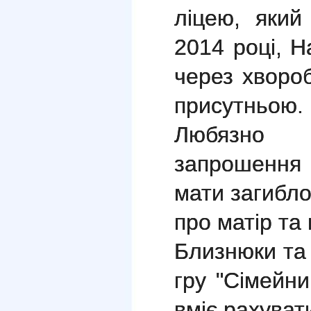
ліцею, який
2014 році, Н
через хворо
присутньою.
Любязно 
запрошення
мати загибло
про матір та 
Близнюки та 
гру "Сімейн
вміє рахуват