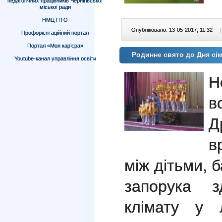
педагогічних працівників Чернігівської
міської ради
НМЦ ПТО
Опубліковано: 13-05-2017, 11:32
|
Профорієнтаційний портал
Портал «Моя кар’єра»
Родинне свято до Дня сім'
Youtube-канал управління освіти
Н
в
Д
в
між дітьми, 
запорука з
клімату у 