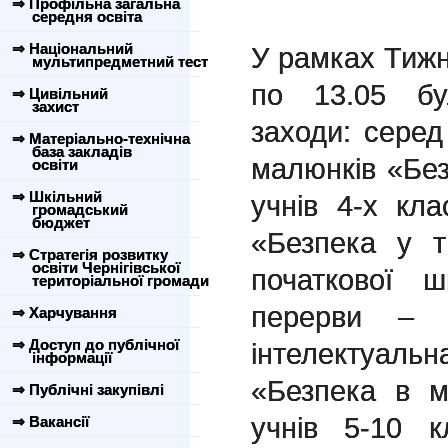
⇒ Профільна загальна
середня освіта
⇒ Національний
У рамках Тижн
мультипредметний тест
по 13.05 бу
⇒ Цивільний
захист
заходи: серед 
⇒ Матеріально-технічна
база закладів
малюнків «Без
освіти
⇒ Шкільний
учнів 4-х кла
громадський
бюджет
«Безпека у т
⇒ Стратегія розвитку
освіти Чернігівської
початкової ш
територіальної громади
перерви – п
⇒ Харчування
⇒ Доступ до публічної
інтелектуальн
інформації
«Безпека в м
⇒ Публічні закупівлі
учнів 5-10 к
⇒ Вакансії