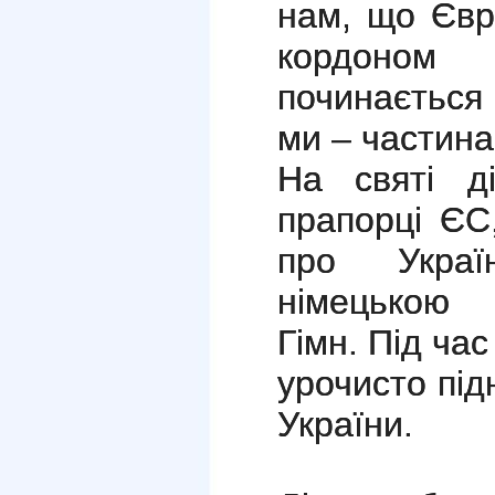
нам, що Євр
кордоно
починається 
ми – частина
На святі д
прапорці ЄС,
про Украї
німецькою 
Гімн. Під ча
урочисто пі
України.