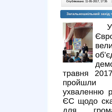
Опубліковано: 11-05-2017, 17:35
|
Загальношкільний захід
Євр
вел
об’
дем
травня 20
пройшли з
ухваленню р
ЄС щодо ска
для гром