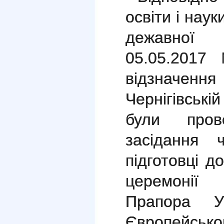
освіти і наук
дежавної 
05.05.2017
відзначе
Чернігівські
були пров
засідання 
підготовці д
церемонії 
Прапора У
Європейсько