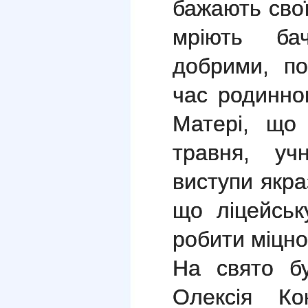
бажають свої
мріють ба
добрими, п
час родинног
Матері, що 
травня, уч
виступи якра
що ліцейськ
робити міцн
На свято б
Олексія Ко