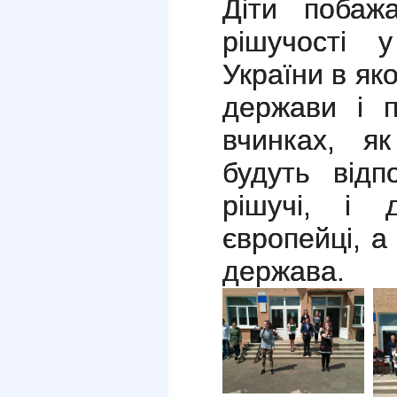
Діти побаж
рішучості 
України в як
держави і п
вчинках, як
будуть відп
рішучі, і
європейці, а
держава.