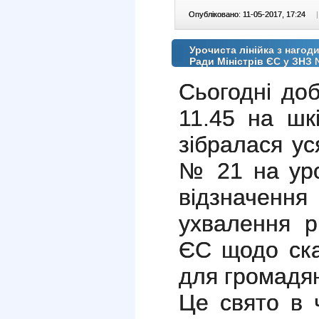
Опубліковано: 11-05-2017, 17:24
|
Урочиста лінійка з нагод
Ради Міністрів ЄС у ЗНЗ
Сьогодні до
11.45 на шк
зібралася у
№ 21 на уро
відзначен
ухвалення р
ЄС щодо ска
для громадян
Це свято в 