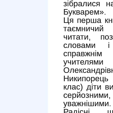
зібралися 
Букварем».
Ця перша кн
таємничий 
читати, по
словами і
справжнім
учителям
Олександр
Никипорець 
клас) діти в
серйозним
уважнішими.
Радісні, 