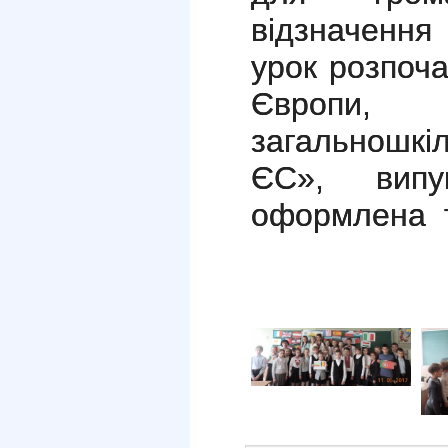
відзначенн
урок розпоча
Європи
загальношкі
ЄС», випущ
оформлена т