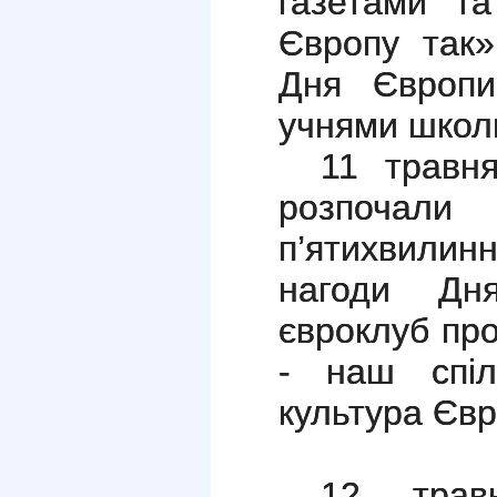
газетами т
Європу так
Дня Європи,
учнями школи
11 травня
розпоча
п’ятихвили
нагоди Дн
євроклуб пр
- наш спіль
культура Євр
12 трав