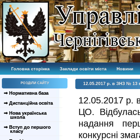
Головна сторінка
Заклади освіти міста
Новини
РОЗДІЛИ САЙТУ
12.05.2017 р. в ЗНЗ № 1
⇒ Нормативна база
12.05.2017 р.
⇒ Дистанційна освіта
ЦО. Відбулас
⇒ Нова українська
школа
надання пер
⇒ Вступ до першого
класу
конкурсні змаг