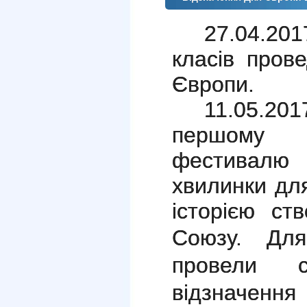
27.04.20
класів пров
Європи.
11.05.2
першому 
фестивалю 
хвилинки дл
історією ст
Союзу. Д
ля
провели с
відзначення