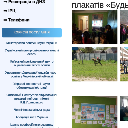
⇒ Реєстрація в ДНЗ
плакатів «Буд
⇒ ІРЦ
⇒ Телефони
КОРИСНІ ПОСИЛАННЯ
Міністерство освіти і науки України
Український центр оцінювання якості
освіти
Київський регіональний центр
оцінювання якості освіти
Управління Державної служби якості
освіти у Чернігівській області
Управління освіти і науки
облдержадміністрації
Обласний інститут післядипломної
педагогічної освіти імені
К.Д.Ушинського
Чернігівська міська рада
Асоціація міст України
Центр професійного розвитку