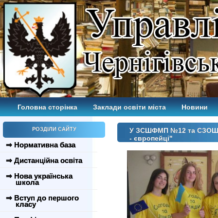
Головна сторінка
Заклади освіти міста
Новини
РОЗДІЛИ САЙТУ
У ЗСШФМП №12 та СЗОШ №1
- європейці"
⇒ Нормативна база
⇒ Дистанційна освіта
⇒ Нова українська
школа
⇒ Вступ до першого
класу