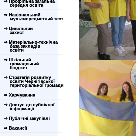
⇒ Профільна загальна
середня освіта
⇒ Національний
мультипредметний тест
⇒ Цивільний
захист
⇒ Матеріально-технічна
база закладів
освіти
⇒ Шкільний
громадський
бюджет
⇒ Стратегія розвитку
освіти Чернігівської
територіальної громади
⇒ Харчування
⇒ Доступ до публічної
інформації
⇒ Публічні закупівлі
⇒ Вакансії