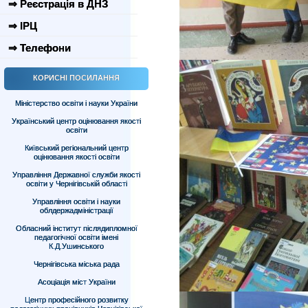
⇒ Реєстрація в ДНЗ
⇒ ІРЦ
⇒ Телефони
КОРИСНІ ПОСИЛАННЯ
Міністерство освіти і науки України
Український центр оцінювання якості
освіти
Київський регіональний центр
оцінювання якості освіти
Управління Державної служби якості
освіти у Чернігівській області
Управління освіти і науки
облдержадміністрації
Обласний інститут післядипломної
педагогічної освіти імені
К.Д.Ушинського
Чернігівська міська рада
Асоціація міст України
Центр професійного розвитку