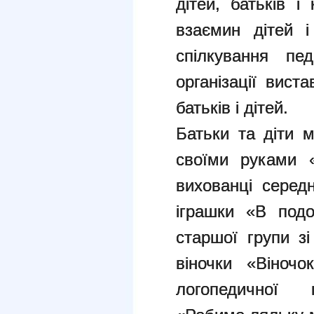
дітей, батьків і
взаємин дітей і
спілкування пе
організації вист
батьків і дітей.
Батьки та діти 
своїми руками 
вихованці серед
іграшки «В подо
старшої групи з
віночки «Віночо
логопедичної г