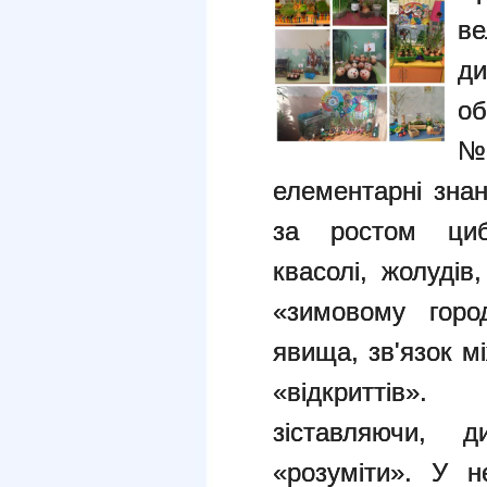
ве
ди
об
№
елементарні знан
за ростом циб
квасолі, жолудів
«зимовому город
явища, зв'язок 
«відкриттів».
зіставляючи, 
«розуміти». У н