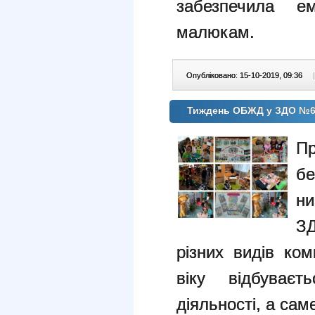
забезпечила ем
малюкам.
Опубліковано: 15-10-2019, 09:36
|
Тиждень ОБЖД у ЗДО №
П
бе
ни
З
різних видів ко
віку відбуває
діяльності, а сам