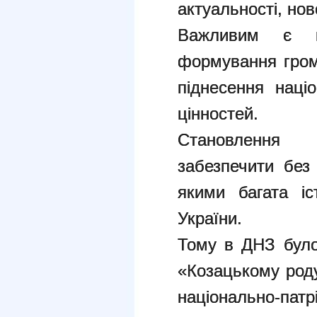
актуальності, нов
Важливим є ц
формування гром
піднесення наці
цінностей.
Становлення
забезпечити без 
якими багата іс
України.
Тому в ДНЗ було
«Козацькому род
національно-п