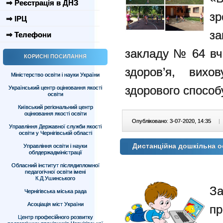
⇒ Реєстрація в ДНЗ
зр
⇒ ІРЦ
за
⇒ Телефони
закладу № 64 вч
КОРИСНІ ПОСИЛАННЯ
здоров’я, вих
Міністерство освіти і науки України
здорового способ
Український центр оцінювання якості
освіти
Київський регіональний центр
оцінювання якості освіти
Опубліковано: 3-07-2020, 14:35
|
Управління Державної служби якості
освіти у Чернігівській області
Дистанційна дошкільна о
Управління освіти і науки
облдержадміністрації
Обласний інститут післядипломної
педагогічної освіти імені
К.Д.Ушинського
За
Чернігівська міська рада
Асоціація міст України
пр
Центр професійного розвитку