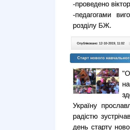
-проведено вікто
-педагогами виг
розділу БЖ.
Опубліковано: 12-10-2019, 11:02
|
Старт нового навчальног
"
на
зд
Україну просла
радістю зустріча
день старту ново