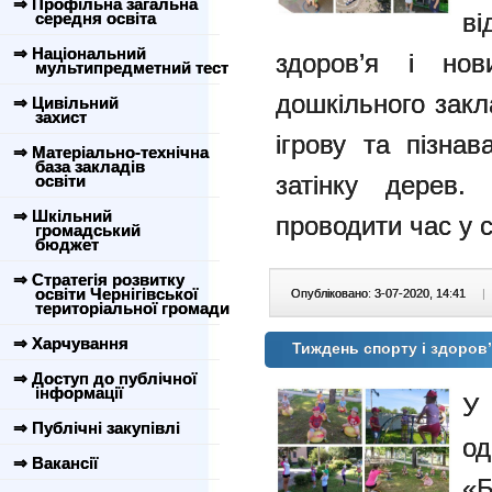
⇒ Профільна загальна
в
середня освіта
⇒ Національний
здоров’я і нов
мультипредметний тест
дошкільного закл
⇒ Цивільний
захист
ігрову та пізнав
⇒ Матеріально-технічна
база закладів
затінку дерев.
освіти
⇒ Шкільний
проводити час у с
громадський
бюджет
⇒ Стратегія розвитку
освіти Чернігівської
Опубліковано: 3-07-2020, 14:41
|
територіальної громади
⇒ Харчування
Тиждень спорту і здоров
⇒ Доступ до публічної
інформації
У 
⇒ Публічні закупівлі
од
⇒ Вакансії
«