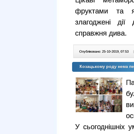
фруктами та я
злагоджені дії
справжня дива.
Опубліковано: 25-10-2019, 07:53
|
Козацькому роду нема п
Па
б
в
ос
У сьогоднішніх 