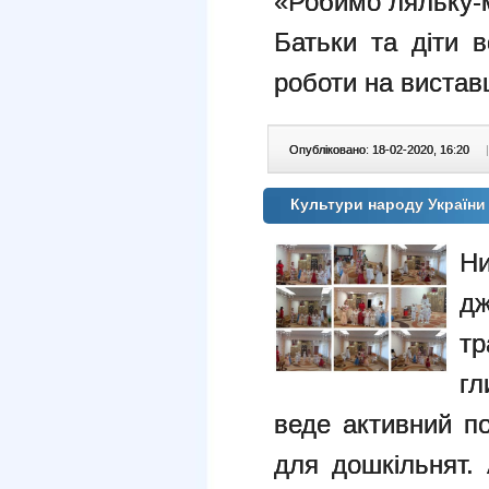
«Робимо ляльку-
Батьки та діти 
роботи на вистав
Опубліковано: 18-02-2020, 16:20
|
Культури народу Україн
Ни
д
тр
гл
веде активний п
для дошкільнят.