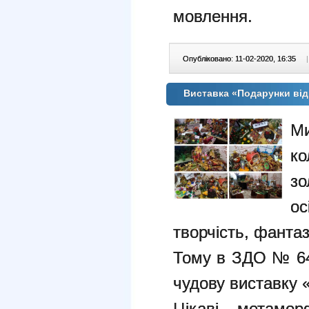
мовлення.
Опубліковано: 11-02-2020, 16:35
|
Виставка «Подарунки ві
М
ко
зо
о
творчість, фантаз
Тому в ЗДО № 64 
чудову виставку 
Цікаві метамор