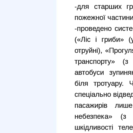
-для старших гр
пожежної частини
-проведено сист
(«Ліс і гриби» (
отруйні), «Прогу
транспорту» (з
автобуси зупиня
біля тротуару. 
спеціально відве
пасажирів лише
небезпека» (з
шкідливості тел