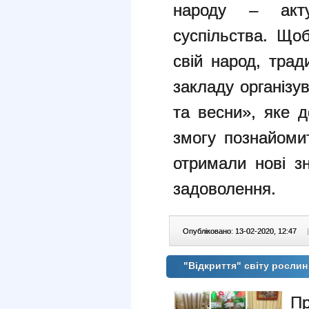
народу – акту
суспільства. Що
свій народ, трад
закладу організу
та весни», яке д
змогу познайомит
отримали нові зн
задоволення.
Опубліковано: 13-02-2020, 12:47
|
"Відкриття" світу росли
П