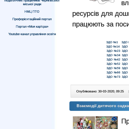
педагогічних працівників Чернігівської
вл
міської ради
ресурсів для дошк
НМЦ ПТО
Профорієнтаційний портал
працюють за пос
Портал «Моя кар’єра»
Youtube-канал управління освіти
ЗДО №1
ЗДО
ЗДО №14
ЗДО
ЗДО №23
ЗДО
ЗДО №34
ЗДО
ЗДО №42
ЗДО
ЗДО №52
ЗДО
ЗДО №59
ЗДО
ЗДО №66
ЗДО
ЗДО №73
ЗДО
Опубліковано: 30-03-2020, 09:25
|
Взаємодії дитячого садка
Пр