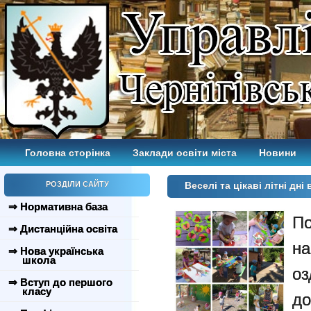
Головна сторінка
Заклади освіти міста
Новини
РОЗДІЛИ САЙТУ
Веселі та цікаві літні дні
⇒ Нормативна база
П
⇒ Дистанційна освіта
н
⇒ Нова українська
школа
оз
⇒ Вступ до першого
класу
до