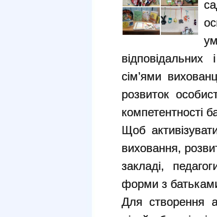
са
ос
у
відповідальних 
сім’ями вихованц
розвиток особис
компетентності ба
Щоб активізувати
виховання, розви
закладі, педагог
форми з батькам
Для створення а