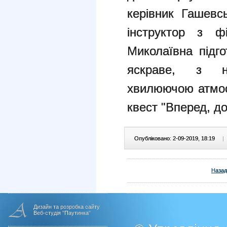
керівник Гашевс
інструктор з фі
Миколаївна підг
яскраве, з н
хвилюючою атмос
квест "Вперед, до
Опубліковано: 2-09-2019, 18:19
|
Назад
Дизайн та розробка сайту
Веб-студія "Паутинка"