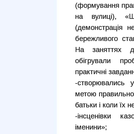
(формування прав
на вулиці), «
(демонстрація н
бережливого ста
На заняттях до
обігрували про
практичні завдан
-створювались 
метою правильної
батьки і коли їх н
-інсценівки ка
іменини»;