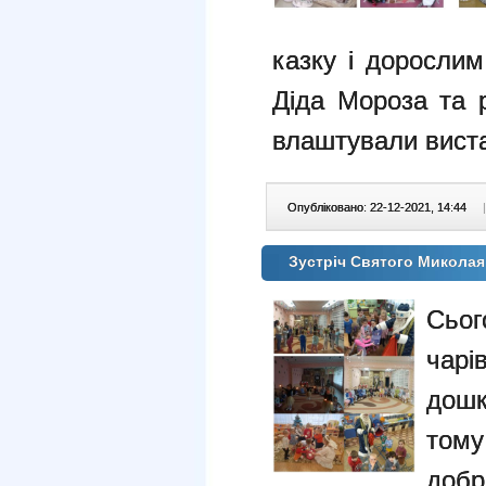
казку і дорослим
Діда Мороза та 
влаштували виста
Опубліковано: 22-12-2021, 14:44
|
Зустріч Святого Миколая
Сьо
чарі
дошк
тому
добрі