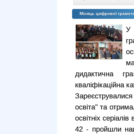
Місяць цифрової грамотн
У
гр
о
м
дидактична гр
кваліфікаційна ка
Зареєструвалися
освіта" та отрим
освітніх серіалів 
42 - пройшли нац