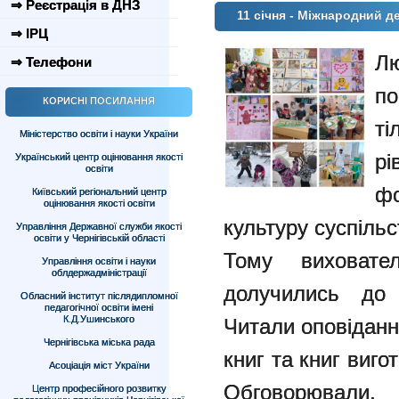
⇒ Реєстрація в ДНЗ
11 січня - Міжнародний д
⇒ ІРЦ
Лю
⇒ Телефони
по
КОРИСНІ ПОСИЛАННЯ
т
Міністерство освіти і науки України
р
Український центр оцінювання якості
освіти
фо
Київський регіональний центр
оцінювання якості освіти
культуру суспільс
Управління Державної служби якості
освіти у Чернігівській області
Тому виховате
Управління освіти і науки
облдержадміністрації
долучились до 
Обласний інститут післядипломної
педагогічної освіти імені
К.Д.Ушинського
Читали оповіданн
Чернігівська міська рада
книг та книг виг
Асоціація міст України
Обговорювали,
Центр професійного розвитку