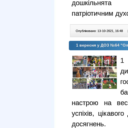
дошкільнята 
патріотичним дух
Опубліковано: 13-10-2021, 16:48
|
1 вересня у ДОЗ №64 "Ол
1
ди
го
б
настрою на вес
успіхів, цікавог
досягнень.