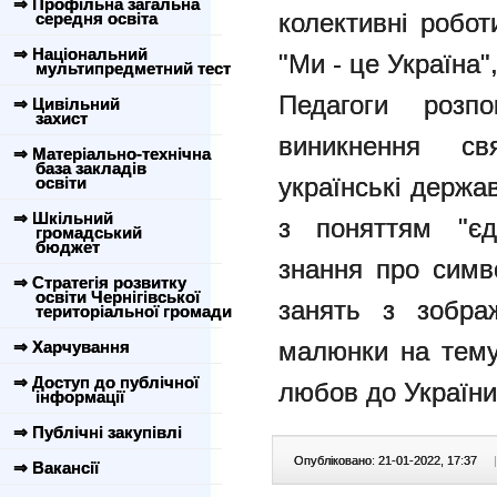
⇒ Профільна загальна
колективні робот
середня освіта
⇒ Національний
"Ми - це Україна"
мультипредметний тест
Педагоги розп
⇒ Цивільний
захист
виникнення св
⇒ Матеріально-технічна
база закладів
українські держа
освіти
⇒ Шкільний
з поняттям "єди
громадський
бюджет
знання про симв
⇒ Стратегія розвитку
освіти Чернігівської
занять з зображ
територіальної громади
малюнки на тему
⇒ Харчування
⇒ Доступ до публічної
любов до України
інформації
⇒ Публічні закупівлі
Опубліковано: 21-01-2022, 17:37
|
⇒ Вакансії