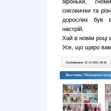
зіроньки, гном
сніговички та різн
дорослих був в
настрій.
Хай в новім році
Усе, що щиро ва
Опубліковано: 31-12-2021, 09:39
|
Виставка "Новорічні віз