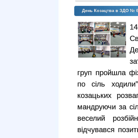
День Козацтва в ЗДО № 
14
Св
Де
за
груп пройшла фіз
по сіль ходили
козацьких розва
мандруючи за сіл
веселий розбій
відчувався позит