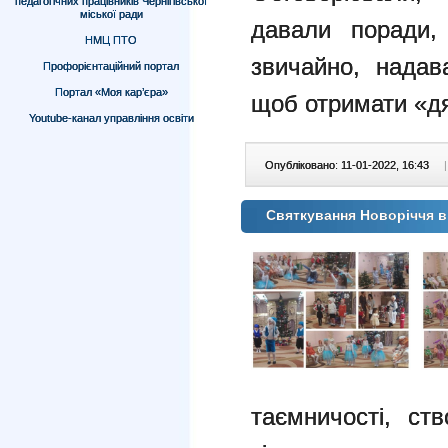
педагогічних працівників Чернігівської
міської ради
давали поради,
НМЦ ПТО
звичайно, надав
Профорієнтаційний портал
Портал «Моя кар’єра»
щоб отримати «д
Youtube-канал управління освіти
Опубліковано: 11-01-2022, 16:43
|
Святкування Новоріччя 
таємничості, ст