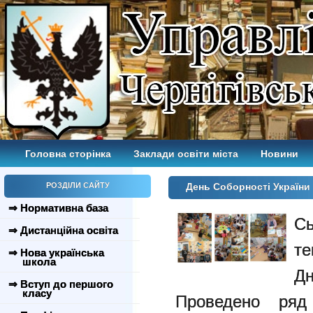
Головна сторінка
Заклади освіти міста
Новини
РОЗДІЛИ САЙТУ
День Соборності України
⇒ Нормативна база
С
⇒ Дистанційна освіта
те
⇒ Нова українська
школа
Д
⇒ Вступ до першого
класу
Проведено ряд 