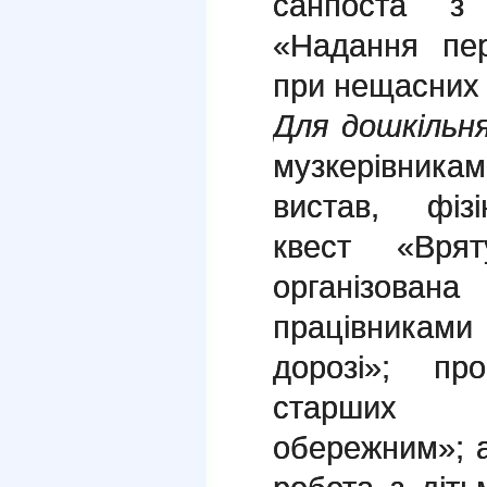
санпоста з 
«Надання пе
при нещасних 
Для дошкільн
музкерівник
вистав, фіз
квест «Врят
організован
працівникам
дорозі»; пр
старших д
обережним»; а