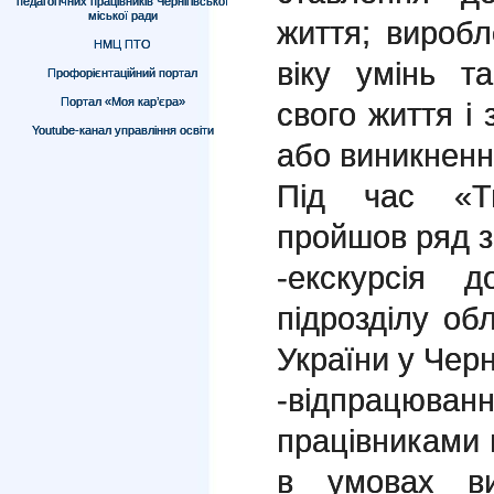
педагогічних працівників Чернігівської
міської ради
життя; виробл
НМЦ ПТО
віку умінь т
Профорієнтаційний портал
Портал «Моя кар’єра»
свого життя і 
Youtube-канал управління освіти
або виникненн
Під час «Т
пройшов ряд з
-екскурсія д
підрозділу о
України у Черні
-відпрацю
працівниками 
в умовах ви