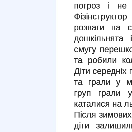
погроз і не
Фізінструкто
розваги на с
дошкільнята 
смугу перешк
та робили кол
Діти середніх 
та грали у м
груп грали 
каталися на л
Після зимових 
діти залиши