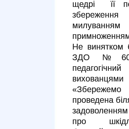
щедрі її по
збереження
милування
примноженням
Не винятком 
ЗДО №60. 
педагогічн
вихованцям
«Збережемо
проведена біля
задоволенням
про шкідли