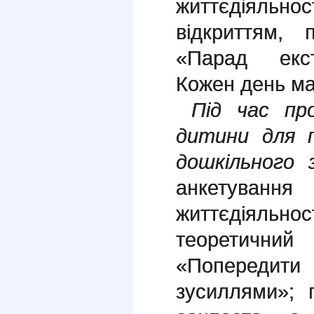
життєдіяльнос
відкриттям, 
«Парад екст
Кожен день ма
Під час пр
дитини для п
дошкільного 
анкетуван
життєдіяльност
теоретичний
«Попередити
зусиллями»; 