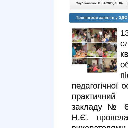
Опубліковано: 11-01-2019, 18:04
|
Тренінгове заняття у ЗД
с
к
о
п
педагогічної о
практичний 
закладу № 6
Н.Є. провела
вихователя