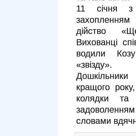
11 січня з
захопленням
дійство «Ще
Вихованці спі
водили Коз
«звізду».
Дошкільник
кращого року,
колядки та
задоволенням
словами вдячн