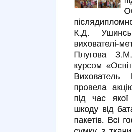
О
післядипломної
К.Д. Ушинсь
вихователі-
Плугова З.М
курсом «Освіт
Вихователь 
провела акці
під час якої
шкоду від бат
пакетів. Всі г
сумку з ткан