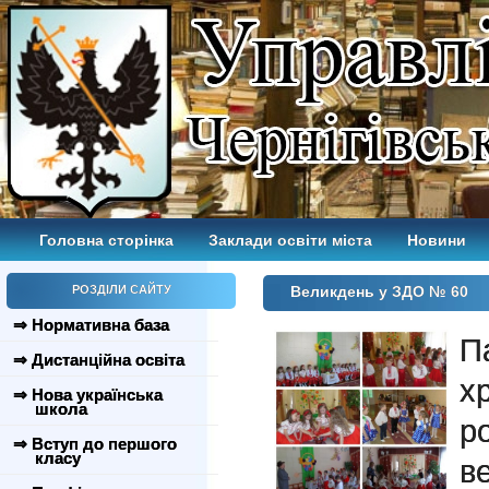
Головна сторінка
Заклади освіти міста
Новини
РОЗДІЛИ САЙТУ
Великдень у ЗДО № 60
⇒ Нормативна база
П
⇒ Дистанційна освіта
х
⇒ Нова українська
школа
р
⇒ Вступ до першого
класу
в