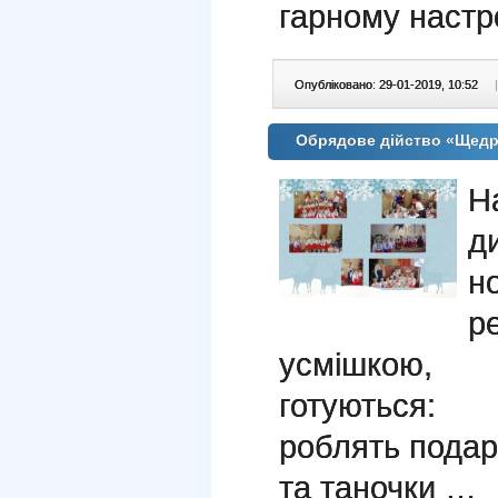
гарному настро
Опубліковано: 29-01-2019, 10:52
|
Обрядове дійство «Щедр
Н
д
н
р
усмішкою, 
готуються: 
роблять подару
та таночки …