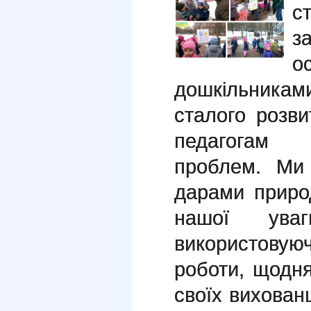
с
з
о
дошкільника
сталого розв
педагогам
проблем. Ми
дарами приро
нашої ува
використовую
роботи, щодн
своїх вихованц