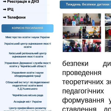
⇒ Реєстрація в ДНЗ
Тиждень безпеки дитини
⇒ ІРЦ
⇒ Телефони
КОРИСНІ ПОСИЛАННЯ
Міністерство освіти і науки України
Український центр оцінювання якості
освіти
Київський регіональний центр
оцінювання якості освіти
безпеки д
Управління Державної служби якості
освіти у Чернігівській області
проведення
Управління освіти і науки
облдержадміністрації
теоретичних з
Обласний інститут післядипломної
педагогічної освіти імені
педагогічн
К.Д.Ушинського
Чернігівська міська рада
формування у
Асоціація міст України
ставлення д
Центр професійного розвитку