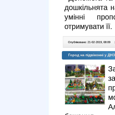
дошкільнята н
умінні про
отримувати її.
Опубліковано: 21-02-2019, 08:09
|
Город на підвіконні у ДН
З
з
п
м
А