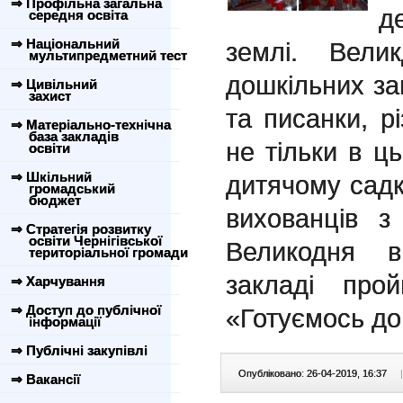
⇒ Профільна загальна
де
середня освіта
⇒ Національний
землі. Вели
мультипредметний тест
дошкільних за
⇒ Цивільний
захист
та писанки, рі
⇒ Матеріально-технічна
база закладів
не тільки в ц
освіти
⇒ Шкільний
дитячому сад
громадський
бюджет
вихованців з
⇒ Стратегія розвитку
освіти Чернігівської
Великодня 
територіальної громади
закладі про
⇒ Харчування
⇒ Доступ до публічної
«Готуємось до
інформації
⇒ Публічні закупівлі
Опубліковано: 26-04-2019, 16:37
|
⇒ Вакансії