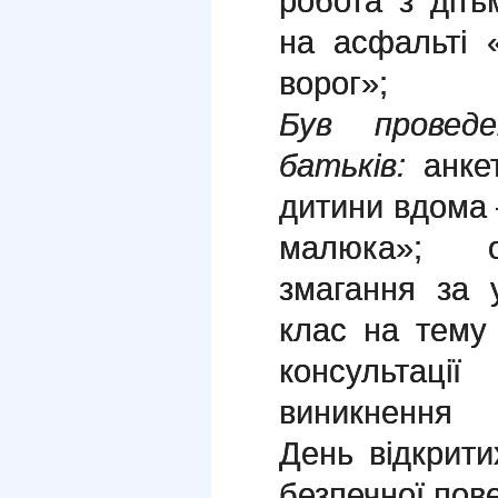
робота з діт
на асфальті 
ворог»;
Був провед
батьків:
анке
дитини вдома 
малюка»; ор
змагання за 
клас на тему
консультаці
виникнення 
День відкрит
безпечної пове