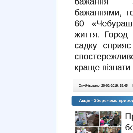
бажання з
бажаннями, т
60 «Чебураш
життя. Город 
садку сприяє
спостережливос
краще пізнати
Опубліковано: 20-02-2019, 15:45
|
Акція «Збережемо приро
П
б