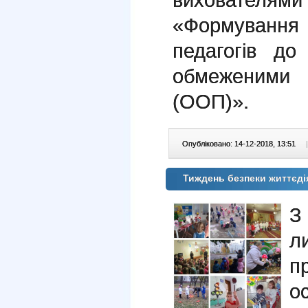
«Формування 
педагогів до
обмеженими
(ООП)».
Опубліковано: 14-12-2018, 13:51
|
Тиждень безпеки життєді
З
л
п