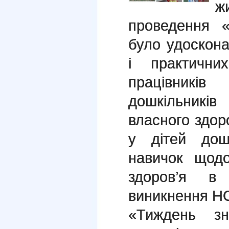
ж
проведення 
було удоскон
і практични
працівникі
дошкільників
власного здор
у дітей дош
навичок щодо
здоров’я в
виникнення Н
«Тиждень з