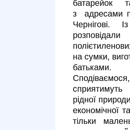
батарейок т
з адресами пу
Чернігові. 
розповіда
полієтиленових
на сумки, виго
батьками.
Сподіваємо
сприятимуть
рідної природ
економічної т
тільки мале