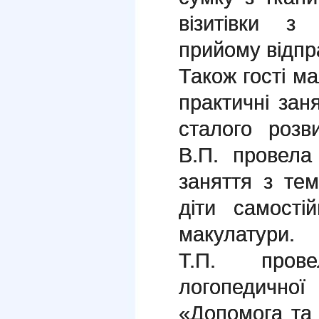
візитівки з
прийому відпр
Також гості м
практичні зан
сталого розв
В.П. провела
заняття з тем
діти самості
макулатури.
Т.П. пров
логопедичної
«Допомога та 