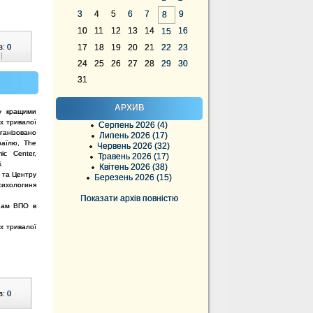
3
4
5
6
7
9
8
10
11
12
13
14
16
15
в:
0
17
18
19
20
21
22
23
|
24
25
26
27
28
29
30
31
АРХИВ
у кращими
ах тривалої
Серпень 2026 (4)
рганізовано
Липень 2026 (17)
зраїлю, The
Червень 2026 (32)
ic Center,
Травень 2026 (17)
.
Квітень 2026 (38)
і та Центру
Березень 2026 (15)
сихологиня
Показати архів повністю
инам ВПО в
ах тривалої
в:
0