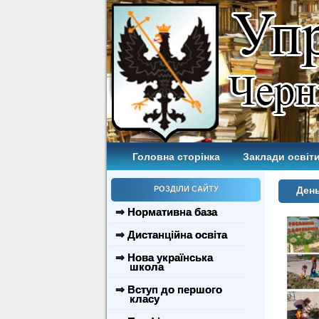
Головна сторінка
Заклади освіти
РОЗДІЛИ САЙТУ
Ден
⇒ Нормативна база
⇒ Дистанційна освіта
⇒ Нова українська
школа
⇒ Вступ до першого
класу