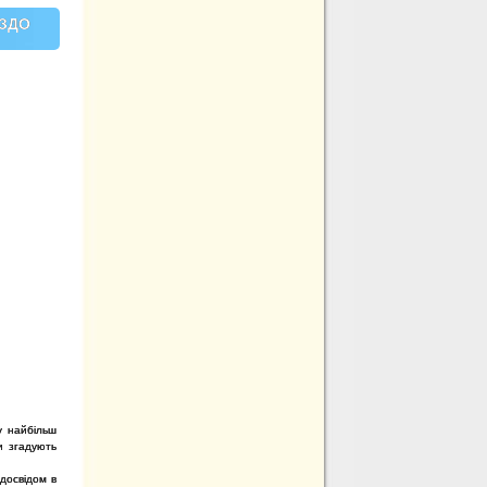
 ЗДО
у найбільш
и згадують
 досвідом в