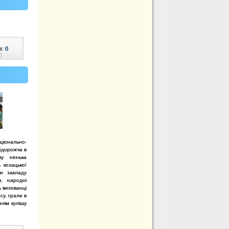
в:
0
|
аціонально-
йдорожча в
ву ненька
 козацької
и закладу
, народні
ь вихованці
су, грали в
нням кулішу