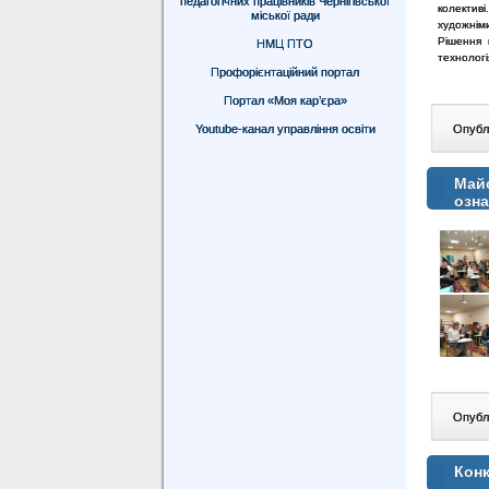
педагогічних працівників Чернігівської
колектив
міської ради
художнім
Рішення 
НМЦ ПТО
технологі
Профорієнтаційний портал
Портал «Моя кар’єра»
Youtube-канал управління освіти
Опублі
Майс
озна
Опублі
Конк