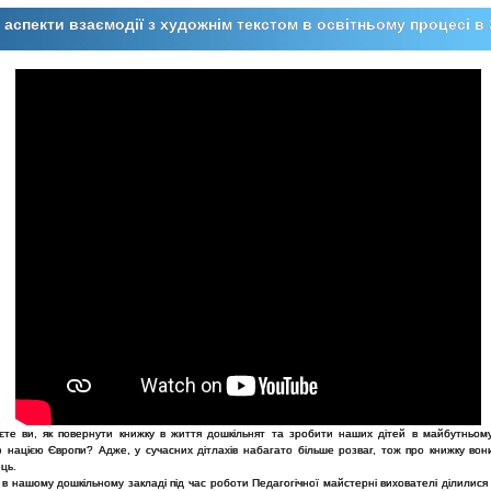
 аспекти взаємодії з художнім текстом в освітньому процесі в
єте ви, як повернути книжку в життя дошкільнят та зробити наших дітей в майбутньом
 нацією Європи? Адже, у сучасних дітлахів набагато більше розваг, тож про книжку вон
ць.
в нашому дошкільному закладі під час роботи Педагогічної майстерні вихователі ділилися