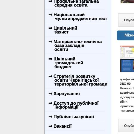
⇒ Профільна загальна
середня освіта
⇒ Національний
мультипредметний тест
Опублі
⇒ Цивільний
захист
Міжн
⇒ Матеріально-технічна
база закладів
освіти
⇒ Шкільний
громадський
бюджет
⇒ Стратегія розвитку
освіти Чернігівської
професій
територіальної громади
ЗДО 60.
Ніщенко 
⇒ Харчування
дошкільно
-досвід т
війни;
⇒ Доступ до публічної
інформації
-практичн
-як навча
⇒ Публічні закупівлі
⇒ Вакансії
Опублі