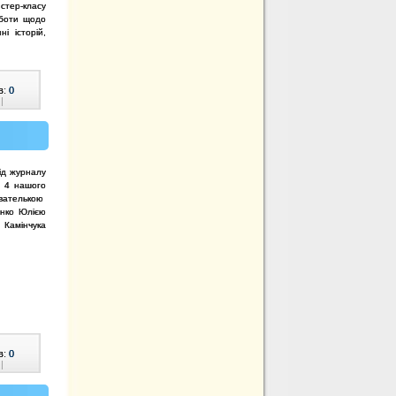
тер-класу
оботи щодо
і історій,
в:
0
|
ід журналу
№ 4 нашого
ователькою
енко Юлією
. Камінчука
в:
0
|