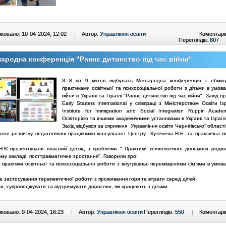
ковано: 10-04-2024, 12:02
|
Автор:
Управління освіти
Коментарі
Переглядів:
807
ародна конференція "Раннє дитинство під час війни"
З 8 по 9 квітня відбулась Міжнародна конференція з обмін
практиками освітньої та психосоціальної роботи з дітьми в умов
війни в Україні та Ізраїлі "Раннє дитинство під час війни". Захід о
Early Starters International у співпраці з Міністерством Освіти І
Institute for Immigration and Social Integration Ruppin Academ
Освіторією та іншими академічними установами в Україні та Ізраїлі
Захід відбувся за сприяння Управління освіти Чернігівської област
ного розвитку педагогічних працівників консультант Центру Кутенева Н.Б. та практична п
Н.Є презентували власний досвід з проблеми " Практики психологічної допомоги род
му закладі: посттравматичне зростання". Говорили про:
а практики освітньої та психосоціальної роботи з внутрішньо переміщеними сім’ями в умов
е застосування терапевтичної роботи з проживання горя та втрати серед дітей;
ти, супроводжувати та підтримувати дорослих, які працюють з дітьми.
ковано: 9-04-2024, 16:23
|
Автор:
Управління освіти
Переглядів:
550
|
Коментарі