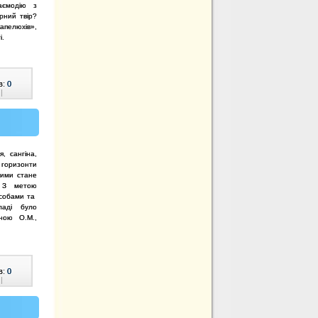
заємодію з
рний твір?
апелюхів»,
і.
в:
0
|
, сангіна,
горизонти
ними стане
я. З метою
асобами та
ладі було
ною О.М.,
в:
0
|