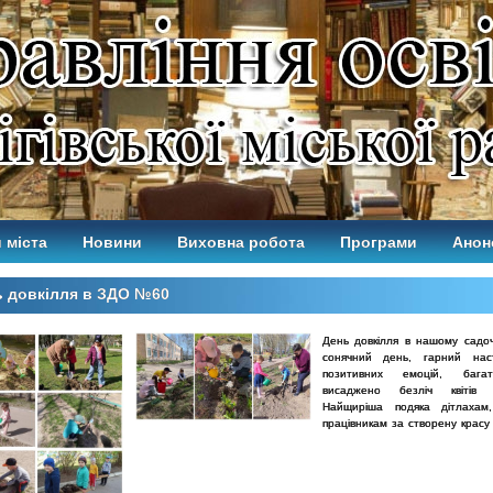
 міста
Новини
Виховна робота
Програми
Анон
ь довкілля в ЗДО №60
День довкілля в нашому садоч
сонячний день,
гарний нас
позитивних емоцій, бага
висаджено безліч квіті
Найщиріша подяка дітлахам,
працівникам за створену крас