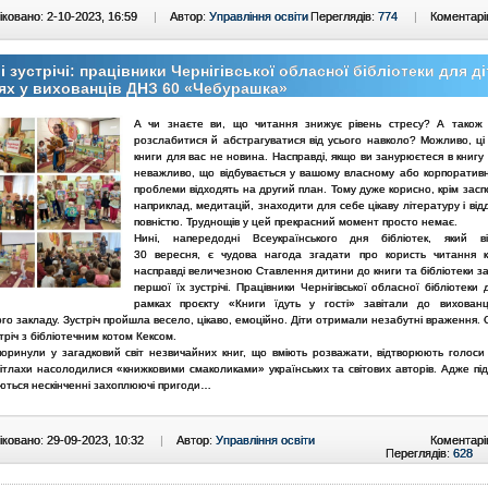
ковано: 2-10-2023, 16:59
|
Автор:
Управління освіти
Переглядів:
774
|
Коментарі
і зустрічі: працівники Чернігівської обласної бібліотеки для ді
ях у вихованців ДНЗ 60 «Чебурашка»
А чи знаєте ви, що читання знижує рівень стресу? А також
розслабитися й абстрагуватися від усього навколо? Можливо, ці
книги для вас не новина. Насправді, якщо ви занурюєтеся в книгу
неважливо, що відбувається у вашому власному або корпоративн
проблеми відходять на другий план. Тому дуже корисно, крім заспо
наприклад, медитацій, знаходити для себе цікаву літературу і від
повністю. Труднощів у цей прекрасний момент просто немає.
Нині, напередодні Всеукраїнського дня бібліотек, який ві
30 вересня, є чудова нагода згадати про користь читання к
насправді величезною Ставлення дитини до книги та бібліотеки з
першої їх зустрічі. Працівники Чернігівської обласної бібліотеки 
рамках проєкту «Книги їдуть у гості» завітали до вихован
го закладу. Зустріч пройшла весело, цікаво, емоційно. Діти отримали незабутні враження
тріч з бібліотечним котом Кексом.
оринули у загадковий світ незвичайних книг, що вміють розважати, відтворюють голоси
ітлахи насолодилися «книжковими смаколиками» українських та світових авторів. Адже під
аються нескінченні захоплюючі пригоди…
ковано: 29-09-2023, 10:32
|
Автор:
Управління освіти
Коментарі
Переглядів:
628