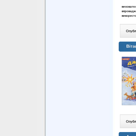
виховате
впровадж
використо
Опублі
Віт
Опублі