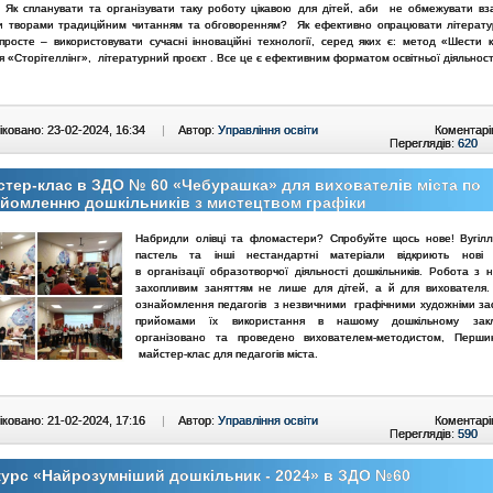
і. Як спланувати та організувати таку роботу цікавою для дітей, аби не обмежувати в
и творами традиційним читанням та обговоренням? Як ефективно опрацювати літерату
просте – використовувати сучасні інноваційні технології, серед яких є: метод «Шести к
я «Сторітеллінг», літературний проєкт . Все це є ефективним форматом освітньої діяльност
ковано: 23-02-2024, 16:34
|
Автор:
Управління освіти
Коментарі
Переглядів:
620
тер-клас в ЗДО № 60 «Чебурашка» для вихователів міста по
йомленню дошкільників з мистецтвом графіки
Набридли олівці та фломастери? Спробуйте щось нове! Вугілля
пастель та інші нестандартні матеріали відкриють нові 
в організації образотворчої діяльності дошкільників. Робота з 
захопливим заняттям не лише для дітей, а й для виховател
ознайомлення педагогів з незвичними графічними художніми з
прийомами їх використання в нашому дошкільному зак
організовано та проведено вихователем-методистом, Перши
майстер-клас для педагогів міста.
ковано: 21-02-2024, 17:16
|
Автор:
Управління освіти
Коментарі
Переглядів:
590
урс «Найрозумніший дошкільник - 2024» в ЗДО №60