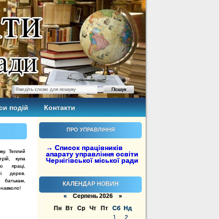
си подій
Контакти
ПРО УПРАВЛІННЯ
→ Список працівників
ку. Теплий
апарату управління освіти
трій, купа
Чернігівської міської ради
то праці,
в
і дерев.
 батькам,
КАЛЕНДАР НОВИН
у
навколо!
«
Серпень 2026 »
Пн
Вт
Ср
Чт
Пт
Сб
Нд
1
2