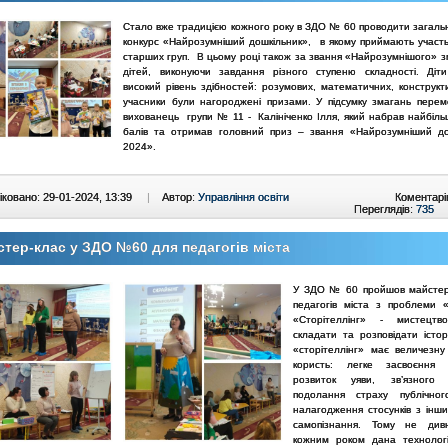
Стало вже традицією кожного року в ЗДО № 60 проводити загаль
конкурс «Найрозумніший дошкільник», в якому приймають участь
старших груп. В цьому році також за звання «Найрозумнішого» з
дітей, виконуючи завдання різного ступеню складності. Діт
високий рівень здібностей: розумових, математичних, конструкт
учасники були нагороджені призами. У підсумку змагань перем
вихованець групи № 11 - Калініченко Ілля, який набрав найбільш
балів та отримав головний приз – звання «Найрозумніший до
2024».
ковано: 29-01-2024, 13:39
|
Автор:
Управління освіти
Коментарі
Переглядів:
735
тер-клас у ЗДО №60 для педагогів міста
У ЗДО № 60 пройшов майстер
педагогів міста з проблеми «
«Сторітеллінг» - мистецтв
складати та розповідати істо
«сторітеллінг» має величезну
користь: легке засвоєння м
розвиток уяви, зв’язного 
подолання страху публічног
налагодження стосунків з інши
самопізнання. Тому не ди
кожним роком дана технолог