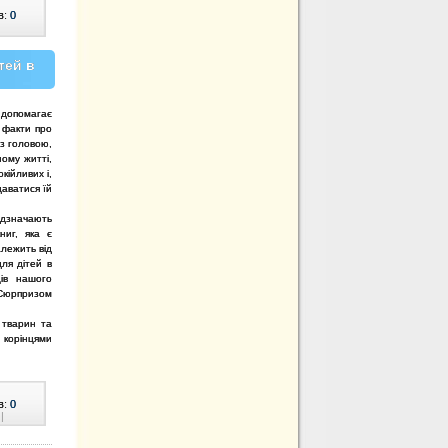
в:
0
тей в
 допомагає
 факти про
 з головою,
ому житті,
кійливих і,
даватися їй
дзначають
ниг, яка є
алежить від
для дітей в
ців нашого
. Сюрпризом
 тварин та
 корінцями
в:
0
|