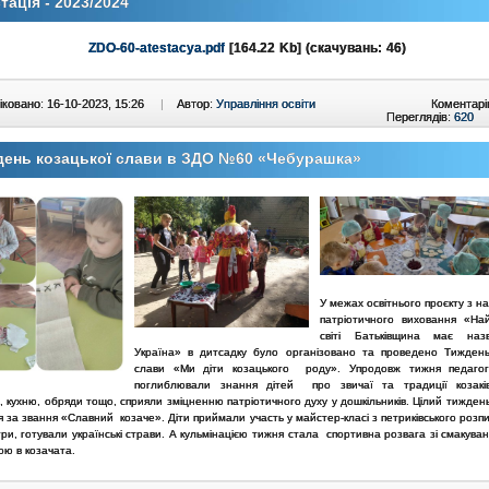
тація - 2023/2024
ZDO-60-atestacya.pdf
[164.22 Kb] (cкачувань: 46)
ковано: 16-10-2023, 15:26
|
Автор:
Управління освіти
Коментарі
Переглядів:
620
день козацької слави в ЗДО №60 «Чебурашка»
У межах освітнього проєкту з н
патріотичного виховання «На
світі Батьківщина має наз
Україна» в дитсадку було організовано та проведено Тиждень
слави «Ми діти козацького роду». Упродовж тижня педагог
поглиблювали знання дітей про звичаї та традиції козаків
 кухню, обряди тощо, сприяли зміцненню патріотичного духу у дошкільників. Цілий тижден
 за звання «Славний козаче». Діти приймали участь у майстер-класі з петриківського розпи
гри, готували українські страви. А кульмінацією тижня стала спортивна розвага зі смакува
ою в козачата.