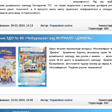
популярності. Під час майс
лька дошкільного закладу Гончаренко Т.П. не тільки поділилася з колегами досвідом р
ення даної технології, а й присутні мали змогу практично повправлятися в складанн
вуючи різні види «сторітеллінгу».
ковано: 26-01-2024, 14:13
|
Автор:
Управління освіти
Коментарі
Переглядів:
684
ання ЗДО № 60 «Чебурашка» від ЖУРНАЛУ «ДЖМІЛЬ»
Щиро вітаємо переможців конкурсу «Книжковірш» в
"Джміль": Кравченко Карину, вихованку групи 
дошкільного закладу, яка разом з мамою – вих
групи №10 цього ж дошкільного закладу, Кравч
Валеріївною, виготовили чудову книжку до вірша А
«Батьківщина». Радіємо разом, пишаємося!
ковано: 15-01-2024, 16:56
|
Автор:
Управління освіти
Коментарі
Переглядів:
642