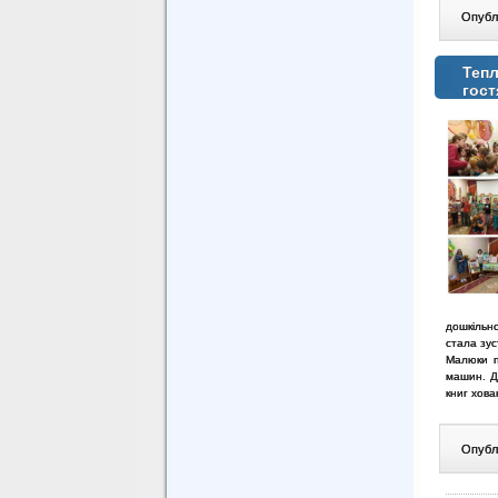
Опублі
Тепл
гост
дошкільно
стала зус
Малюки п
машин. Д
книг хов
Опублі