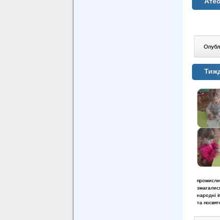
Атес
Опублі
Тиж
промисли,
змагалися
народні і
та посвят