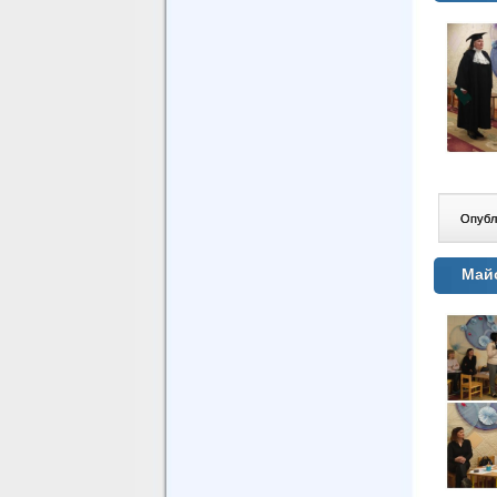
Опублі
Майс