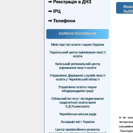
⇒ Реєстрація в ДНЗ
Нові
⇒ ІРЦ
№60
⇒ Телефони
КОРИСНІ ПОСИЛАННЯ
Міністерство освіти і науки України
Український центр оцінювання якості
освіти
Київський регіональний центр
оцінювання якості освіти
Управління Державної служби якості
освіти у Чернігівській області
Управління освіти і науки
облдержадміністрації
Обласний інститут післядипломної
педагогічної освіти імені
К.Д.Ушинського
Чернігівська міська рада
А чи зна
Асоціація міст України
читаючою
насамкіне
Центр професійного розвитку
Сьогодні 