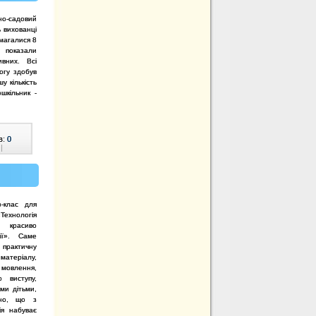
но-садовий
 вихованці
магалися 8
и показали
ивних. Всі
огу здобув
у кількість
шкільник -
в:
0
|
-клас для
Технологія
о красиво
рії». Саме
 практичну
атеріалу,
мовлення,
о виступу,
ми дітьми,
вно, що з
ія набуває