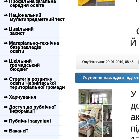
⇒ Профільна загальна
середня освіта
⇒ Національний
мультипредметний тест
⇒ Цивільний
захист
Й 
⇒ Матеріально-технічна
база закладів
освіти
⇒ Шкільний
Опубліковано: 29-01-2019, 08:43
|
громадський
бюджет
Усунення наслідків підт
⇒ Стратегія розвитку
освіти Чернігівської
територіальної громади
У
⇒ Харчування
д
⇒ Доступ до публічної
інформації
а
⇒ Публічні закупівлі
п
⇒ Вакансії