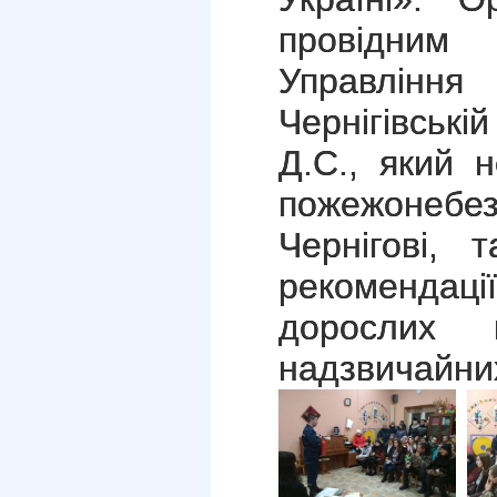
провідним
Управлінн
Чернігівські
Д.С., який 
пожежонеб
Чернігові, 
рекомендації
дорослих 
надзвичайних