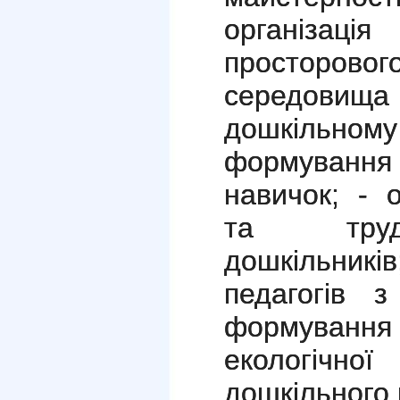
організ
просторов
середовища
дошкільному
формування 
навичок; - о
та труд
дошкільників
педагогів 
формува
екологічної
дошкільного в