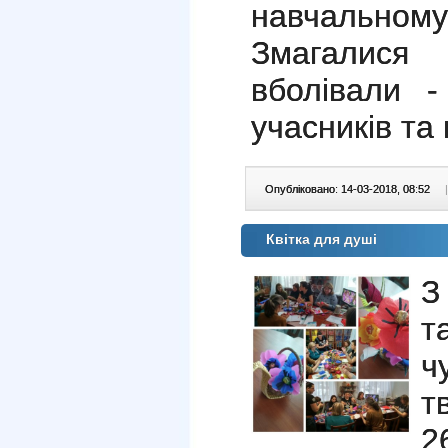
навчальному
Змагалис
вболівали -
учасників та
Опубліковано: 14-03-2018, 08:52
|
Квітка для душі
З
т
ч
т
2