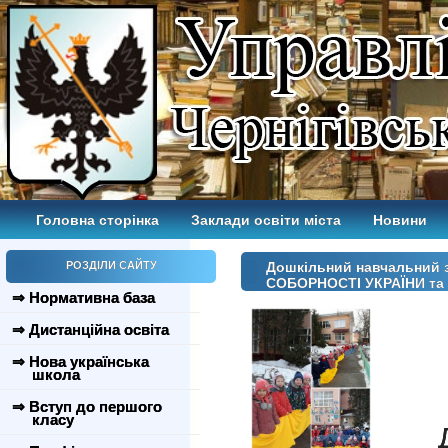
Головна сторінка
Заклади освіти міста
Новини
РОЗДІЛИ САЙТУ
Дошкільний навчальний з
СОБОРНОСТІ УКРАЇНИ та д
⇒ Нормативна база
⇒ Дистанційна освіта
⇒ Нова українська
школа
⇒ Вступ до першого
класу