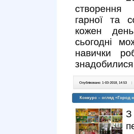
створення
гарної та с
кожен ден
сьогодні мо
навички ро
знадобилися
Опубліковано: 1-03-2018, 14:53
|
Конкурс – огляд «Город 
З
п