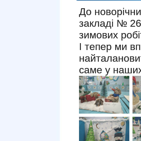
До новорічни
закладі № 26
зимових робі
І тепер ми в
найталановит
саме у наших