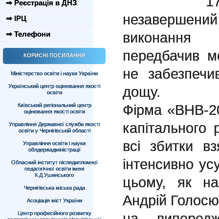
1
⇒ Реєстрація в ДНЗ
незавершени
⇒ ІРЦ
виконання 
⇒ Телефони
передбачив м
КОРИСНІ ПОСИЛАННЯ
не забезпечи
Міністерство освіти і науки України
Український центр оцінювання якості
дощу.
освіти
Фірма «ВНВ-2
Київський регіональний центр
оцінювання якості освіти
капітального
Управління Державної служби якості
освіти у Чернігівській області
всі збитки в
Управління освіти і науки
облдержадміністрації
інтенсивно ус
Обласний інститут післядипломної
педагогічної освіти імені
К.Д.Ушинського
цьому, як на
Чернігівська міська рада
Андрій Голосю
Асоціація міст України
Центр професійного розвитку
на випередж