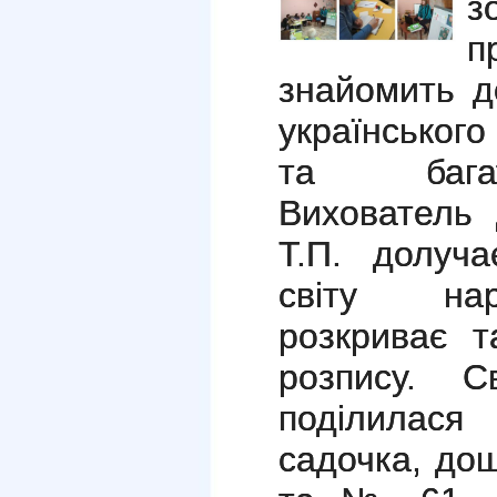
з
п
знайомить д
українського
та багат
Вихователь
Т.П. долуча
світу нар
розкриває т
розпису. С
поділилася
садочка, до