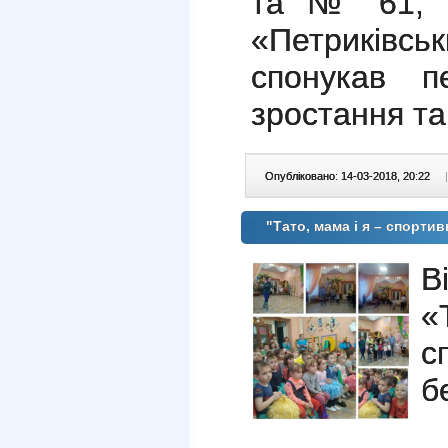
та № 61, п
«Петриківс
спонукав п
зростання т
Опубліковано: 14-03-2018, 20:22
|
"Тато, мама і я – спорти
В
«
с
б