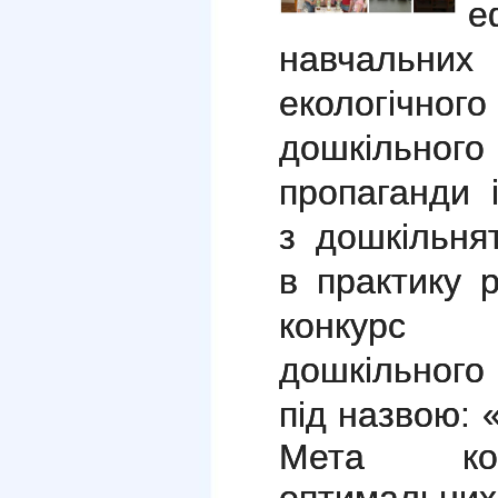
е
навчальних 
екологічно
дошкільного 
пропаганди і
з дошкільня
в практику 
конкурс с
дошкільного
під назвою: «
Мета кон