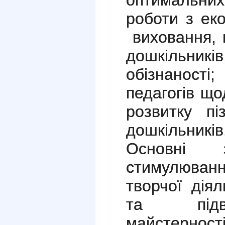
оптимальни
роботи з еко
виховання, 
дошкільни
обізнаност
педагогів щ
розвитку пі
дошкільників
Основні з
стимулюва
творчої діял
та підв
майстерност