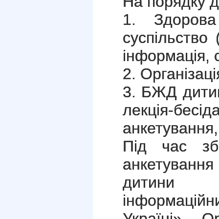
На порядку 
1. Здоров
суспільство 
інформація, с
2. Організац
3. БЖД дитин
лекція-бесіда
анкетування,
Під час зб
анкетуванн
дитини в
інформацій
Україні». О