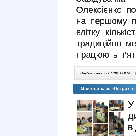
Олексієнко п
на першому по
влітку кількіс
традиційно м
працюють п’ят
Опубліковано: 27-07-2018, 08:51
|
Майстер-клас «Петриків
У
д
в