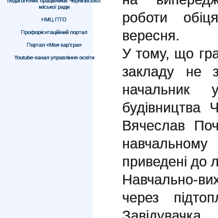
педагогічних працівників Чернігівської
міської ради
роботи обіц
НМЦ ПТО
вересня.
Профорієнтаційний портал
Портал «Моя кар’єра»
У тому, що гр
Youtube-канал управління освіти
закладу не з
начальник у
будівництва Ч
Вячеслав Поч
навчальному
приведені до 
Навчально-в
через підто
Завідувачк