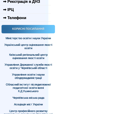
⇒ Реєстрація в ДНЗ
⇒ ІРЦ
⇒ Телефони
КОРИСНІ ПОСИЛАННЯ
Міністерство освіти і науки України
Український центр оцінювання якості
освіти
Київський регіональний центр
оцінювання якості освіти
Управління Державної служби якості
освіти у Чернігівській області
Управління освіти і науки
облдержадміністрації
Обласний інститут післядипломної
педагогічної освіти імені
К.Д.Ушинського
Чернігівська міська рада
Асоціація міст України
Центр професійного розвитку