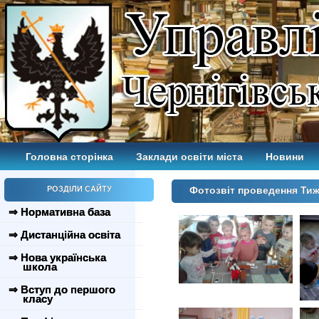
Головна сторінка
Заклади освіти міста
Новини
РОЗДІЛИ САЙТУ
Фотозвіт проведення Ти
⇒ Нормативна база
⇒ Дистанційна освіта
⇒ Нова українська
школа
⇒ Вступ до першого
класу