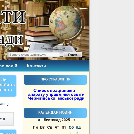
си подій
Контакти
чік.
ПРО УПРАВЛІННЯ
соби та
ної та
→ Список працівників
апарату управління освіти
Чернігівської міської ради
aring
КАЛЕНДАР НОВИН
в:
0
«
Листопад 2025
»
Пн
Вт
Ср
Чт
Пт
Сб
Нд
1
2