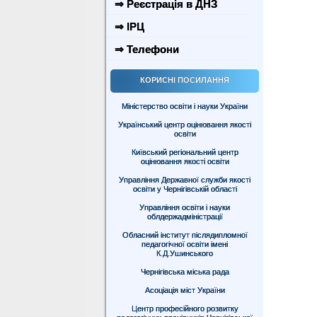
⇒ Реєстрація в ДНЗ
⇒ ІРЦ
⇒ Телефони
КОРИСНІ ПОСИЛАННЯ
Міністерство освіти і науки України
Український центр оцінювання якості
освіти
Київський регіональний центр
оцінювання якості освіти
Управління Державної служби якості
освіти у Чернігівській області
Управління освіти і науки
облдержадміністрації
Обласний інститут післядипломної
педагогічної освіти імені
К.Д.Ушинського
Чернігівська міська рада
Асоціація міст України
Центр професійного розвитку