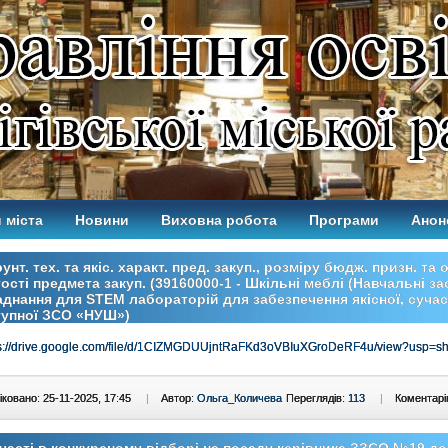
 міста
Новини
Виховна робота
Програми
Анон
унт. тех. та якіс. характ. пред. закуп., розміру бюдж. призн. та о
ості предмета закуп. (39160000-1 - Шкільні меблі (Навчальні за
днання для STEM лабораторій для забезпечення якісної, сучас
тупної ЗСО «НУШ»)
ps://drive.google.com/file/d/1CIZMGDUUjntRaFKd3oVBIuXGroDeRF4u/view?usp=sh
ковано: 25-11-2025, 17:45
|
Автор:
Ольга_Количева
Переглядів:
113
|
Коментарі