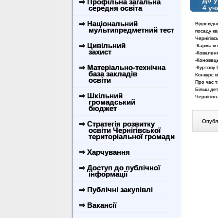
До у
⇒ Профільна загальна
середня освіта
4 уч
⇒ Національний
Відповідн
мультипредметний тест
посаду ке
Чернігівс
⇒ Цивільний
-Кармазі
захист
-Коваленк
-Коновець
⇒ Матеріально-технічна
-Куртову 
база закладів
Конкурс в
освіти
Про час т
Більш дет
⇒ Шкільний
Чернігівсь
громадський
бюджет
Опублі
⇒ Стратегія розвитку
освіти Чернігівської
територіальної громади
⇒ Харчування
⇒ Доступ до публічної
інформації
⇒ Публічні закупівлі
⇒ Вакансії