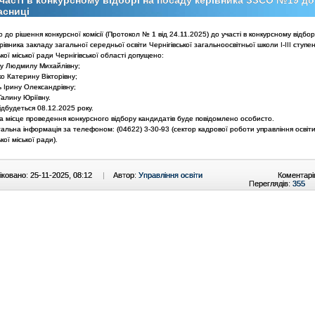
часті в конкурсному відборі на посаду керівника ЗЗСО №19 д
асниці
о до рішення конкурсної комісії (Протокол № 1 від 24.11.2025) до участі в конкурсному відбор
рівника закладу загальної середньої освіти
Чернігівської загальноосвітньої школи І-ІІІ ступе
ької міської ради Чернігівської області допущено:
ну Людмилу Михайлівну;
о Катерину Вікторівну;
 Ірину Олександрівну;
Галину Юріївну.
ідбудеться 08.12.2025 року.
а місце проведення конкурсного відбору кандидатів буде повідомлено особисто.
альна інформація за телефоном: (04622) 3-30-93 (сектор кадрової роботи управління освіт
кої міської ради).
ковано: 25-11-2025, 08:12
|
Автор:
Управління освіти
Коментарі
Переглядів:
355