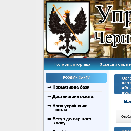
Головна сторінка
Заклади освіти
РОЗДІЛИ САЙТУ
Обґр
варт
⇒ Нормативна база
обла
дос
⇒ Дистанційна освіта
htt
⇒ Нова українська
школа
Опублі
⇒ Вступ до першого
класу