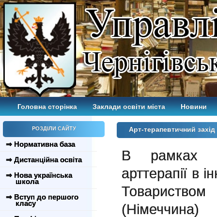
Головна сторінка
Заклади освіти міста
Новини
РОЗДІЛИ САЙТУ
Арт-терапевтичний захід
⇒ Нормативна база
В рамках п
⇒ Дистанційна освіта
арттерапії в і
⇒ Нова українська
школа
Товариством
⇒ Вступ до першого
класу
(Німеччина