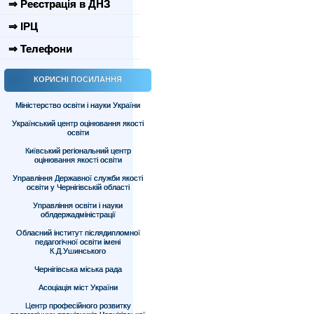
⇒ Реєстрація в ДНЗ
⇒ ІРЦ
⇒ Телефони
КОРИСНІ ПОСИЛАННЯ
Міністерство освіти і науки України
Український центр оцінювання якості
освіти
Київський регіональний центр
оцінювання якості освіти
Управління Державної служби якості
освіти у Чернігівській області
Управління освіти і науки
облдержадміністрації
Обласний інститут післядипломної
педагогічної освіти імені
К.Д.Ушинського
Чернігівська міська рада
Асоціація міст України
Центр професійного розвитку