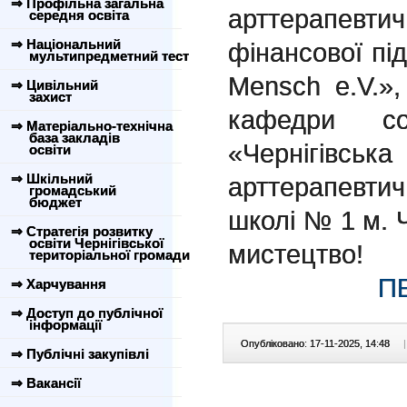
⇒ Профільна загальна
арттерапевт
середня освіта
⇒ Національний
фінансової під
мультипредметний тест
Mensch e.V.»
⇒ Цивільний
захист
кафедри со
⇒ Матеріально-технічна
база закладів
«Чернігівськ
освіти
⇒ Шкільний
арттерапевти
громадський
бюджет
школі № 1 м. 
⇒ Стратегія розвитку
освіти Чернігівської
мистецтво!
територіальної громади
П
⇒ Харчування
⇒ Доступ до публічної
інформації
Опубліковано: 17-11-2025, 14:48
|
⇒ Публічні закупівлі
⇒ Вакансії