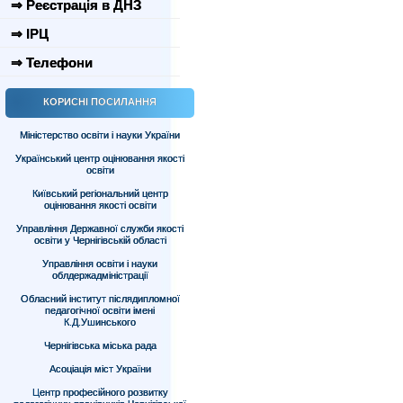
⇒ Реєстрація в ДНЗ
⇒ ІРЦ
⇒ Телефони
КОРИСНІ ПОСИЛАННЯ
Міністерство освіти і науки України
Український центр оцінювання якості
освіти
Київський регіональний центр
оцінювання якості освіти
Управління Державної служби якості
освіти у Чернігівській області
Управління освіти і науки
облдержадміністрації
Обласний інститут післядипломної
педагогічної освіти імені
К.Д.Ушинського
Чернігівська міська рада
Асоціація міст України
Центр професійного розвитку