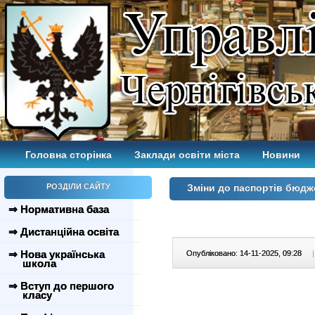
Головна сторінка
Заклади освіти міста
Новини
РОЗДІЛИ САЙТУ
Зміни до паспортів бюдж
⇒ Нормативна база
⇒ Дистанційна освіта
⇒ Нова українська
Опубліковано: 14-11-2025, 09:28
|
школа
⇒ Вступ до першого
класу