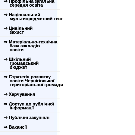
⇒ Профільна загальна
середня освіта
⇒ Національний
мультипредметний тест
⇒ Цивільний
захист
⇒ Матеріально-технічна
база закладів
освіти
⇒ Шкільний
громадський
бюджет
⇒ Стратегія розвитку
освіти Чернігівської
територіальної громади
⇒ Харчування
⇒ Доступ до публічної
інформації
⇒ Публічні закупівлі
⇒ Вакансії