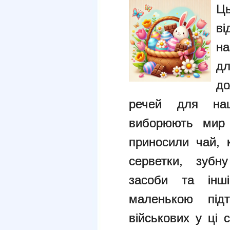
Ц
ві
на
дл
до
речей для наш
виборюють мир 
приносили чай, к
серветки, зубн
засоби та інші
маленькою під
військових у ці 