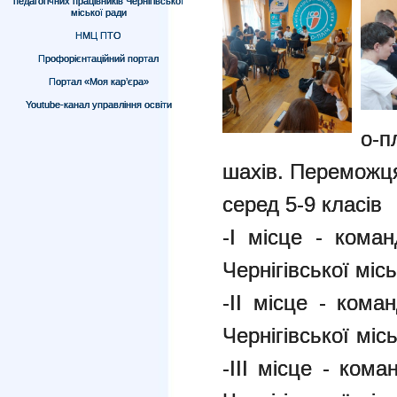
педагогічних працівників Чернігівської
міської ради
НМЦ ПТО
Профорієнтаційний портал
Портал «Моя кар’єра»
Youtube-канал управління освіти
о-п
шахів. Переможця
серед 5-9 класів
-І місце - коман
Чернігівської місь
-ІІ місце -
коман
Чернігівської міс
-ІІІ місце -
коман