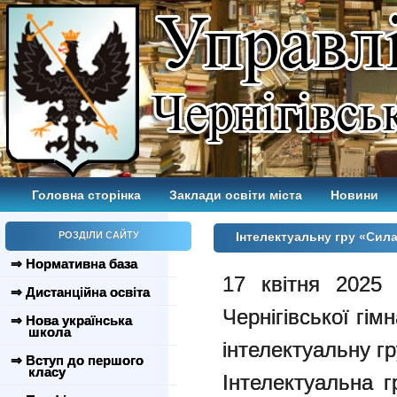
Головна сторінка
Заклади освіти міста
Новини
РОЗДІЛИ САЙТУ
Інтелектуальну гру «Сила
⇒ Нормативна база
17 квітня 2025 
⇒ Дистанційна освіта
Чернігівської гі
⇒ Нова українська
школа
інтелектуальну г
⇒ Вступ до першого
класу
Інтелектуальна 