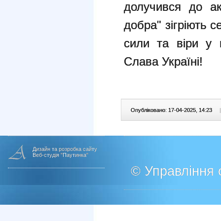
долучився до ак
добра" зігріють с
сили та віри у
Слава Україні!
Опубліковано: 17-04-2025, 14:23
|
Дизайн та розробка сайту
Веб-студія "Паутинка"
© Управління о