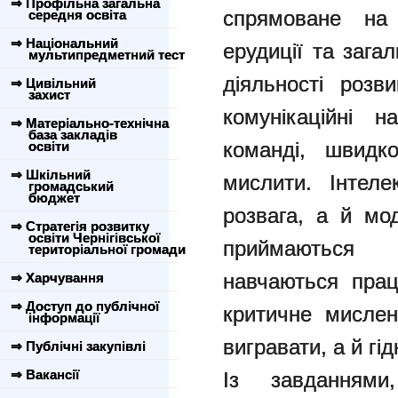
⇒ Профільна загальна
спрямоване на 
середня освіта
⇒ Національний
ерудиції та зага
мультипредметний тест
діяльності роз
⇒ Цивільний
захист
комунікаційні 
⇒ Матеріально-технічна
база закладів
команді, швидк
освіти
⇒ Шкільний
мислити. Інтел
громадський
бюджет
розвага, а й мо
⇒ Стратегія розвитку
освіти Чернігівської
приймаються 
територіальної громади
навчаються прац
⇒ Харчування
⇒ Доступ до публічної
критичне мислен
інформації
вигравати, а й гі
⇒ Публічні закупівлі
⇒ Вакансії
Із завданнями