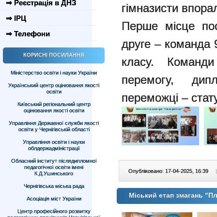
⇒ Реєстрація в ДНЗ
гімназисти впора
⇒ ІРЦ
Перше місце пос
⇒ Телефони
друге – команда 
КОРИСНІ ПОСИЛАННЯ
класу. Команди
Міністерство освіти і науки України
перемогу, дип
Український центр оцінювання якості
освіти
переможці – ста
Київський регіональний центр
оцінювання якості освіти
Управління Державної служби якості
освіти у Чернігівській області
Управління освіти і науки
облдержадміністрації
Обласний інститут післядипломної
педагогічної освіти імені
Опубліковано: 17-04-2025, 16:39
|
К.Д.Ушинського
Чернігівська міська рада
Міський етап змагань "Плі
Асоціація міст України
Центр професійного розвитку