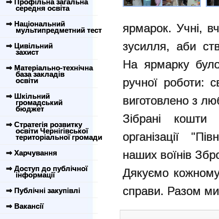
⇒ Профільна загальна
середня освіта
⇒ Національний
ярмарок. Учні, в
мультипредметний тест
зусилля, аби ст
⇒ Цивільний
захист
На ярмарку було
⇒ Матеріально-технічна
база закладів
ручної роботи: с
освіти
⇒ Шкільний
виготовлено з лю
громадський
бюджет
Зібрані кошти 
⇒ Стратегія розвитку
освіти Чернігівської
організації "Пі
територіальної громади
наших воїнів Збр
⇒ Харчування
⇒ Доступ до публічної
Дякуємо кожному,
інформації
справи. Разом ми
⇒ Публічні закупівлі
⇒ Вакансії