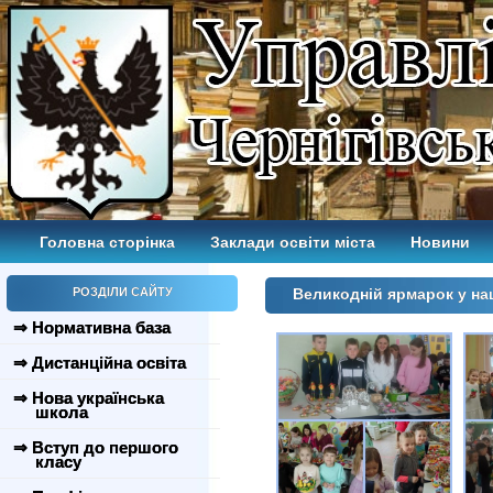
Головна сторінка
Заклади освіти міста
Новини
РОЗДІЛИ САЙТУ
Великодній ярмарок у наш
⇒ Нормативна база
⇒ Дистанційна освіта
⇒ Нова українська
школа
⇒ Вступ до першого
класу