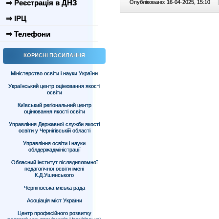
⇒ Реєстрація в ДНЗ
Опубліковано: 16-04-2025, 15:10
|
⇒ ІРЦ
⇒ Телефони
КОРИСНІ ПОСИЛАННЯ
Міністерство освіти і науки України
Український центр оцінювання якості
освіти
Київський регіональний центр
оцінювання якості освіти
Управління Державної служби якості
освіти у Чернігівській області
Управління освіти і науки
облдержадміністрації
Обласний інститут післядипломної
педагогічної освіти імені
К.Д.Ушинського
Чернігівська міська рада
Асоціація міст України
Центр професійного розвитку