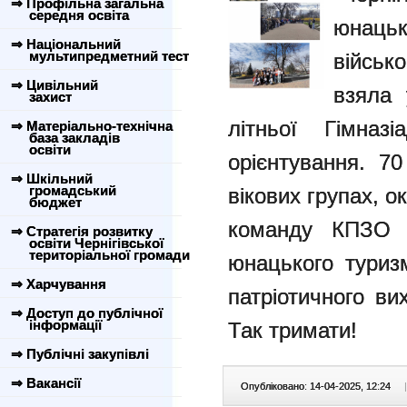
⇒ Профільна загальна
середня освіта
юнацьк
⇒ Національний
мультипредметний тест
військ
⇒ Цивільний
взяла 
захист
літньої Гімназ
⇒ Матеріально-технічна
база закладів
освіти
орієнтування. 7
⇒ Шкільний
громадський
вікових групах, о
бюджет
команду КПЗО "
⇒ Стратегія розвитку
освіти Чернігівської
територіальної громади
юнацького туризм
⇒ Харчування
патріотичного ви
⇒ Доступ до публічної
інформації
Так тримати!
⇒ Публічні закупівлі
⇒ Вакансії
Опубліковано: 14-04-2025, 12:24
|