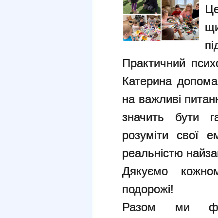
Це
щ
пі
Практичний психо
Катерина допома
на важливі питан
значить бути г
розуміти свої е
реальністю найзап
Дякуємо кожно
подорожі!
Разом ми фор