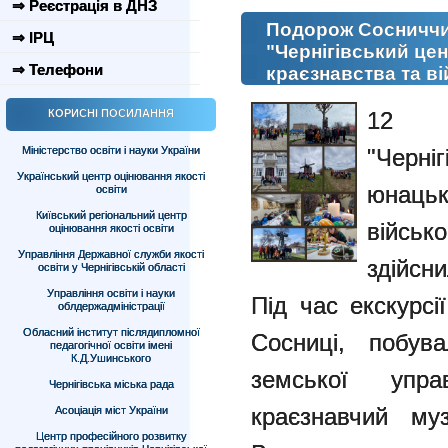
⇒ Реєстрація в ДНЗ
Подорож Сосниччи
⇒ ІРЦ
"Чернігівський це
⇒ Телефони
краєзнавства та в
КОРИСНІ ПОСИЛАННЯ
12 к
Міністерство освіти і науки України
"Черн
Український центр оцінювання якості
юнацьк
освіти
Київський регіональний центр
військ
оцінювання якості освіти
Управління Державної служби якості
здійс
освіти у Чернігівській області
Управління освіти і науки
Під час екскурсі
облдержадміністрації
Обласний інститут післядипломної
Сосниці, побув
педагогічної освіти імені
К.Д.Ушинського
земської упра
Чернігівська міська рада
краєзнавчий му
Асоціація міст України
Центр професійного розвитку