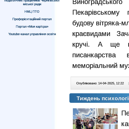
Виноградськог
педагогічних працівників Чернігівської
міської ради
Пекарівському 
НМЦ ПТО
Профорієнтаційний портал
будову вітряка-м
Портал «Моя кар’єра»
краєвидами Зач
Youtube-канал управління освіти
кручі. А ще в
писанкарства 
меморіальний му
Опубліковано: 14-04-2025, 12:22
|
Тиждень психологіч
Пе
ка