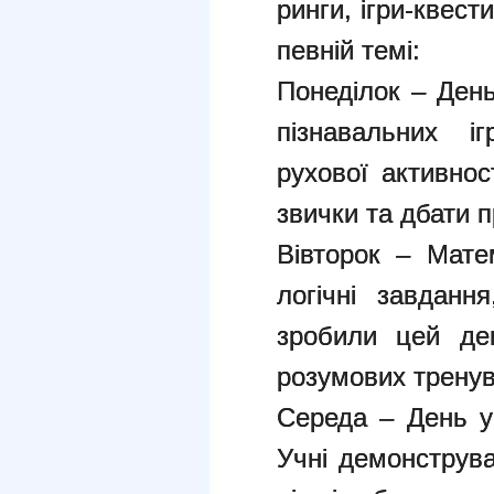
ринги, ігри-квест
певній темі:
Понеділок – День
пізнавальних і
рухової активнос
звички та дбати п
Вівторок – Мате
логічні завданн
зробили цей де
розумових тренув
Середа – День ук
Учні демонструва