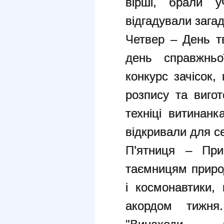
вірші, брали у
відгадували загад
Четвер – День т
день справжньо
конкурс зачісок,
розпису та вигот
техніці витинан
відкривали для с
П’ятниця – При
таємницям природ
і космонавтики,
акордом тижня