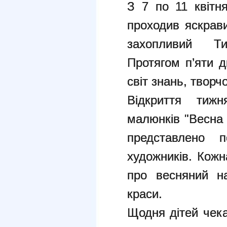
З 7 по 11 квітня
проходив яскрави
захопливий Т
Протягом п’яти д
світ знань, творчо
Відкриття тижн
малюнків "Весна і
представлено 
художників. Кожн
про весняний н
краси.
Щодня дітей чека