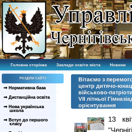
Головна сторінка
Заклади освіти міста
Новини
РОЗДІЛИ САЙТУ
Вітаємо з перемог
центр дитячо-юнац
⇒ Нормативна база
військово-патріот
⇒ Дистанційна освіта
VII літньої Гімназі
орієнтування
⇒ Нова українська
школа
13 кв
⇒ Вступ до першого
класу
"Черн