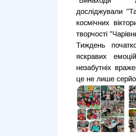
"Винаходи лю
досліджували "Та
космічних вікто
творчості "Чарівн
Тиждень початк
яскравих емоцій
незабутніх враж
це не лише серйоз