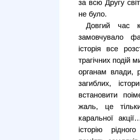
за всю Другу сві
не було.
Довгий час к
замовчувало фак
історія все роз
трагічних подій м
органам влади, 
загиблих, істо
встановити поім
жаль, це тільк
каральної акці
історію рідног