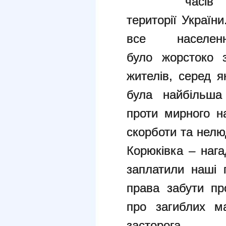
часі
території Україн
все населен
було
жорстоко 
жителів, серед як
була найбільша
проти мирного
н
скорботи та нелю
Корюківка – нага
заплатили наші
права забути п
про загиблих м
заст