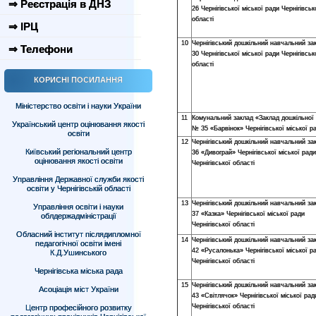
⇒ Реєстрація в ДНЗ
26 Чернігівської міської ради Чернігівськ
області
⇒ ІРЦ
10
Чернігівський дошкільний навчальний з
⇒ Телефони
30 Чернігівської міської ради Чернігівськ
області
КОРИСНІ ПОСИЛАННЯ
Міністерство освіти і науки України
11
Комунальний заклад «Заклад дошкільної 
Український центр оцінювання якості
№ 35 «Барвінок» Чернігівської міської р
освіти
12
Чернігівський дошкільний навчальний з
Київський регіональний центр
36 «Дивограй» Чернігівської міської ради
оцінювання якості освіти
Чернігівської області
Управління Державної служби якості
освіти у Чернігівській області
13
Чернігівський дошкільний навчальний з
Управління освіти і науки
37 «Казка» Чернігівської міської ради
облдержадміністрації
Чернігівської області
Обласний інститут післядипломної
14
Чернігівський дошкільний навчальний з
педагогічної освіти імені
42 «Русалонька» Чернігівської міської р
К.Д.Ушинського
Чернігівської області
Чернігівська міська рада
15
Чернігівський дошкільний навчальний з
Асоціація міст України
43 «Світлячок» Чернігівської міської рад
Чернігівської області
Центр професійного розвитку