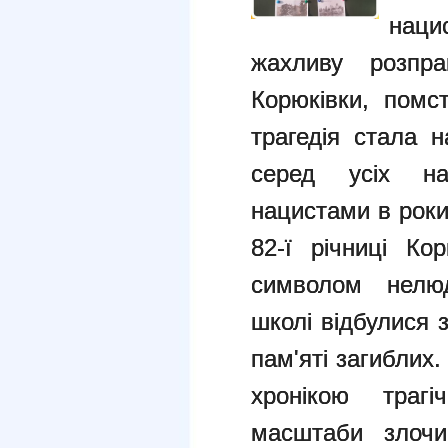
нац
жахливу розпр
Корюківки, помс
трагедія стала 
серед усіх на
нацистами в роки 
82-ї річниці Кор
символом нелюд
школі відбулися 
пам'яті загиблих.
хронікою трагі
масштаби злочи