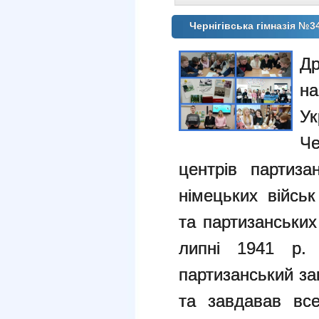
Чернігівська гімназія №34
Др
на
Ук
Ч
центрів партиза
німецьких військ
та партизанських
липні 1941 р.
партизанський за
та завдавав вс