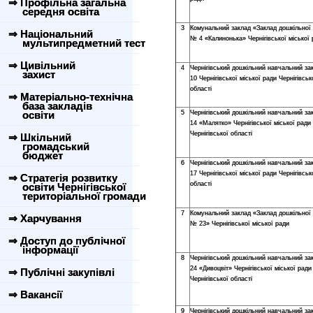
⇒ Профільна загальна
середня освіта
3
Комунальний заклад «Заклад дошкільної 
⇒ Національний
№ 4 «Калинонька» Чернігівської міської 
мультипредметний тест
⇒ Цивільний
4
Чернігівський дошкільний навчальний з
захист
10 Чернігівської міської ради Чернігівськ
області
⇒ Матеріально-технічна
база закладів
освіти
5
Чернігівський дошкільний навчальний з
14 «Малятко» Чернігівської міської ради
Чернігівської області
⇒ Шкільний
громадський
бюджет
6
Чернігівський дошкільний навчальний з
17 Чернігівської міської ради Чернігівськ
⇒ Стратегія розвитку
області
освіти Чернігівської
територіальної громади
7
Комунальний заклад «Заклад дошкільної 
⇒ Харчування
№ 23» Чернігівської міської ради
⇒ Доступ до публічної
інформації
8
Чернігівський дошкільний навчальний з
24 «Дивоцвіт» Чернігівської міської ради
⇒ Публічні закупівлі
Чернігівської області
⇒ Вакансії
9
Чернігівський дошкільний навчальний з