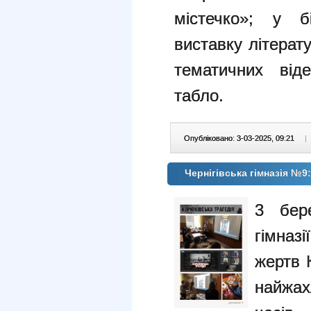
містечко»; у бі
виставку літерат
тематичних від
табло.
Опубліковано: 3-03-2025, 09:21
|
Чернігівська гімназія №9
3 бер
гімн
жертв
найжа