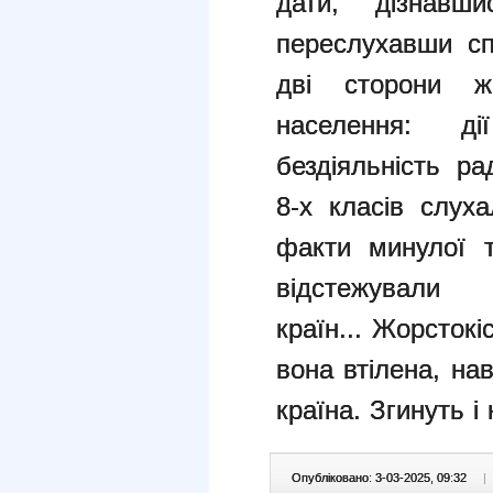
дати,
дізнавш
переслухавши с
дві сторони жо
населення: 
бездіяльність р
8-х класів слух
факти
минулої т
відстежува
країн...
Жорстокіс
вона втілена, на
країна.
Згинуть і
Опубліковано: 3-03-2025, 09:32
|