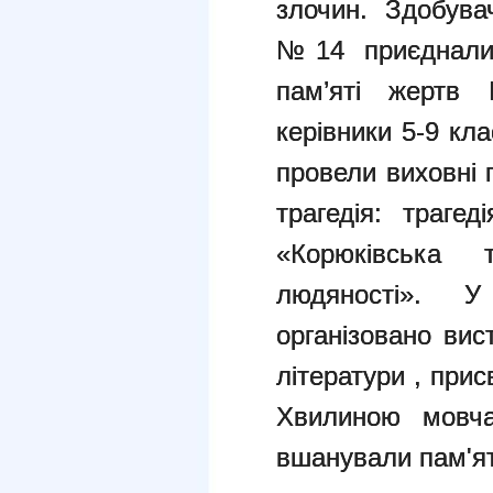
злочин.
Здобувачі
№14 приєдналис
пам’яті жертв К
керівники 5-9 кла
провели виховні 
трагедія: траге
«Корюківська
людяності». У
організовано вис
літератури , прис
Хвилиною мовчан
вшанували пам'я