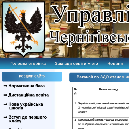
Головна сторінка
Заклади освіти міста
Новини
РОЗДІЛИ САЙТУ
Вакансії по ЗДО станом на
⇒ Нормативна база
№
Назва закладу
з/п
⇒ Дистанційна освіта
⇒ Нова українська
1
Чернігівський дошкільний навчальний з
школа
2 Чернігівської міської ради Чернігівсько
області
⇒ Вступ до першого
класу
2
Комунальний заклад «Заклад дошкільної
№ 3 «Дитяча Академія» Чернігівської міс
ради