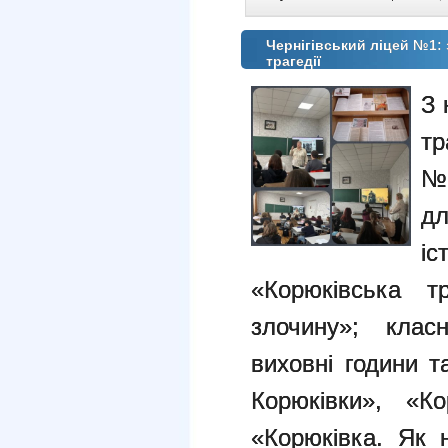
Чернігівський ліцей №1: 
трагедії
З 
тр
№1
дл
іс
«Корюківська т
злочину»; клас
виховні години т
Корюківки», «Ко
«Корюківка. Як 