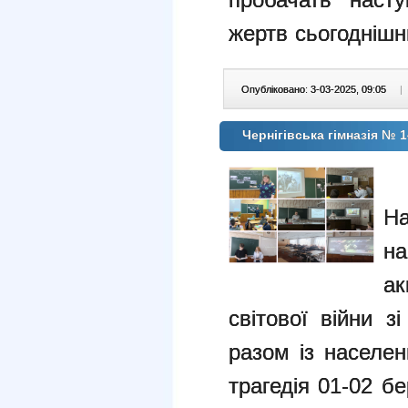
жертв сьогоднішнь
Опубліковано: 3-03-2025, 09:05
|
Чернігівська гімназія № 
Н
н
ак
світової війни 
разом із населе
трагедія 01-02 б