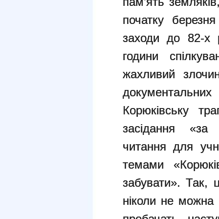
пам’ять земляків
початку березня 
заходи до 82-х р
години спілкува
жахливий злочин
документальних 
Корюківську тра
засідання «за 
читання для учні
темами «Корюкі
забувати». Так, 
ніколи не можна 
пробачать насту