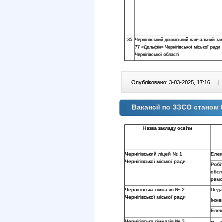
35
Чернігівський дошкільний навчальний з
77 «Дельфін» Чернігівської міської ради
Чернігівської області
Опубліковано: 3-03-2025, 17:16
|
Вакансії по ЗЗСО станом 
Назва закладу освіти
Чернігівський ліцей № 1
Еле
Чернігівської міської ради
Робі
обсл
ремо
Чернігівська гімназія № 2
Педа
Чернігівської міської ради
Інже
Еле
Чернігівська гімназія № 3