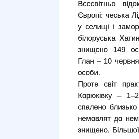
Всесвітньо від
Європі: чеська Л
у селищі і замор
білоруська Хати
знищено 149 ос
Глан – 10 червня
особи.
Проте світ прак
Корюківку – 1–2
спалено близько 
немовлят до нем
знищено. Більшої