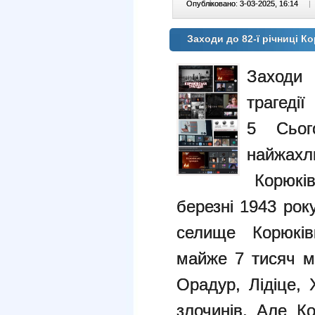
Опубліковано: 3-03-2025, 16:14
|
Заходи до 82-ї річниці Ко
Заходи 
трагеді
5
Сьо
найжахли
Корюків
березні 1943 рок
селище Корюків
майже 7 тисяч 
Орадур, Лідіце,
злочинів. Але
Ко