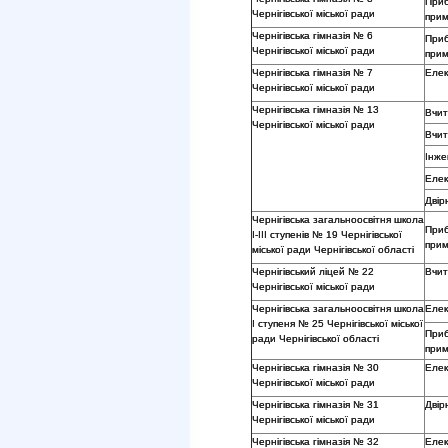
Приб
Чернігівської міської ради
прим
Чернігівська гімназія № 6
Приб
Чернігівської міської ради
прим
Чернігівська гімназія № 7
Еле
Чернігівської міської ради
Чернігівська гімназія № 13
Вчит
Чернігівської міської ради
Вчит
Інже
Еле
Двір
Чернігівська загальноосвітня школа
Приб
І-ІІІ ступенів № 19 Чернігівської
прим
міської ради Чернігівської області
Чернігівський ліцей № 22
Вчит
Чернігівської міської ради
Чернігівська загальноосвітня школа
Еле
І ступеня № 25 Чернігівської міської
Приб
ради Чернігівської області
прим
Чернігівська гімназія № 30
Еле
Чернігівської міської ради
Чернігівська гімназія № 31
Двір
Чернігівської міської ради
Чернігівська гімназія № 32
Еле