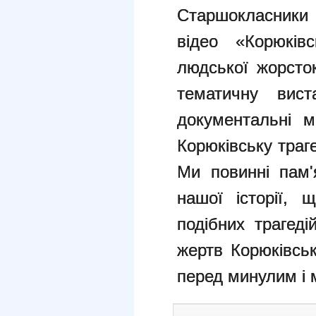
Старшокласники
відео «Корюків
людської жорсток
тематичну вист
документальні м
Корюківську траг
Ми повинні пам'
нашої історії, 
подібних трагед
жертв Корюківськ
перед минулим і 