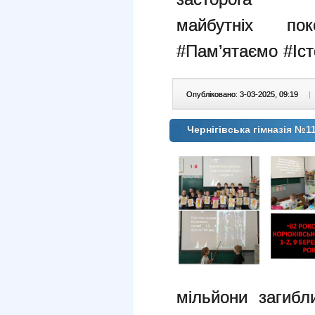
майбутніх
по
#Пам’ятаємо #Іст
Опубліковано: 3-03-2025, 09:19
|
Чернігівська гімназія №1
мільйони загибл