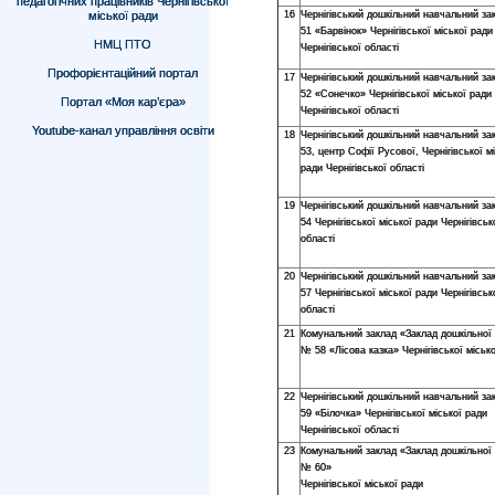
педагогічних працівників Чернігівської
міської ради
16
Чернігівський дошкільний навчальний з
51 «Барвінок» Чернігівської міської ради
НМЦ ПТО
Чернігівської області
Профорієнтаційний портал
17
Чернігівський дошкільний навчальний з
52 «Сонечко» Чернігівської міської ради
Портал «Моя кар’єра»
Чернігівської області
Youtube-канал управління освіти
18
Чернігівський дошкільний навчальний з
53, центр Софії Русової, Чернігівської м
ради Чернігівської області
19
Чернігівський дошкільний навчальний з
54 Чернігівської міської ради Чернігівськ
області
20
Чернігівський дошкільний навчальний з
57 Чернігівської міської ради Чернігівськ
області
21
Комунальний заклад «Заклад дошкільної 
№ 58 «Лісова казка» Чернігівської міськ
22
Чернігівський дошкільний навчальний з
59 «Білочка» Чернігівської міської ради
Чернігівської області
23
Комунальний заклад «Заклад дошкільної 
№ 60»
Чернігівської міської ради