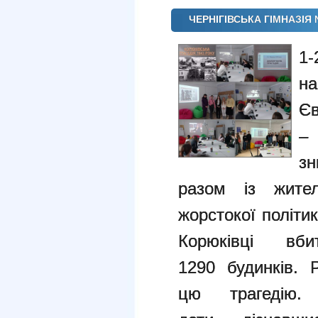
ЧЕРНІГІВСЬКА ГІМНАЗІЯ №
1-
н
Є
– 
з
разом із жит
жорстокої політи
Корюківці вб
1290
будинків.
цю трагедію.