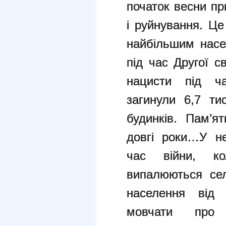
початок весни пр
і руйнування. Ц
найбільшим насе
під час Другої с
нацисти під ча
загинули 6,7 ти
будинків. Пам’я
довгі роки…
У не
час війни, к
випалюються сел
населення від 
мовчати про 