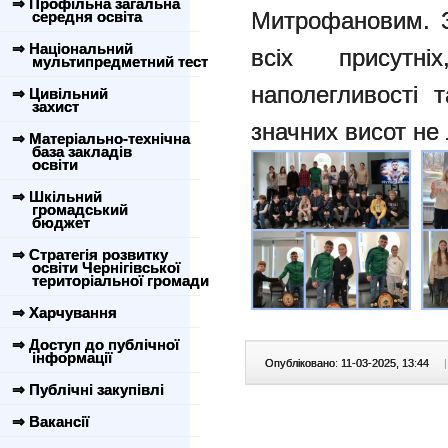
⇒ Профільна загальна
Митрофановим. З
середня освіта
⇒ Національний
всіх присутн
мультипредметний тест
наполегливості 
⇒ Цивільний
захист
значних висот не 
⇒ Матеріально-технічна
база закладів
освіти
⇒ Шкільний
громадський
бюджет
⇒ Стратегія розвитку
освіти Чернігівської
територіальної громади
⇒ Харчування
⇒ Доступ до публічної
інформації
Опубліковано: 11-03-2025, 13:44
|
⇒ Публічні закупівлі
⇒ Вакансії