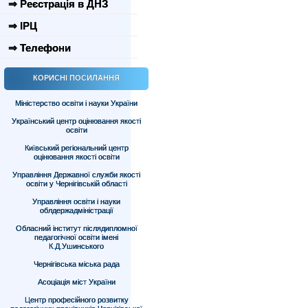
⇒ Реєстрація в ДНЗ
⇒ ІРЦ
⇒ Телефони
КОРИСНІ ПОСИЛАННЯ
Міністерство освіти і науки України
Український центр оцінювання якості
освіти
Київський регіональний центр
оцінювання якості освіти
Управління Державної служби якості
освіти у Чернігівській області
Управління освіти і науки
облдержадміністрації
Обласний інститут післядипломної
педагогічної освіти імені
К.Д.Ушинського
Чернігівська міська рада
Асоціація міст України
Центр професійного розвитку