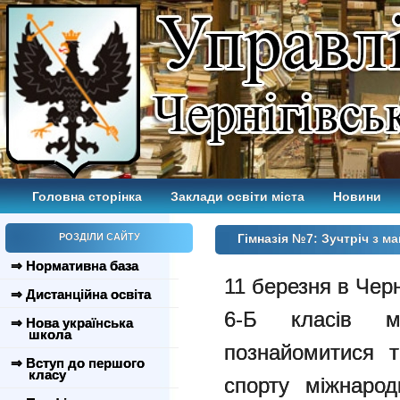
Головна сторінка
Заклади освіти міста
Новини
РОЗДІЛИ САЙТУ
Гімназія №7: Зучтріч з м
⇒ Нормативна база
11 березня в Черні
⇒ Дистанційна освіта
6-Б класів м
⇒ Нова українська
школа
познайомитися т
⇒ Вступ до першого
класу
спорту міжнаро