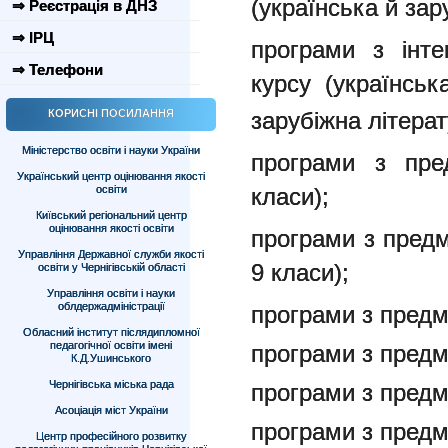
(українська й зар
⇒ Реєстрація в ДНЗ
⇒ ІРЦ
програми з інте
⇒ Телефони
курсу (українськ
КОРИСНІ ПОСИЛАННЯ
зарубіжна літерат
Міністерство освіти і науки України
програми з пре
Український центр оцінювання якості
освіти
класи);
Київський регіональний центр
оцінювання якості освіти
програми з предм
Управління Державної служби якості
9 класи);
освіти у Чернігівській області
Управління освіти і науки
облдержадміністрації
програми з предм
Обласний інститут післядипломної
педагогічної освіти імені
програми з предм
К.Д.Ушинського
Чернігівська міська рада
програми з предме
Асоціація міст України
програми з предме
Центр професійного розвитку