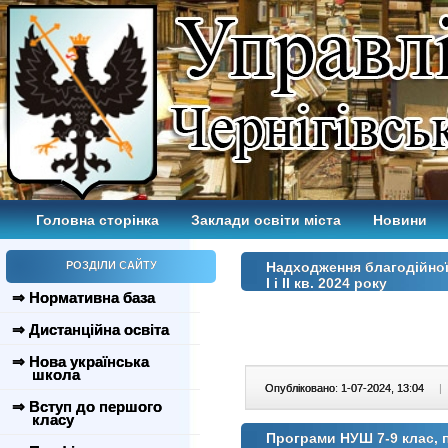
Головна сторінка
Заклади освіти міста
Новини
РОЗДІЛИ САЙТУ
Надходження благодійної
І і ІІ кв. 2024 року
⇒ Нормативна база
⇒ Дистанційна освіта
⇒ Нова українська
школа
Опубліковано: 1-07-2024, 13:04
|
⇒ Вступ до першого
класу
Програми НУШ 7-9 клас, п