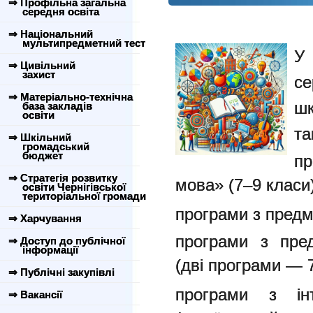
⇒ Профільна загальна
середня освіта
⇒ Національний
мультипредметний тест
У
⇒ Цивільний
захист
се
⇒ Матеріально-технічна
шк
база закладів
освіти
та
⇒ Шкільний
громадський
бюджет
пр
⇒ Стратегія розвитку
мова» (7–9 класи)
освіти Чернігівської
територіальної громади
програми з предм
⇒ Харчування
програми з пред
⇒ Доступ до публічної
інформації
(дві програми — 
⇒ Публічні закупівлі
програми з інт
⇒ Вакансії