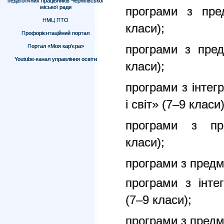
педагогічних працівників Чернігівської
міської ради
програми з пред
НМЦ ПТО
класи);
Профорієнтаційний портал
програми з пред
Портал «Моя кар’єра»
Youtube-канал управління освіти
класи);
програми з інтегр
і світ» (7–9 класи)
програми з пр
класи);
програми з предме
програми з інте
(7–9 класи);
програми з предм