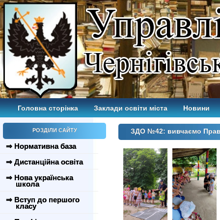
Головна сторінка
Заклади освіти міста
Новини
РОЗДІЛИ САЙТУ
ЗДО №42: вивчаємо Прав
⇒ Нормативна база
⇒ Дистанційна освіта
⇒ Нова українська
школа
⇒ Вступ до першого
класу