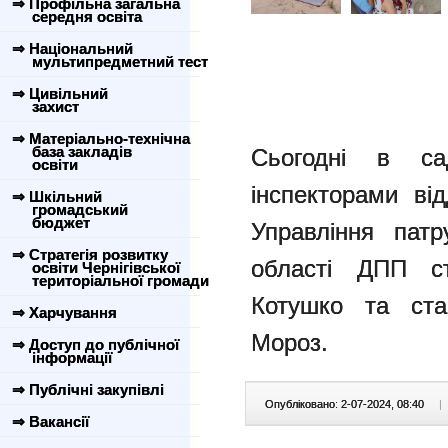
⇒ Профільна загальна
середня освіта
⇒ Національний
мультипредметний тест
⇒ Цивільний
захист
⇒ Матеріально-технічна
база закладів
Сьогодні в са
освіти
інспекторами від
⇒ Шкільний
громадський
бюджет
Управління патру
⇒ Стратегія розвитку
області ДПП с
освіти Чернігівської
територіальної громади
Котушко та ста
⇒ Харчування
Мороз.
⇒ Доступ до публічної
інформації
⇒ Публічні закупівлі
Опубліковано: 2-07-2024, 08:40
|
⇒ Вакансії