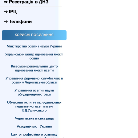
⇒ Реєстрація в ДНЗ
⇒ ІРЦ
⇒ Телефони
КОРИСНІ ПОСИЛАННЯ
Міністерство освіти і науки України
Український центр оцінювання якості
освіти
Київський регіональний центр
оцінювання якості освіти
Управління Державної служби якості
освіти у Чернігівській області
Управління освіти і науки
облдержадміністрації
Обласний інститут післядипломної
педагогічної освіти імені
К.Д.Ушинського
Чернігівська міська рада
Асоціація міст України
Центр професійного розвитку