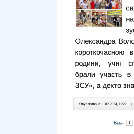
с
н
з
Олександра Воло
короткочасною в
родини, учні сп
брали участь в 
ЗСУ», а дехто зн
Опубліковано: 1-09-2023, 11:22
|
Назад
1