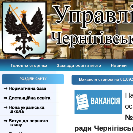
Головна сторінка
Заклади освіти міста
Новини
РОЗДІЛИ САЙТУ
Вакансія станом на 01.09.
⇒ Нормативна база
На
⇒ Дистанційна освіта
ос
⇒ Нова українська
школа
№2
⇒ Вступ до першого
класу
ради Чернігівсь