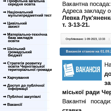
⇒ Профільна загальна
Вакантна посада
середня освіта
Адреса закладу о
⇒ Національний
мультипредметний тест
Левка Лук'яненк
⇒ Цивільний
т. 3-13-21.
захист
⇒ Матеріально-технічна
база закладів
Опубліковано: 1-09-2023, 13:33
|
освіти
⇒ Шкільний
Вакансія станом на 01.09.
громадський
бюджет
⇒ Стратегія розвитку
Н
освіти Чернігівської
територіальної громади
д
⇒ Харчування
з
⇒ Доступ до публічної
інформації
міської ради Чер
⇒ Публічні закупівлі
Вакантні посад
⇒ Вакансії
ставка.