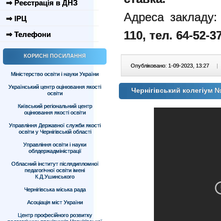
⇒ Реєстрація в ДНЗ
Адреса закладу
⇒ ІРЦ
110, тел. 64-52-37
⇒ Телефони
КОРИСНІ ПОСИЛАННЯ
Опубліковано: 1-09-2023, 13:27
|
Міністерство освіти і науки України
Український центр оцінювання якості
Чернігівський колегіум №
освіти
Київський регіональний центр
оцінювання якості освіти
Управління Державної служби якості
освіти у Чернігівській області
Управління освіти і науки
облдержадміністрації
Обласний інститут післядипломної
педагогічної освіти імені
К.Д.Ушинського
Чернігівська міська рада
Асоціація міст України
Центр професійного розвитку