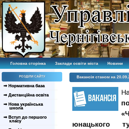
Головна сторінка
Заклади освіти міста
Новини
РОЗДІЛИ САЙТУ
Вакансія станом на 20.09.
⇒ Нормативна база
Н
⇒ Дистанційна освіта
п
⇒ Нова українська
школа
«Ч
⇒ Вступ до першого
класу
юнацького ту