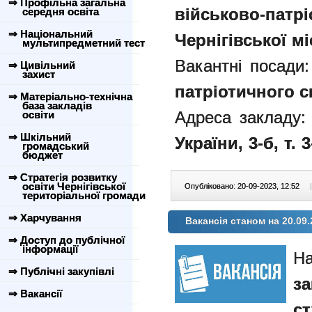
⇒ Профільна загальна
військово-па
середня освіта
⇒ Національний
Чернігівської м
мультипредметний тест
Вакантні посади
⇒ Цивільний
захист
патріотичного с
⇒ Матеріально-технічна
база закладів
Адреса закладу:
освіти
⇒ Шкільний
України, 3-б
, т. 
громадський
бюджет
⇒ Стратегія розвитку
освіти Чернігівської
Опубліковано: 20-09-2023, 12:52
|
територіальної громади
⇒ Харчування
Вакансія станом на 20.09.
⇒ Доступ до публічної
інформації
На
⇒ Публічні закупівлі
за
⇒ Вакансії
ст