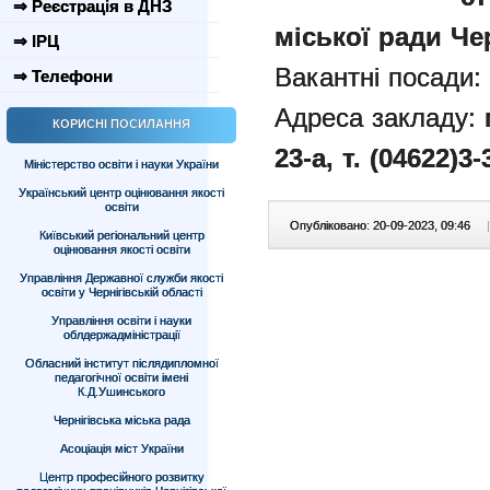
⇒ Реєстрація в ДНЗ
міської ради Чер
⇒ ІРЦ
Вакантні посади
⇒ Телефони
Адреса закладу:
КОРИСНІ ПОСИЛАННЯ
23-а
,
т. (04622)3-
Міністерство освіти і науки України
Український центр оцінювання якості
освіти
Опубліковано: 20-09-2023, 09:46
|
Київський регіональний центр
оцінювання якості освіти
Управління Державної служби якості
освіти у Чернігівській області
Управління освіти і науки
облдержадміністрації
Обласний інститут післядипломної
педагогічної освіти імені
К.Д.Ушинського
Чернігівська міська рада
Асоціація міст України
Центр професійного розвитку