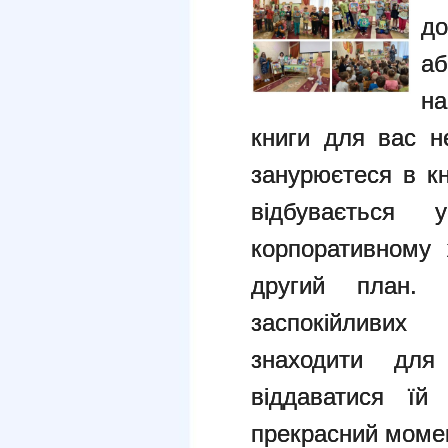
д
а
на
книги для вас н
занурюєтеся в к
відбувається
корпоративному 
другий план.
заспокійливих
знаходити для
віддаватися їй
прекрасний моме