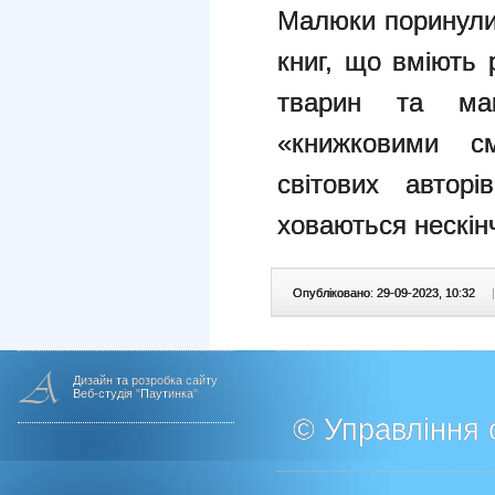
Малюки поринули 
книг, що вміють 
тварин та маш
«книжковими см
світових автор
ховаються нескін
Опубліковано: 29-09-2023, 10:32
|
Дизайн та розробка сайту
Веб-студія "Паутинка"
© Управління о