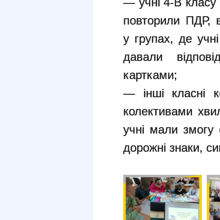
— учні 4-В класу
повторили ПДР, в
у групах, де учн
давали відпові
картками;
— інші класні к
колективами хвил
учні мали змогу 
дорожні знаки, с