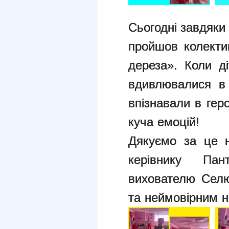
Сьогодні завдяки
пройшов
колекти
дереза». Коли д
вдивлювалися в 
впізнавали
в гер
куча емоцій!
Дякуємо за це н
керівнику
Пан
вихователю Сел
та неймовірним 