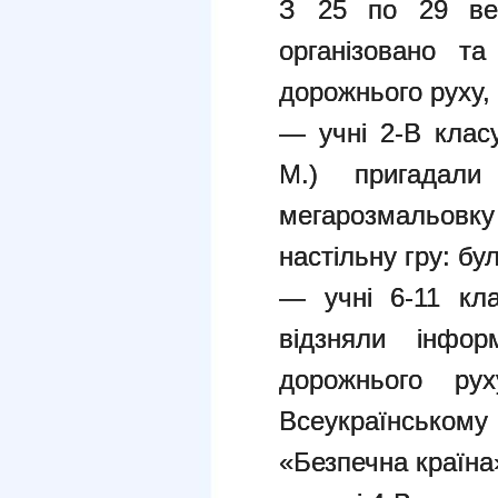
З 25 по 29 в
організовано т
дорожнього руху, 
— учні 2-В клас
М.) пригадали
мегарозмальовк
настільну гру: бу
— учні 6-11 кла
відзняли інфор
дорожнього р
Всеукраїнському
«Безпечна країна