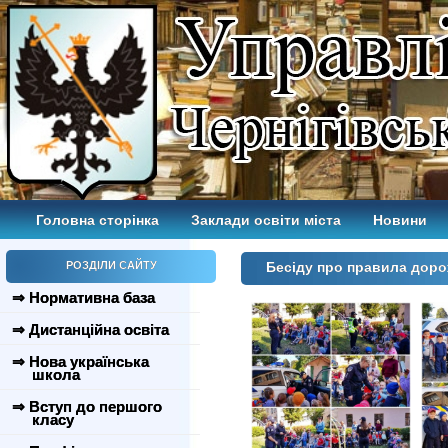
Головна сторінка
Заклади освіти міста
Новини
РОЗДІЛИ САЙТУ
Бесіду про правила дор
⇒ Нормативна база
⇒ Дистанційна освіта
⇒ Нова українська
школа
⇒ Вступ до першого
класу