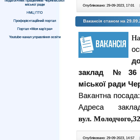
педагогічних працівників Чернігівської
міської ради
Опубліковано: 29-09-2023, 17:01
|
НМЦ ПТО
Вакансія станом на 29.09.
Профорієнтаційний портал
Портал «Моя кар’єра»
Н
Youtube-канал управління освіти
ос
д
заклад №36 «
міської ради Чер
Вакантн
а
посад
а
Адреса закл
вул. Молодчого,32-
Опубліковано: 29-09-2023, 14:57
|