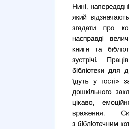
Нині, напередодні
який відзначают
згадати про ко
насправді вели
книги та бібліо
зустрічі. Праці
бібліотеки для 
їдуть у гості» 
дошкільного зак
цікаво, емоцій
враження. С
з бібліотечним к