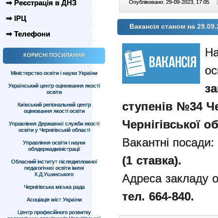
⇒ Реєстрація в ДНЗ
Опубліковано: 29-09-2023, 17:05
|
⇒ ІРЦ
Вакансія станом на 29.09.
⇒ Телефони
На
КОРИСНІ ПОСИЛАННЯ
ос
Міністерство освіти і науки України
за
Український центр оцінювання якості
освіти
ступенів №34 Че
Київський регіональний центр
оцінювання якості освіти
Чернігівської об
Управління Державної служби якості
освіти у Чернігівській області
Вакантні посади:
Управління освіти і науки
облдержадміністрації
(1 ставка).
Обласний інститут післядипломної
педагогічної освіти імені
К.Д.Ушинського
Адреса закладу о
Чернігівська міська рада
тел.
664-840.
Асоціація міст України
Центр професійного розвитку