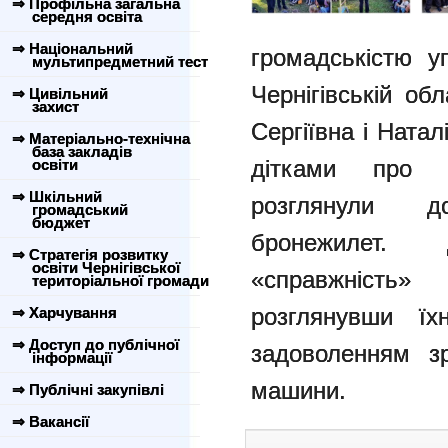
⇒ Профільна загальна
середня освіта
⇒ Національний
громадськістю уп
мультипредметний тест
Чернігівській об
⇒ Цивільний
захист
Сергіївна і Ната
⇒ Матеріально-технічна
база закладів
дітками про 
освіти
⇒ Шкільний
розглянули д
громадський
бюджет
бронежилет.
⇒ Стратегія розвитку
освіти Чернігівської
«справжність
територіальної громади
розглянувши їх
⇒ Харчування
⇒ Доступ до публічної
задоволенням з
інформації
машини.
⇒ Публічні закупівлі
⇒ Вакансії