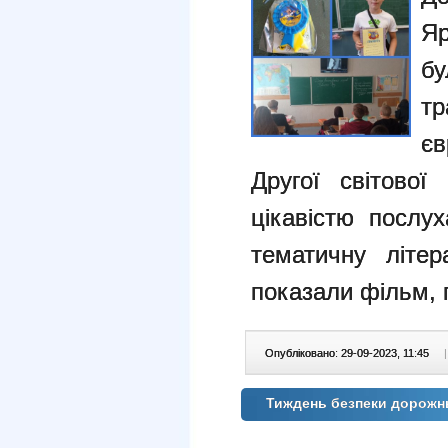
Я
бу
т
є
Другої світової
цікавістю послу
тематичну літер
показали фільм, п
Опубліковано: 29-09-2023, 11:45
|
Тиждень безпеки дорожн