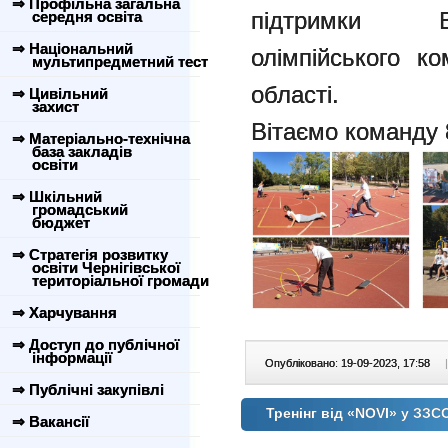
⇒ Профільна загальна
підтримки Ві
середня освіта
⇒ Національний
олімпійського ко
мультипредметний тест
області.
⇒ Цивільний
захист
Вітаємо команду 
⇒ Матеріально-технічна
база закладів
освіти
⇒ Шкільний
громадський
бюджет
⇒ Стратегія розвитку
освіти Чернігівської
територіальної громади
⇒ Харчування
⇒ Доступ до публічної
інформації
Опубліковано: 19-09-2023, 17:58
|
⇒ Публічні закупівлі
Тренінг від «NOVI» у ЗЗ
⇒ Вакансії