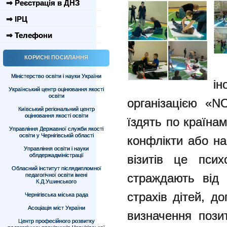
⇒ Реєстрація в ДНЗ
⇒ ІРЦ
⇒ Телефони
КОРИСНІ ПОСИЛАННЯ
Міністерство освіти і науки України
і
Український центр оцінювання якості
освіти
організацією «NO
Київський регіональний центр
оцінювання якості освіти
їздять по країнам
Управління Державної служби якості
освіти у Чернігівській області
конфлікти або на
Управління освіти і науки
облдержадміністрації
візитів це псих
Обласний інститут післядипломної
страждають від в
педагогічної освіти імені
К.Д.Ушинського
страхів дітей, д
Чернігівська міська рада
Асоціація міст України
визначення пози
Центр професійного розвитку