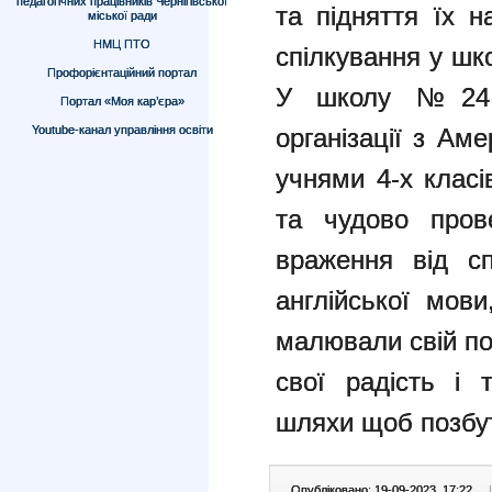
педагогічних працівників Чернігівської
та підняття їх н
міської ради
НМЦ ПТО
спілкування у шко
Профорієнтаційний портал
У школу №24 з
Портал «Моя кар’єра»
Youtube-канал управління освіти
організації з Аме
учнями 4-х класі
та чудово пров
враження від с
англійської мови
малювали свій по
свої радість і 
шляхи щоб позбут
Опубліковано: 19-09-2023, 17:22
|