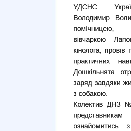
УДСНС України
Володимир Воли
помічниц
вівчаркою Лап
кінолога, провів
практичних нав
Дошкільнята от
заряд завдяки ж
з собакою.
Колектив ДНЗ №
представник
ознайомитись 