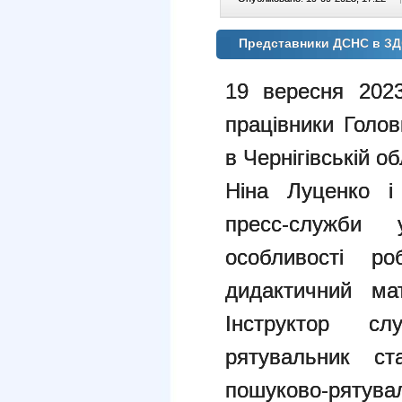
Представники ДСНС в З
19 вересня 202
працівники Голо
в Чернігівській об
Ніна Луценко і 
пресс-служби 
особливості р
дидактичний мат
Інструктор сл
рятувальник с
пошуково-рятув