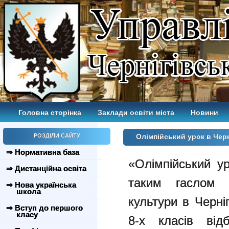
Головна сторінка
Заклади освіти міста
Новини
РОЗДІЛИ САЙТУ
Олімпійський урок в Чер
⇒ Нормативна база
«Олімпійський у
⇒ Дистанційна освіта
таким гаслом р
⇒ Нова українська
школа
культури в Черні
⇒ Вступ до першого
класу
8-х класів від