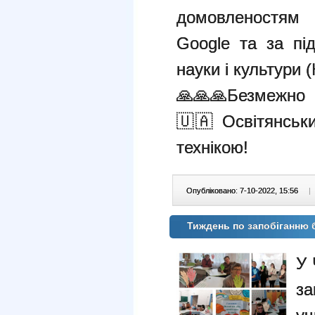
домовленостям
Google та за пі
науки і культури
🙏🙏🙏Безмежно 
🇺🇦 Освітянськ
технікою!
Опубліковано: 7-10-2022, 15:56
|
Тиждень по запобіганню 
У 
з