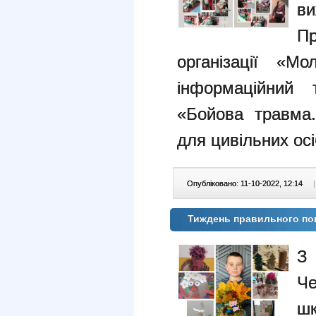
в
П
організації «М
інформаційний 
«Бойова травма
для цивільних осі
Опубліковано: 11-10-2022, 12:14
|
Тиждень правильного по
З
Че
шк