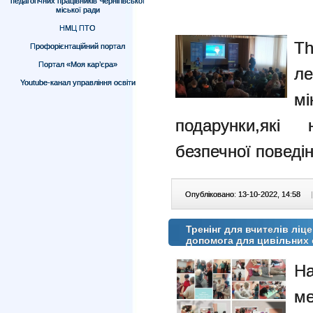
педагогічних працівників Чернігівської
міської ради
НМЦ ПТО
Th
Профорієнтаційний портал
Портал «Моя кар’єра»
ле
Youtube-канал управління освіти
м
подарунки,які
безпечної поведін
Опубліковано: 13-10-2022, 14:58
|
Тренінг для вчителів лі
допомога для цивільних 
Н
м