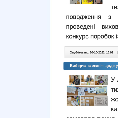
т
поводження з 
проведені вихо
конкурс поробок і
Опубліковано: 10-10-2022, 16:01
|
Виборча кампанія щодо у
У 
ти
ж
к