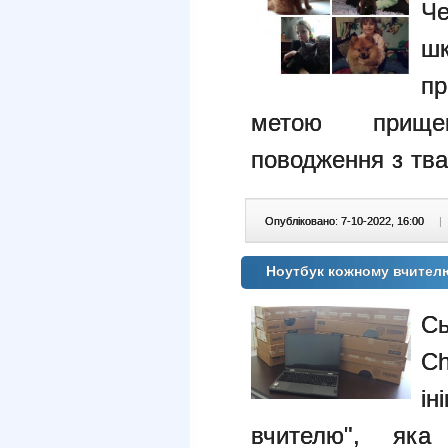
Че
шк
пр
метою прище
поводження з тв
Опубліковано: 7-10-2022, 16:00
|
Ноутбук кожному вчител
С
C
і
вчителю", як