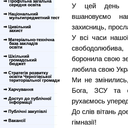
⇒ Профільна загальна
У цей день П
середня освіта
⇒ Національний
вшановуємо наш
мультипредметний тест
захисниць, просл
⇒ Цивільний
захист
У всі часи нашої
⇒ Матеріально-технічна
база закладів
свободолюбива,
освіти
⇒ Шкільний
боронила свою зе
громадський
бюджет
любила свою Укра
⇒ Стратегія розвитку
освіти Чернігівської
Ми не змінились
територіальної громади
Бога, ЗСУ та с
⇒ Харчування
⇒ Доступ до публічної
рухаємось уперед 
інформації
До слів вітань до
⇒ Публічні закупівлі
⇒ Вакансії
гімназії!