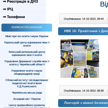
⇒ Реєстрація в ДНЗ
Ві
⇒ ІРЦ
⇒ Телефони
Опубліковано: 14-10-2022, 09:44
|
КОРИСНІ ПОСИЛАННЯ
НВК 16: Привітання з Дне
Міністерство освіти і науки України
Український центр оцінювання якості
освіти
Київський регіональний центр
оцінювання якості освіти
Управління Державної служби якості
освіти у Чернігівській області
Управління освіти і науки
облдержадміністрації
Обласний інститут післядипломної
педагогічної освіти імені
К.Д.Ушинського
Опубліковано: 14-10-2022, 08:00
|
Чернігівська міська рада
Асоціація міст України
Лекторій з мінної безпек
Центр професійного розвитку