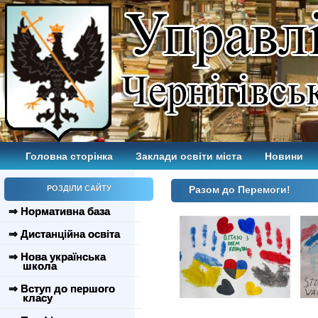
Головна сторінка
Заклади освіти міста
Новини
РОЗДІЛИ САЙТУ
Разом до Перемоги!
⇒ Нормативна база
⇒ Дистанційна освіта
⇒ Нова українська
школа
⇒ Вступ до першого
класу