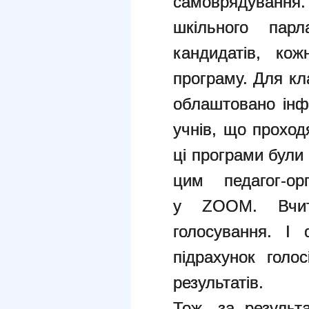
самоврядуван
шкільного пар
кандидатів, ко
програму. Для кл
облаштовано інф
учнів, що проход
ці програми були 
цим педагог-ор
у ZOOM. Вчит
голосування. І 
підрахунок голо
результатів.
Тож, за результ