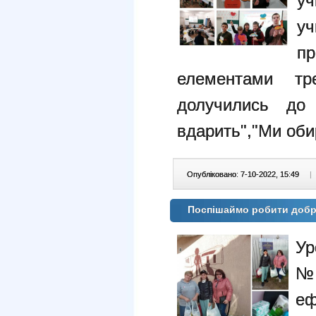
у
у
п
елементами тре
долучились до
вдарить","Ми оби
Опубліковано: 7-10-2022, 15:49
|
Поспішаймо робити добр
Ур
№ 
еф