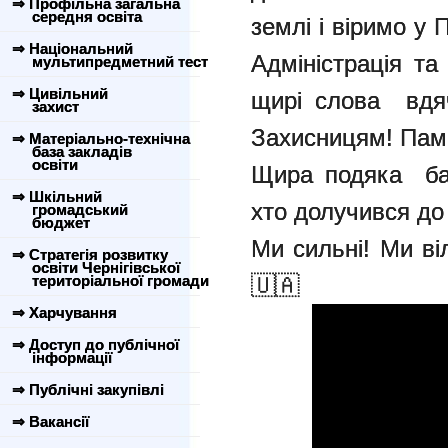
⇒ Профільна загальна
середня освіта
землі і віримо у 
⇒ Національний
Адміністрація т
мультипредметний тест
⇒ Цивільний
щирі слова вдя
захист
Захисницям! Пам'я
⇒ Матеріально-технічна
база закладів
освіти
Щира подяка бат
⇒ Шкільний
хто долучився до 
громадський
бюджет
Ми сильні! Ми ві
⇒ Стратегія розвитку
освіти Чернігівської
територіальної громади
🇺🇦
⇒ Харчування
⇒ Доступ до публічної
інформації
⇒ Публічні закупівлі
⇒ Вакансії