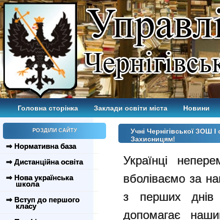
Головна сторінка
Заклади освіти міста
Новини
РОЗДІЛИ САЙТУ
Учні Чернігівської ЗОШ 
Захисницям!
⇒ Нормативна база
Українці непер
⇒ Дистанційна освіта
вболіваємо за на
⇒ Нова українська
школа
з перших днів
⇒ Вступ до першого
класу
допомагає наши