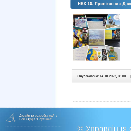
НВК 16: Привітання з Дне
Опубліковано: 14-10-2022, 08:00
|
Дизайн та розробка сайту
Веб-студія "Паутинка"
© Управління о