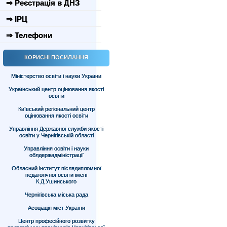
⇒ Реєстрація в ДНЗ
⇒ ІРЦ
⇒ Телефони
КОРИСНІ ПОСИЛАННЯ
Міністерство освіти і науки України
Український центр оцінювання якості
освіти
Київський регіональний центр
оцінювання якості освіти
Управління Державної служби якості
освіти у Чернігівській області
Управління освіти і науки
облдержадміністрації
Обласний інститут післядипломної
педагогічної освіти імені
К.Д.Ушинського
Чернігівська міська рада
Асоціація міст України
Центр професійного розвитку