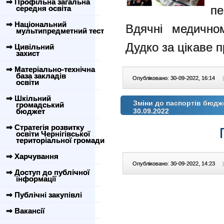
⇒ Профільна загальна
пе
середня освіта
⇒ Національний
Вдячні медично
мультипредметний тест
Дудко за цікаве п
⇒ Цивільний
захист
⇒ Матеріально-технічна
база закладів
Опубліковано: 30-09-2022, 16:14
|
освіти
⇒ Шкільний
Зміни до паспортів бюдж
громадський
бюджет
30.09.2022
⇒ Стратегія розвитку
освіти Чернігівської
територіальної громади
⇒ Харчування
Опубліковано: 30-09-2022, 14:23
|
⇒ Доступ до публічної
інформації
⇒ Публічні закупівлі
⇒ Вакансії