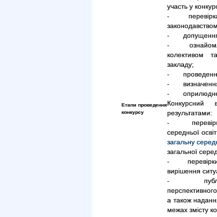
участь у конкурс
- перевірка п
законодавством
- допущення ка
- ознайомленн
колективом т
закладу;
- проведення 
- визначення 
- оприлюдненн
Конкурсний 
Етапи проведення
конкурсу
результатами:
- перевірки з
середньої осві
загальну серед
загальної серед
- перевірки 
вирішення ситу
- публічної
перспективного
а також надання
межах змісту к