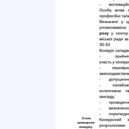
- мотиваційний
Особа може по
професійні та/а
Визначені у ц
уповноважено 
року
у сектор 
міської ради за
30-93
Конкурс складає
- прийняття д
участь у конкурс
- перевірка п
законодавством
- допущення ка
- ознайомленн
колективом т
закладу;
- проведення 
- визначення 
- оприлюдненн
Етапи
Конкурсний 
проведення
результатами:
конкурсу