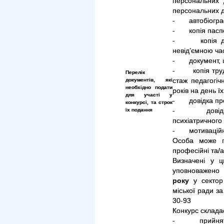
персональних
персональних 
- автобіографі
- копія паспо
- копія доку
невід’ємною час
- документ, щ
- копія трудо
Перелік
документів, які
стаж педагогіч
необхідно подати
років на день ї
для участі у
- довідка про 
конкурсі, та строк
їх подання
- довідка пр
психіатричного 
- мотиваційний
Особа може по
професійні та/а
Визначені у ц
уповноважено 
року
у сектор 
міської ради за
30-93
Конкурс складає
- прийняття д