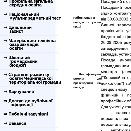
⇒ Профільна загальна
Посадовий окла
середня освіта
Посадовий окл
згідно контракт
⇒ Національний
мультипредметний тест
Найменування
від 30.08.2002 
посади та умови
Єдиної тарифн
⇒ Цивільний
праці
захист
працівників у
бюджетної сфер
⇒ Матеріально-технічна
26.09.2005 ро
база закладів
освіти
затвердження 
закладів, устан
⇒ Шкільний
Посаду дире
громадський
бюджет
громадянином У
магістра (спе
⇒ Стратегія розвитку
Кваліфікаційні
(“Корекційна ос
освіти Чернігівської
вимоги до
територіальної громади
претендентів на
психологія”) та
посаду
спеціальному з
⇒ Харчування
фізичний і п
⇒ Доступ до публічної
професійних об
інформації
Для участі у ко
- заява про 
⇒ Публічні закупівлі
персональних
⇒ Вакансії
персональних 
- автобіографі