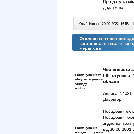
Про дату та мі
додатково.
Опубліковано: 20-09-2022, 16:53
|
Оголошення про проведен
загальноосвітнього навч
Чернігова
Чернігівська 
Найменування та
І-ІІІ ступені
місцезнаходження
області
закладу
освіти
Адреса: 14021, 
Директор
Посадовий окла
Посадовий окл
згідно контракт
Найменування
від 30.08.2002 
посади та умови