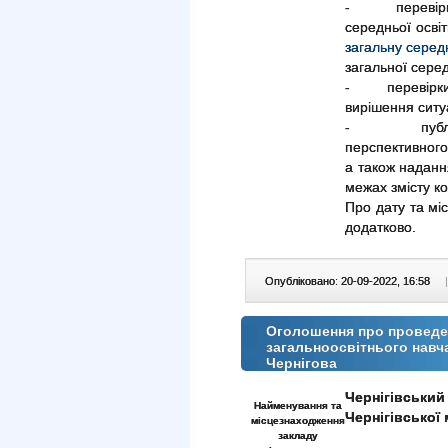
- перевірки з
середньої осві
загальну серед
загальної серед
- перевірки 
вирішення ситу
- публічної
перспективного
а також надання
межах змісту к
Про дату та мі
додатково.
Опубліковано: 20-09-2022, 16:58
|
Оголошення про проведен
загальноосвітнього навч
Чернігова
Чернігівський
Найменування та
Чернігівської 
місцезнаходження
закладу