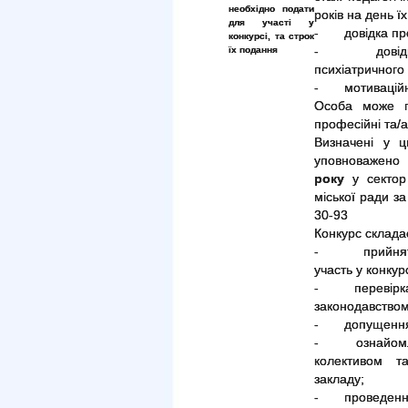
необхідно подати
років на день ї
для участі у
- довідка про 
конкурсі, та строк
їх подання
- довідка пр
психіатричного 
- мотиваційний
Особа може по
професійні та/а
Визначені у ц
уповноважено 
року
у сектор 
міської ради за
30-93
Конкурс складає
- прийняття д
участь у конкурс
- перевірка п
законодавством
- допущення ка
- ознайомленн
колективом т
закладу;
- проведення 