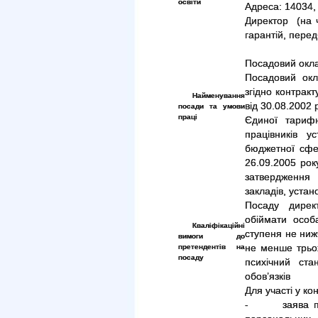
освіти
Адреса: 14034, 
Директор (на ч
гарантій, пере
Посадовий окла
Посадовий окл
згідно контракт
Найменування
від 30.08.2002 
посади та умови
праці
Єдиної тарифн
працівників у
бюджетної сфер
26.09.2005 ро
затвердження 
закладів, устан
Посаду дирек
обіймати особ
Кваліфікаційні
ступеня не нижч
вимоги до
претендентів на
не менше трьох 
посаду
психічний ст
обов’язків
Для участі у ко
- заява про 