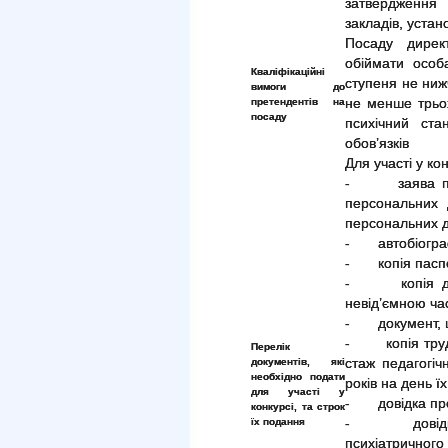
затвердження 
закладів, устан
Посаду дирек
обіймати особ
Кваліфікаційні
ступеня не нижч
вимоги до
претендентів на
не менше трьох 
посаду
психічний ст
обов’язків
Для участі у ко
- заява про 
персональних
персональних 
- автобіографі
- копія паспо
- копія доку
невід’ємною час
- документ, щ
- копія трудо
Перелік
документів, які
стаж педагогіч
необхідно подати
років на день ї
для участі у
- довідка про 
конкурсі, та строк
їх подання
- довідка пр
психіатричного 