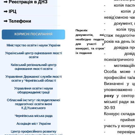
⇒ Реєстрація в ДНЗ
- копія паспо
⇒ ІРЦ
- копія доку
невід’ємною час
⇒ Телефони
- документ, щ
- копія трудо
Перелік
КОРИСНІ ПОСИЛАННЯ
документів, які
стаж педагогіч
необхідно подати
років на день ї
для участі у
Міністерство освіти і науки України
- довідка про 
конкурсі, та строк
Український центр оцінювання якості
їх подання
- довідка пр
освіти
психіатричного 
Київський регіональний центр
- мотиваційний
оцінювання якості освіти
Особа може по
Управління Державної служби якості
професійні та/а
освіти у Чернігівській області
Визначені у ц
Управління освіти і науки
уповноважено 
облдержадміністрації
року
у сектор 
Обласний інститут післядипломної
міської ради за
педагогічної освіти імені
30-93
К.Д.Ушинського
Конкурс складає
Чернігівська міська рада
- прийняття д
Асоціація міст України
участь у конкурс
Центр професійного розвитку
- перевірка п