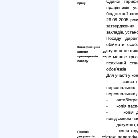
Єдиної тарифн
праці
працівників у
бюджетної сфер
26.09.2005 ро
затвердження 
закладів, устан
Посаду дирек
обіймати особ
Кваліфікаційні
ступеня не нижч
вимоги до
претендентів на
не менше трьох 
посаду
психічний ст
обов’язків
Для участі у ко
- заява про 
персональних
персональних 
- автобіографі
- копія паспо
- копія доку
невід’ємною час
- документ, щ
- копія трудо
Перелік
документів, які
стаж педагогіч