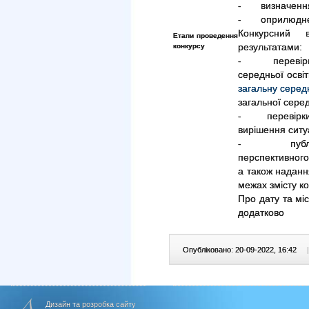
- визначення 
- оприлюдненн
Конкурсний 
Етапи проведення
конкурсу
результатами:
- перевірки з
середньої осві
загальну серед
загальної серед
- перевірки 
вирішення ситу
- публічної
перспективного
а також надання
межах змісту к
Про дату та мі
додатково
Опубліковано: 20-09-2022, 16:42
|
Дизайн та розробка сайту