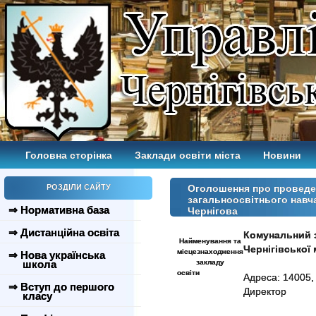
Головна сторінка
Заклади освіти міста
Новини
РОЗДІЛИ САЙТУ
Оголошення про проведен
загальноосвітнього навч
⇒ Нормативна база
Чернігова
⇒ Дистанційна освіта
Комунальний з
Найменування та
Чернігівської 
місцезнаходження
⇒ Нова українська
школа
закладу
освіти
Адреса: 14005, 
⇒ Вступ до першого
Директор
класу