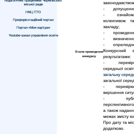
педагогічних працівників Чернігівської
законодавством
міської ради
- допущення ка
НМЦ ПТО
- ознайомленн
Профорієнтаційний портал
колективом т
закладу;
Портал «Моя кар’єра»
- проведення 
Youtube-канал управління освіти
- визначення 
- оприлюдненн
Конкурсний 
Етапи проведення
конкурсу
результатами:
- перевірки з
середньої осві
загальну серед
загальної серед
- перевірки 
вирішення ситу
- публічної
перспективного
а також надання
межах змісту к
Про дату та мі
додатково.