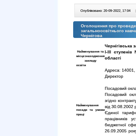
Опубліковано: 20-09-2022, 17:04
|
Оголошення про проведен
загальноосвітнього навч
Чернігова
Чернігівська 
Найменування та
І-ІІІ ступені
місцезнаходження
області
закладу
освіти
Адреса: 14001, 
Директор
Посадовий окла
Посадовий окл
згідно контракт
Найменування
від 30.08.2002 
посади та умови
Єдиної тарифн
праці
працівників у
бюджетної сфер
26.09.2005 ро