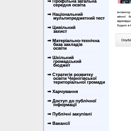
⇒ Профільна загальна
середня освіта
інспектор
⇒ Національний
мінної 
мультипредметний тест
відповіда
Будьте в 
⇒ Цивільний
захист
⇒ Матеріально-технічна
Опублі
база закладів
освіти
⇒ Шкільний
громадський
бюджет
⇒ Стратегія розвитку
освіти Чернігівської
територіальної громади
⇒ Харчування
⇒ Доступ до публічної
інформації
⇒ Публічні закупівлі
⇒ Вакансії