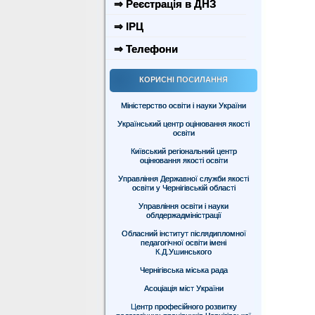
⇒ Реєстрація в ДНЗ
⇒ ІРЦ
⇒ Телефони
КОРИСНІ ПОСИЛАННЯ
Міністерство освіти і науки України
Український центр оцінювання якості
освіти
Київський регіональний центр
оцінювання якості освіти
Управління Державної служби якості
освіти у Чернігівській області
Управління освіти і науки
облдержадміністрації
Обласний інститут післядипломної
педагогічної освіти імені
К.Д.Ушинського
Чернігівська міська рада
Асоціація міст України
Центр професійного розвитку