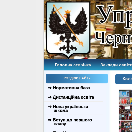
Головна сторінка
Заклади освіти
РОЗДІЛИ САЙТУ
Коле
⇒ Нормативна база
⇒ Дистанційна освіта
⇒ Нова українська
школа
⇒ Вступ до першого
класу