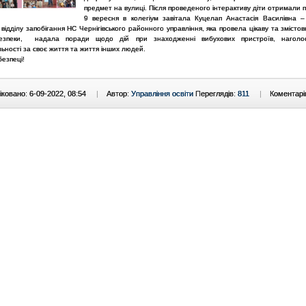
предмет на вулиці. Після проведеного інтерактиву діти отримали 
9 вересня в колегіум завітала Куцелап Анастасія Василівна –
 відділу запобігання НС Чернігівського районного управління, яка провела цікаву та змістов
безпеки, надала поради щодо дій при знаходженні вибухових пристроїв, нагол
льності за своє життя та життя інших людей.
безпеці!
ковано: 6-09-2022, 08:54
|
Автор:
Управління освіти
Переглядів:
811
|
Коментарі