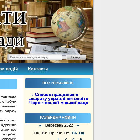
си подій
Контакти
ПРО УПРАВЛІННЯ
→ Список працівників
 будь-якого
апарату управління освіти
дно набути
Чернігівської міської ради
с воєнного
ть загрозу
КАЛЕНДАР НОВИН
манітарної
відрізняти
«
Вересень 2022
»
 знаки про
Пн
Вт
Ср
Чт
Пт
Сб
Нд
 потрібно
1
2
3
4
невідомий