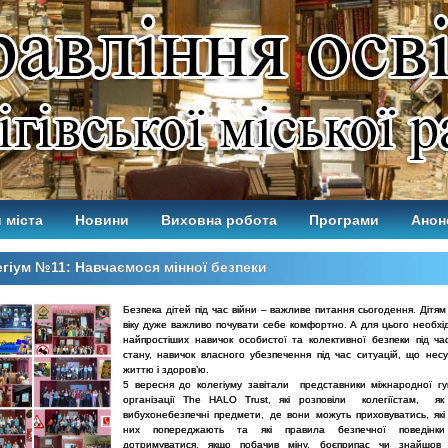
 міста
Новини
Виховна робота
Програми
Анон
гіум №11: Навчаємося мінної безпеки
Безпека дітей під час війни – важливе питання сьогодення. Дітям
віку дуже важливо почувати себе комфортно. А для цього необхі
найпростіших навичок особистої та колективної безпеки під ча
стану, навичок власного убезпечення під час ситуацій, що несу
життю і здоров’ю.
5 вересня до колегіуму завітали представники міжнародної гу
організації The HALO Trust, які розповіли колегіїстам, як 
вибухонебезпечні предмети, де вони можуть приховуватись, які
них попереджають та які правила безпечної поведінки
дотримуватися, якщо побачив міну, боєприпас чи знайшов 