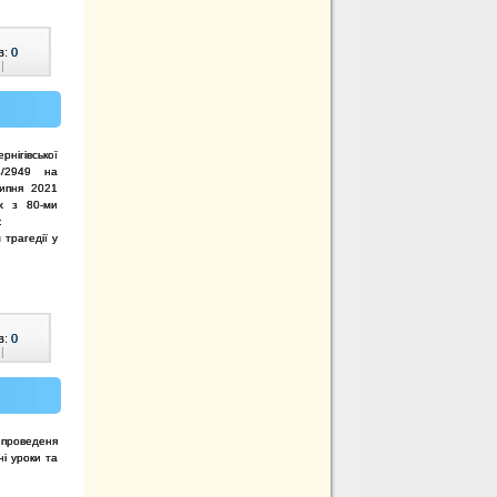
в:
0
|
ігівської
4/2949 на
липня 2021
их з 80-ми
:
 трагедії у
в:
0
|
проведеня
ні уроки та