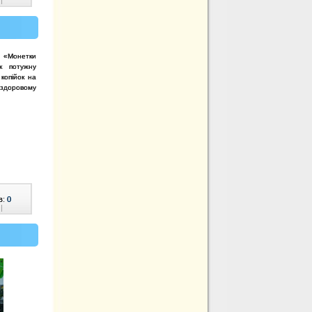
ї «Монетки
к потужну
копійок на
здоровому
в:
0
|