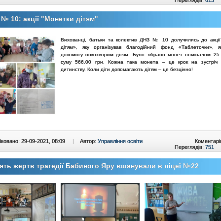
№ 10: акції "Монетки дітям"
Вихованці, батьки та колектив ДНЗ № 10 долучились до акці
дітям», яку організував благодійний фонд «Таблеточки», я
допомогу онкохворим дітям. Було зібрано монет номіналом 25 
суму 566.00 грн. Кожна така монета – це крок на зустріч 
дитинству. Коли діти допомагають дітям – це безцінно!
ковано: 29-09-2021, 08:09
|
Автор:
Управління освіти
Коментарі
Переглядів:
751
ять жертв трагедії Бабиного Яру вшанували в ліцеї №22