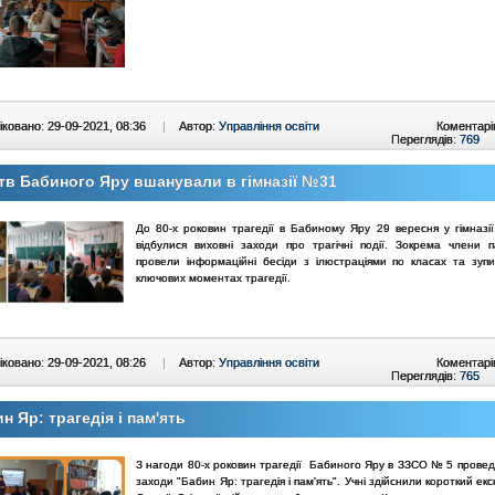
ковано: 29-09-2021, 08:36
|
Автор:
Управління освіти
Коментарі
Переглядів:
769
в Бабиного Яру вшанували в гімназії №31
До 80-х роковин трагедії в Бабиному Яру 29 вересня у гімназі
відбулися виховні заходи про трагічні події. Зокрема члени 
провели інформаційні бесіди з ілюстраціями по класах та зуп
ключових моментах трагедії.
ковано: 29-09-2021, 08:26
|
Автор:
Управління освіти
Коментарі
Переглядів:
765
н Яр: трагедія і пам'ять
З нагоди 80-х роковин трагедії Бабиного Яру в ЗЗСО № 5 проведе
заходи "Бабин Яр: трагедія і пам'ять". Учні здійснили короткий екс