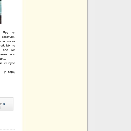
го Яру до
 багатьох,
али тисячі
тей. Ми не
ї, але ми
увати про
цях…
 № 22 було
 – у серці
в:
0
|