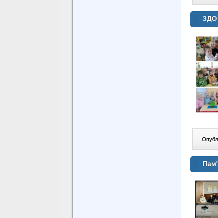
ЗДО 
Опублі
Пам'