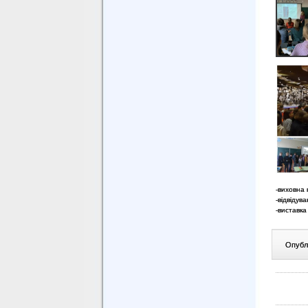
-виховна 
-відвідув
-виставка
Опублі