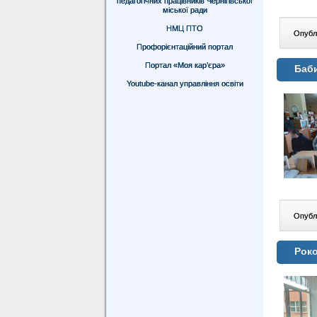
педагогічних працівників Чернігівської
міської ради
НМЦ ПТО
Опублі
Профорієнтаційний портал
Портал «Моя кар’єра»
Баби
Youtube-канал управління освіти
Опублі
Роко