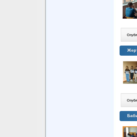
Опублі
Жерт
Опублі
Баби