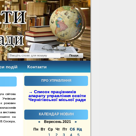
си подій
Контакти
ПРО УПРАВЛІННЯ
→ Список працівників
уга світова
апарату управління освіти
 Учнівське
Чернігівської міської ради
-х роковин
окласників
на виставка
КАЛЕНДАР НОВИН
лошено на
 В.Сосюра,
«
Вересень 2021
»
Пн
Вт
Ср
Чт
Пт
Сб
Нд
1
2
3
4
5