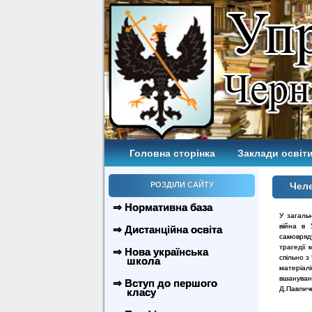
Головна сторінка
Заклади освіти
РОЗДІЛИ САЙТУ
Челе
⇒ Нормативна база
У загальн
війна в 
⇒ Дистанційна освіта
самовряд
трагедії
⇒ Нова українська
спільно з
школа
матеріа
вшануван
⇒ Вступ до першого
Д.Павличко
класу