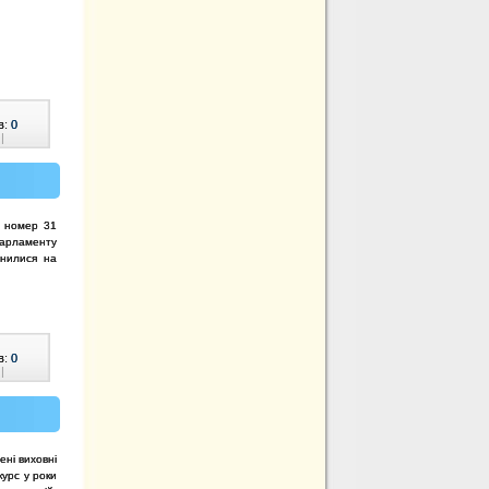
в:
0
|
ї номер 31
парламенту
инилися на
в:
0
|
ні виховні
курс у роки