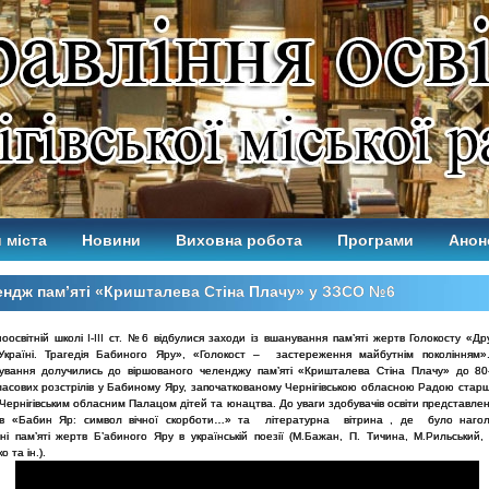
 міста
Новини
Виховна робота
Програми
Анон
ндж пам’яті «Кришталева Стіна Плачу» у ЗЗСО №6
оосвітній школі І-ІІІ ст. №6 відбулися заходи із вшанування пам’яті жертв Голокосту «Др
Україні. Трагедія Бабиного Яру», «Голокост – застереження майбутнім поколінням».
ування долучились до віршованого челенджу пам’яті «Кришталева Стіна Плачу» до 80
 масових розстрілів у Бабиному Яру, започаткованому Чернігівською обласною Радою старш
 Чернігівським обласним Палацом дітей та юнацтва. До уваги здобувачів освіти представле
лів «Бабин Яр: символ вічної скорботи…» та літературна вітрина , де було наго
ні пам’яті жертв Б’абиного Яру в українській поезії (М.Бажан, П. Тичина, М.Рильський,
 та ін.).