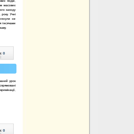
вих подій,
ем масових
ого заходу
 року. Учні
агинули не
ся тисячами
жаву.
в:
0
|
ваний урок
 спрямовані
римінації,
в:
0
|