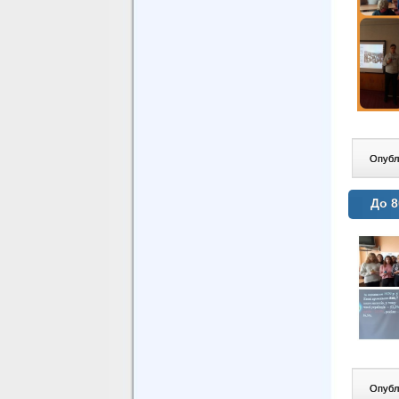
Опублі
До 8
Опублі