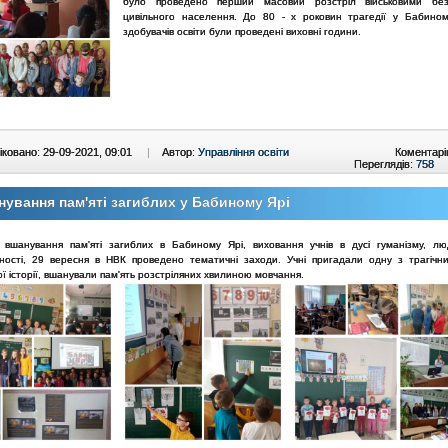
було проведено перший масовий розстріл військовими без
цивільного населення. До 80 - х роковин трагедії у Бабино
здобувачів освіти були проведені виховні години.
ковано: 29-09-2021, 09:01
|
Автор:
Управління освіти
Коментарі
Переглядів:
758
ування пам'яті загиблих у Бабиному Ярі
вшанування пам'яті загиблих в Бабиному Ярі, виховання учнів в дусі гуманізму, лю
ності, 29 вересня в НВК проведено тематичні заходи. Учні пригадали одну з трагічни
ої історії, вшанували пам'ять розстріляних хвилиною мовчання.