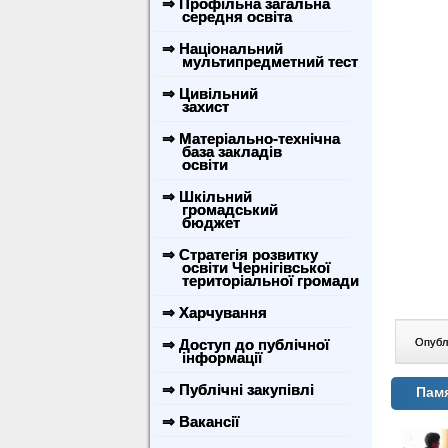
⇒ Профільна загальна
середня освіта
⇒ Національний
мультипредметний тест
⇒ Цивільний
захист
⇒ Матеріально-технічна
база закладів
освіти
⇒ Шкільний
громадський
бюджет
⇒ Стратегія розвитку
освіти Чернігівської
територіальної громади
⇒ Харчування
⇒ Доступ до публічної
Опублі
інформації
⇒ Публічні закупівлі
Пам
⇒ Вакансії