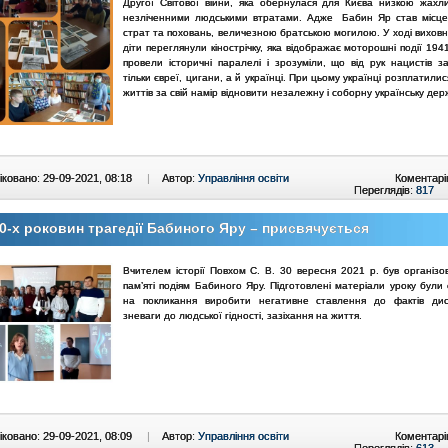
Другої Світової війни, яка обернулася для Києва низкою жахли
незліченними людськими втратами. Адже Бабин Яр став місц
страт та поховань, величезною братською могилою. У ході виховн
діти переглянули кінострічку, яка відображає моторошні події 1941
провели історичні паралелі і зрозуміли, що від рук нацистів з
тільки євреї, цигани, а й українці. При цьому українці розплатили
життів за свій намір відновити незалежну і соборну українську дер
ковано: 29-09-2021, 08:18
|
Автор:
Управління освіти
Коментарі
Переглядів:
817
0-х роковин трагедії Бабиного Яру – присвячується
Вчителем історії Повхом С. В. 30 вересня 2021 р. був організо
пам’яті подіям Бабиного Яру. Підготовлені матеріали уроку були
на покликання виробити негативне ставлення до фактів диск
зневаги до людської гідності, зазіхання на життя.
ковано: 29-09-2021, 08:09
|
Автор:
Управління освіти
Коментарі
Переглядів:
613