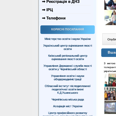
⇒ Реєстрація в ДНЗ
⇒ ІРЦ
⇒ Телефони
КОРИСНІ ПОСИЛАННЯ
Міністерство освіти і науки України
Опублі
Український центр оцінювання якості
освіти
Вшан
Київський регіональний центр
оцінювання якості освіти
З метою 
Управління Державної служби якості
толерант
освіти у Чернігівській області
українськ
Управління освіти і науки
облдержадміністрації
Обласний інститут післядипломної
педагогічної освіти імені
К.Д.Ушинського
Чернігівська міська рада
Асоціація міст України
Центр професійного розвитку