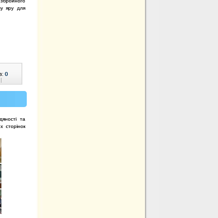
збройного
му яру для
в:
0
|
дяності та
х сторінок