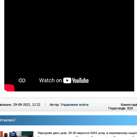
ковано: 29-09-2021, 12:22
|
Автор:
Управління освіти
Коментарі
Переглядів:
829
ятаємо!
Упродовж двох днів, 29-30 вересня 1941 року, в окупованому наци