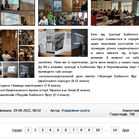
Біль від трагедії Бабино
сьогодні озивається в серцях
адже жертвами розстрілів ст
громадян різних національнос
в змозі змінити хід історі
можемо й повинні не заб
загиблих. Поки ми їх пам’ятаємо, доти вони живуть у наших сер
До 80-х роковин трагедії в Бабиному Яру в Чернігівському ліцеї
проведено такі заходи:
-загальнонаціональний урок пам’яті «Трагедія Бабиного Яру
українського народу» (9-11 класи);
година «Завжди пам’ятаємо» (7-8 класи);
ання Національного музею історії України в м. Києві (6 класи);
 малюнків «Подзвін Бабиного Яру» (5-ті класи).
ковано: 29-09-2021, 08:02
|
Автор:
Управління освіти
Коментарі
Переглядів:
798
Назад
1
2
3
4
5
6
7
8
9
10
...
14
Далі