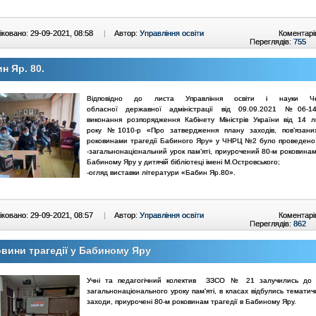
ковано: 29-09-2021, 08:58
|
Автор:
Управління освіти
Коментарі
Переглядів:
755
н Яр. 80.
Відповідно до листа Управління освіти і науки Черн
обласної
державної адміністрації від 09.09.2021 №06-1
виконання
розпорядження Кабінету Міністрів України від 14 
року №1010-р
«Про затвердження плану заходів, пов’язан
роковинами трагедії
Бабиного Яру» у ЧНРЦ №2 було проведено
-загальнонаціональний урок пам’яті, приурочений 80-м роковинам
Бабиному Яру у дитячій бібліотеці імені М.Островського;
-огляд виставки літератури «Бабин Яр.80».
ковано: 29-09-2021, 08:57
|
Автор:
Управління освіти
Коментарі
Переглядів:
862
вини трагедії у Бабиному Яру
Учні та педагогічний колектив ЗЗСО № 21 залучились до 
загальнонаціонального уроку пам'яті, в класах відбулись тематич
заходи, приурочені 80-м роковинам трагедії в Бабиному Яру.