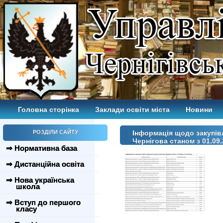
Головна сторінка
Заклади освіти міста
Новини
РОЗДІЛИ САЙТУ
Інформація щодо закупівл
Чернігова станом з 01.09.
⇒ Нормативна база
⇒ Дистанційна освіта
⇒ Нова українська
школа
⇒ Вступ до першого
класу