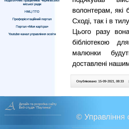
педагогічних працівників Чернігівської
міської ради
волонтерам, які 
НМЦ ПТО
Сході, так і в тилу
Профорієнтаційний портал
Портал «Моя кар’єра»
Цього разу вон
Youtube-канал управління освіти
бібліотекою дл
малюнки буду
доставлені нашим
Опубліковано: 15-09-2021, 08:33
|
Дизайн та розробка сайту
Веб-студія "Паутинка"
© Управління о