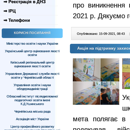
⇒ Реєстрація в ДНЗ
про виникнення 
⇒ ІРЦ
2021 р. Дякуємо 
⇒ Телефони
КОРИСНІ ПОСИЛАННЯ
Опубліковано: 15-09-2021, 08:43
|
Міністерство освіти і науки України
Акція на підтримку захис
Український центр оцінювання якості
освіти
Київський регіональний центр
оцінювання якості освіти
Управління Державної служби якості
освіти у Чернігівській області
Управління освіти і науки
облдержадміністрації
У
Обласний інститут післядипломної
педагогічної освіти імені
К.Д.Ушинського
шк
Чернігівська міська рада
мета полягає в
Асоціація міст України
Центр професійного розвитку
подякував вій