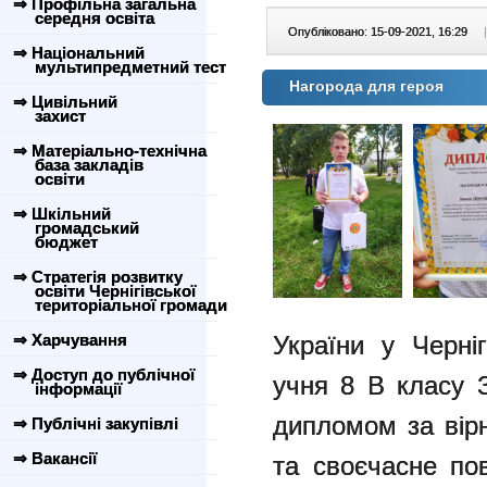
⇒ Профільна загальна
середня освіта
Опубліковано: 15-09-2021, 16:29
|
⇒ Національний
мультипредметний тест
Нагорода для героя
⇒ Цивільний
захист
⇒ Матеріально-технічна
база закладів
освіти
⇒ Шкільний
громадський
бюджет
⇒ Стратегія розвитку
освіти Чернігівської
територіальної громади
України у Черніг
⇒ Харчування
⇒ Доступ до публічної
учня 8 В класу
інформації
дипломом за вірн
⇒ Публічні закупівлі
⇒ Вакансії
та своєчасне по