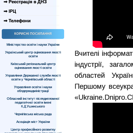
⇒ Реєстрація в ДНЗ
⇒ ІРЦ
⇒ Телефони
КОРИСНІ ПОСИЛАННЯ
Міністерство освіти і науки України
Вчителі інформат
Український центр оцінювання якості
освіти
індустрії, зага
Київський регіональний центр
оцінювання якості освіти
областей Украї
Управління Державної служби якості
освіти у Чернігівській області
Першому всеукра
Управління освіти і науки
облдержадміністрації
«Ukraine.Dnipro.C
Обласний інститут післядипломної
педагогічної освіти імені
К.Д.Ушинського
Чернігівська міська рада
Асоціація міст України
Центр професійного розвитку