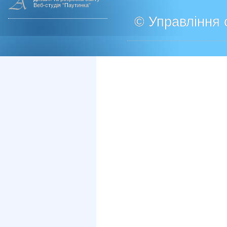
Веб-студія "Паутинка"
© Управління о