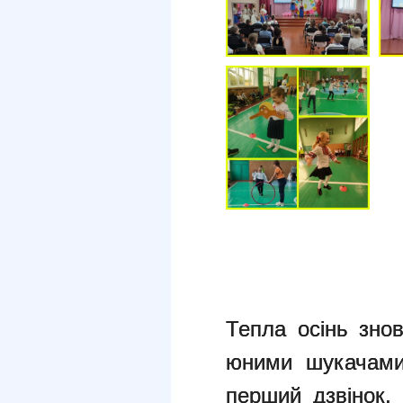
Тепла осінь зно
юними шукачами
перший дзвінок,