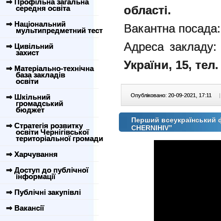
⇒ Профільна загальна
області.
середня освіта
⇒ Національний
Вакантна посада:
мультипредметний тест
Адреса закладу
⇒ Цивільний
захист
України, 15, тел.
⇒ Матеріально-технічна
база закладів
освіти
Опубліковано: 20-09-2021, 17:11
|
⇒ Шкільний
громадський
бюджет
Перший всеукраїнський 
⇒ Стратегія розвитку
CHERNIHIV”
освіти Чернігівської
територіальної громади
⇒ Харчування
⇒ Доступ до публічної
інформації
⇒ Публічні закупівлі
⇒ Вакансії