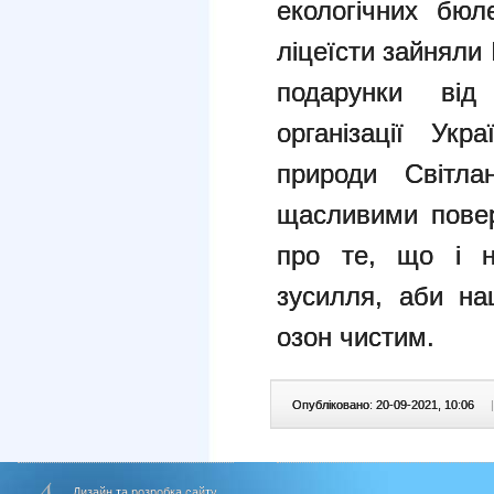
екологічних бю
ліцеїсти зайняли 
подарунки від г
організації Укр
природи Світла
щасливими повер
про те, що і н
зусилля, аби на
озон чистим.
Опубліковано: 20-09-2021, 10:06
|
Дизайн та розробка сайту