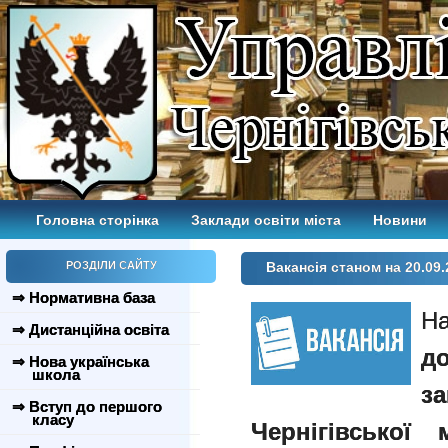
Головна сторінка
Заклади освіти міста
Новини
РОЗДІЛИ САЙТУ
Вакансія станом на 20.09.
⇒ Нормативна база
Н
⇒ Дистанційна освіта
д
⇒ Нова українська
школа
з
⇒ Вступ до першого
класу
Чернігівської 