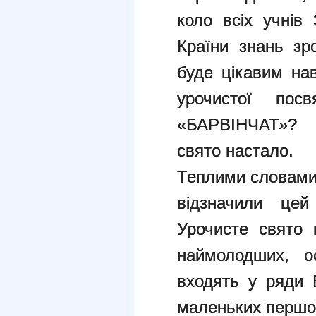
коло всіх учні
Країни знань зр
буде цікавим на
урочистої по
«БАРВІНЧАТ»? Ц
свято настало.
Теплими словами
відзначили цей
Урочисте свято 
наймолодших, о
входять у ряди
маленьких першок