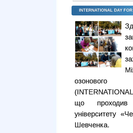
INTERNATIONAL DAY FOR
З
за
ко
з
М
озоно
(INTERNATIONAL
що проходив 
університету «Че
Шевченка. У 