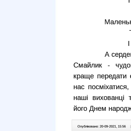
Маленьк
І
А серде
Смайлик - чудо
краще передати 
нас посміхатися,
наші вихованці 
його Днем народ
Опубліковано: 20-09-2021, 15:56
|