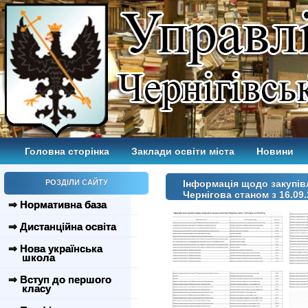
Головна сторінка
Заклади освіти міста
Новини
РОЗДІЛИ САЙТУ
Інформація щодо закупівл
Чернігова станом з 16.09.
⇒ Нормативна база
⇒ Дистанційна освіта
⇒ Нова українська
школа
⇒ Вступ до першого
класу