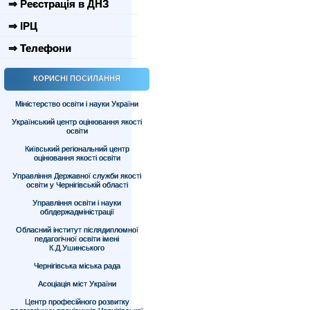
⇒ Реєстрація в ДНЗ
⇒ ІРЦ
⇒ Телефони
КОРИСНІ ПОСИЛАННЯ
Міністерство освіти і науки України
Український центр оцінювання якості
освіти
Київський регіональний центр
оцінювання якості освіти
Управління Державної служби якості
освіти у Чернігівській області
Управління освіти і науки
облдержадміністрації
Обласний інститут післядипломної
педагогічної освіти імені
К.Д.Ушинського
Чернігівська міська рада
Асоціація міст України
Центр професійного розвитку