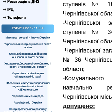
⇒ Реєстрація в ДНЗ
ступенів № 18 
⇒ ІРЦ
Чернігівської обла
⇒ Телефони
-Чернігівської 
КОРИСНІ ПОСИЛАННЯ
ступенів № 34 
Міністерство освіти і науки України
Чернігівської обла
Український центр оцінювання якості
освіти
-Чернігівської за
Київський регіональний центр
оцінювання якості освіти
№ 36 Чернігівськ
Управління Державної служби якості
освіти у Чернігівській області
області;
Управління освіти і науки
-Комунальног
облдержадміністрації
Обласний інститут післядипломної
навчально – р
педагогічної освіти імені
К.Д.Ушинського
Чернігівської міс
Чернігівська міська рада
Асоціація міст України
допущено:
Центр професійного розвитку