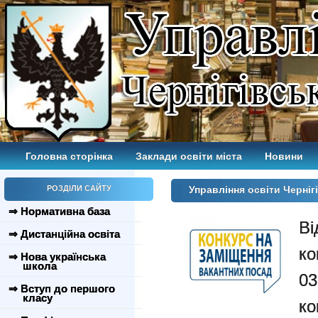
Головна сторінка
Заклади освіти міста
Новини
РОЗДІЛИ САЙТУ
Управління освіти Черніг
⇒ Нормативна база
Ві
⇒ Дистанційна освіта
к
⇒ Нова українська
школа
0
⇒ Вступ до першого
класу
ко