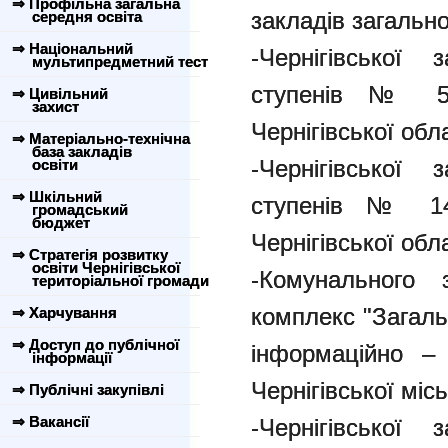
⇒ Профільна загальна
закладів загально
середня освіта
⇒ Національний
-Чернігівської 
мультипредметний тест
ступенів № 5 Ч
⇒ Цивільний
захист
Чернігівської обла
⇒ Матеріально-технічна
база закладів
-Чернігівської 
освіти
⇒ Шкільний
ступенів № 14 
громадський
бюджет
Чернігівської обла
⇒ Стратегія розвитку
освіти Чернігівської
-Комунального 
територіальної громади
комплекс "Загальн
⇒ Харчування
⇒ Доступ до публічної
інформаційно –
інформації
Чернігівської місь
⇒ Публічні закупівлі
⇒ Вакансії
-Чернігівської 