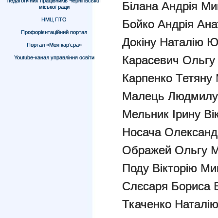
педагогічних працівників Чернігівської
Білана Андрія М
міської ради
НМЦ ПТО
Бойко Андрія Ана
Профорієнтаційний портал
Докіну Наталію Ю
Портал «Моя кар’єра»
Карасевич Ольгу 
Youtube-канал управління освіти
Карпенко Тетяну 
Малець Людмилу 
Мельник Ірину Ві
Носача Олександ
Ображей Ольгу М
Поду Вікторію Ми
Слєсаря Бориса 
Ткаченко Наталі