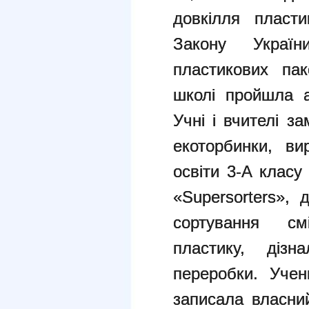
довкілля пласти
Закону Украї
пластикових пак
школі пройшла а
Учні і вчителі з
екоторбинки, ви
освіти 3-А класу
«Supersorters»,
сортування см
пластику, дізн
переробки. Учен
записала власни