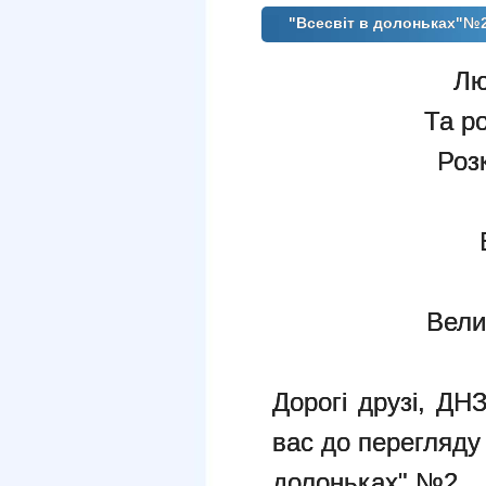
"Всесвіт в долоньках"№
Лю
Та р
Роз
Вели
Дорогі друзі, Д
вас до перегляду
долоньках" №2.