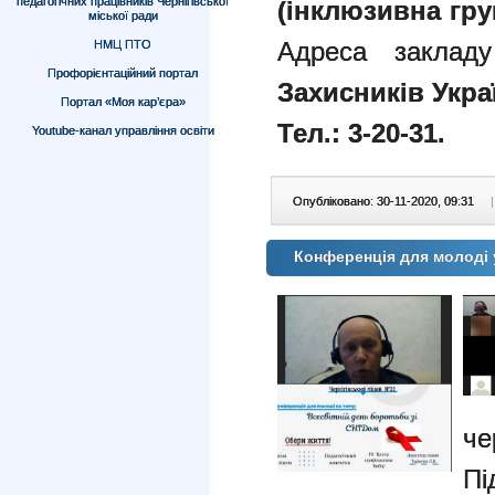
педагогічних працівників Чернігівської
(інклюзивн
міської ради
Адреса заклад
НМЦ ПТО
Профорієнтаційний портал
Захисників Укра
Портал «Моя кар’єра»
Тел.: 3-20-31
.
Youtube-канал управління освіти
Опубліковано: 30-11-2020, 09:31
|
Конференція для молоді 
че
П