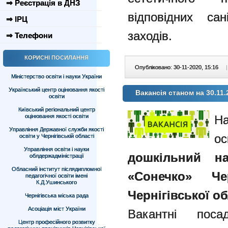
⇒ Реєстрація в ДНЗ
відповідних сан
⇒ ІРЦ
заходів.
⇒ Телефони
КОРИСНІ ПОСИЛАННЯ
Опубліковано: 30-11-2020, 15:16
|
Міністерство освіти і науки України
Український центр оцінювання якості
Вакансія станом на 30.11.
освіти
Київський регіональний центр
оцінювання якості освіти
Управління Державної служби якості
освіти у Чернігівській області
Управління освіти і науки
дошкільний 
облдержадміністрації
Обласний інститут післядипломної
«Сонечко» Че
педагогічної освіти імені
К.Д.Ушинського
Чернігівської об
Чернігівська міська рада
Асоціація міст України
Вакантні посад
Центр професійного розвитку