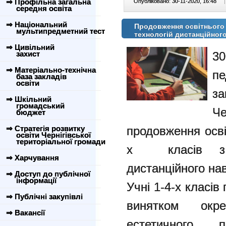
⇒ Профільна загальна
Опубліковано: 30-11-2020, 16:48
|
середня освіта
⇒ Національний
Продовження освітнього 
мультипредметний тест
технологій дистанційног
⇒ Цивільний
3
захист
⇒ Матеріально-технічна
п
база закладів
освіти
за
⇒ Шкільний
громадський
Че
бюджет
продовження осві
⇒ Стратегія розвитку
освіти Чернігівської
територіальної громади
х класів з в
⇒ Харчування
дистанційного нав
⇒ Доступ до публічної
інформації
Учні 1-4-х класі
⇒ Публічні закупівлі
винятком окр
⇒ Вакансії
естетичного 