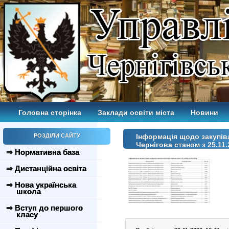
Головна сторінка
Заклади освіти міста
Новини
РОЗДІЛИ САЙТУ
Інформація щодо закупівл
Чернігова станом з 25.11.
⇒ Нормативна база
⇒ Дистанційна освіта
⇒ Нова українська
школа
⇒ Вступ до першого
класу