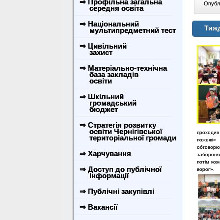
⇒ Профільна загальна
Опублі
середня освіта
⇒ Національний
Тиж
мультипредметний тест
⇒ Цивільний
захист
⇒ Матеріально-технічна
база закладів
освіти
⇒ Шкільний
громадський
бюджет
⇒ Стратегія розвитку
освіти Чернігівської
проходив
територіальної громади
пожежі» 
обговорю
⇒ Харчування
забороня
потім ко
⇒ Доступ до публічної
ворог».
інформації
⇒ Публічні закупівлі
⇒ Вакансії