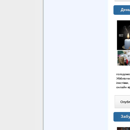
День
голодомор
Убібліоте
ілистівки
онлайн ві
Опублі
Забу