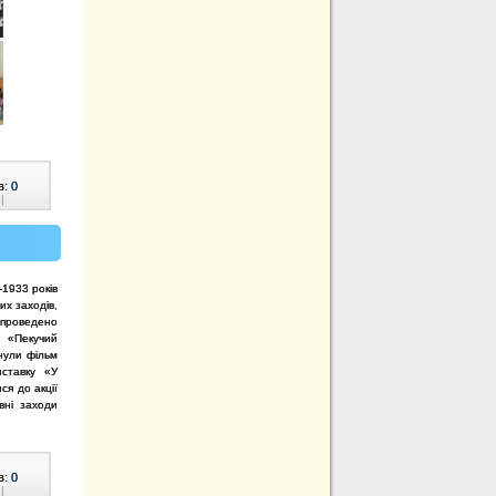
в:
0
|
1933 років
их заходів,
о проведено
, «Пекучий
янули фільм
иставку «У
ся до акції
вні заходи
в:
0
|