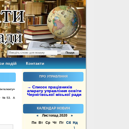
си подій
Контакти
ПРО УПРАВЛІННЯ
→ Список працівників
інтелекту»
апарату управління освіти
Чернігівської міської ради
ДО №53. А
КАЛЕНДАР НОВИН
«
Листопад 2020
»
Пн
Вт
Ср
Чт
Пт
Сб
Нд
1