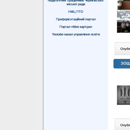
педагогічних працівників Чернігівської
міської ради
НМЦ ПТО
Профорієнтаційний портал
Портал «Моя кар’єра»
Youtube-канал управління освіти
Опублі
ЗОШ
Опублі