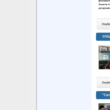
флешмоб «
Знаючи і
дискримін
Опублі
ЗОШ
Опублі
"Сві