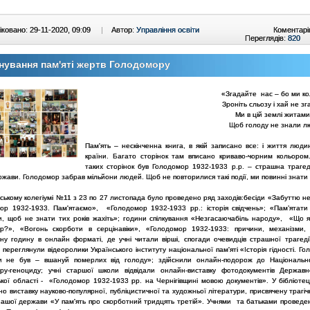
ковано: 29-11-2020, 09:09
|
Автор:
Управління освіти
Коментарі
Переглядів:
820
ування пам'яті жертв Голодомору
«Згадайте нас – бо ми ко
Зроніть сльозу і хай не зг
Ми в цій землі житам
Щоб голоду не знали лю
Пам'ять – нескінченна книга, в якій записано все: і життя люди
країни. Багато сторінок там вписано криваво-чорним кольором
таких сторінок був Голодомор 1932-1933 р.р. – страшна трагедія
жави. Голодомор забрав мільйони людей. Щоб не повторилися такі події, ми повинні знати 
вському колегіумі №11 з 23 по 27 листопада було проведено ряд заходів:бесіди «Забуттю не
ор 1932-1933. Пам'ятаємо», «Голодомор 1932-1933 рр.: історія свідчень»; «Пам’ятат
и, щоб не знати тих років жахіть»; години спілкування «Незгасаючабіль народу», «Що 
р?», «Вогонь скорботи в серцінавіки», «Голодомор 1932-1933: причини, механізми, 
рну годину в онлайн форматі, де учні читали вірші, спогади очевидців страшної трагеді
и переглянули відеоролики Українського інституту національної пам'яті «Історія гідності. Г
 не був – вшануй померлих від голоду»; здійснили онлайн-подорож до Національн
ру-геноциду; учні старшої школи відвідали онлайн-виставку фотодокументів Державн
ької області - «Голодомор 1932-1933 рр. на Чернігівщині мовою документів». У бібліотец
 виставку науково-популярної, публіцистичної та художньої літератури, присвячену трагі
ї нашої держави «У пам'ять про скорботний тридцять третій». Учнями та батьками проведе