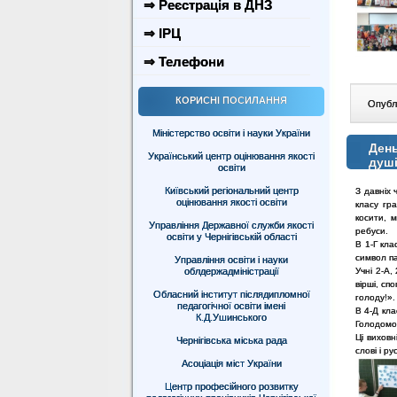
⇒ Реєстрація в ДНЗ
⇒ ІРЦ
⇒ Телефони
КОРИСНІ ПОСИЛАННЯ
Опублі
Міністерство освіти і науки України
День
Український центр оцінювання якості
душі
освіти
Київський регіональний центр
З давніх 
оцінювання якості освіти
класу гр
косити, м
Управління Державної служби якості
ребуси.
освіти у Чернігівській області
В 1-Г кл
символ па
Управління освіти і науки
Учні 2-А,
облдержадміністрації
вірші, сп
Обласний інститут післядипломної
голоду!».
педагогічної освіти імені
В 4-Д кла
К.Д.Ушинського
Голодомо
Ці виховн
Чернігівська міська рада
слові і рус
Асоціація міст України
Центр професійного розвитку