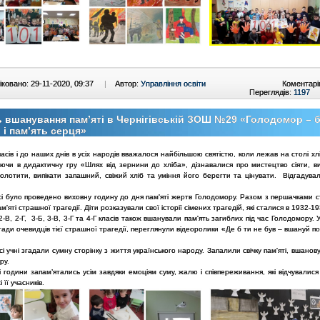
ковано: 29-11-2020, 09:37
|
Автор:
Управління освіти
Коментарі
Переглядів:
1197
 вшанування пам’яті в Чернігівській ЗОШ №29 «Голодомор – б
 і пам’ять серця»
часів і до наших днів в усіх народів вважалося найбільшою святістю, коли лежав на столі хлі
аючи в дидактичну гру «Шлях від зернини до хліба», дізнавалися про мистецтво сіяти, в
олотити, випікати запашний, свіжий хліб та уміння його берегти та цінувати. Відгадувал
асі було проведено виховну годину до дня пам'яті жертв Голодомору. Разом з першачками 
м'яті страшної трагедії. Діти розказували свої історії сімених трагедій, які сталися в 1932-19
 2-В, 2-Г, 3-Б, 3-В, 3-Г та 4-Г класів також вшанували пам'ять загиблих під час Голодомору. 
огади очевидців тієї страшної трагедії, переглянули відеоролики «Де б ти не був – вшануй п
сі учні згадали сумну сторінку з життя українського народу. Запалили свічку пам'яті, вшано
ру.
і години запам’ятались усім завдяки емоціям суму, жалю і співпереживання, які відчувалис
і її учасників.