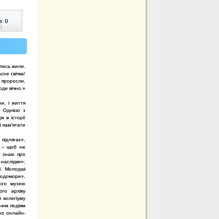
в:
0
|
лись жили.
асне свічка!
и проросли,
ди вічно.»
ни, і життя
. Однією з
 в історії
і пам'ятати
 підлягає»,
и – щоб не
я знаю про
наслідки»;
ї. Молодші
олодомори»,
ого музею
ого архіву
і колегіуму
чним подіям
но онлайн-