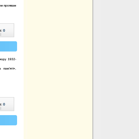
им проявам
в:
0
|
мору 1932-
 пам’яті»,
в:
0
|