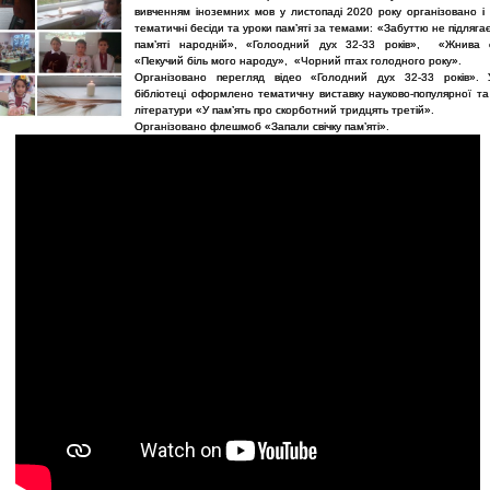
вивченням іноземних мов у листопаді 2020 року організовано і
тематичні бесіди та уроки пам’яті за темами: «Забуттю не підлягає»
пам’яті народній», «Голоодний дух 32-33 років», «Жнива с
«Пекучий біль мого народу», «Чорний птах голодного року».
Організовано перегляд відео «Голодний дух 32-33 років». 
бібліотеці оформлено тематичну виставку науково-популярної та
літератури «У пам’ять про скорботний тридцять третій».
Організовано флешмоб «Запали свічку пам’яті».