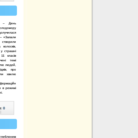
а – День
олодомору
долучилася
 – «Запали
ів створили
а колосків,
 у страшні
11 класів
чені темі
олю людей,
дків, про
или хвилю
нформаційн
о в режимі
і.
в:
0
|
оглибленим