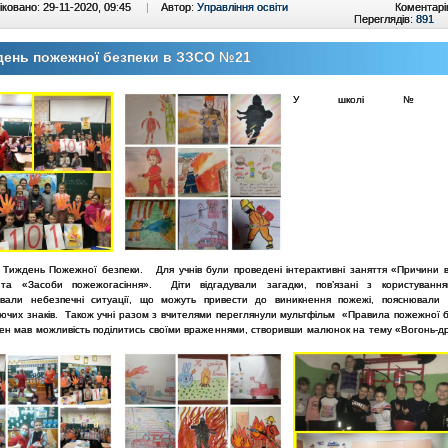
ковано: 29-11-2020, 09:45
|
Автор:
Управління освіти
Коментарі
Переглядів:
891
день пожежної безпеки в ЗЗСО №21
У школі 
 Тиждень Пожежної безпеки. Для учнів були проведені інтерактивні заняття «Причини 
та «Засоби пожежогасіння». Діти відгадували загадки, пов’язані з користування
вали небезпечні ситуації, що можуть привести до виникнення пожежі, пояснювали
ючих знаків. Також учні разом з вчителями переглянули мультфільм «Правила пожежної б
жен мав можливість поділитись своїми враженнями, створивши малюнок на тему «Вогонь-дру