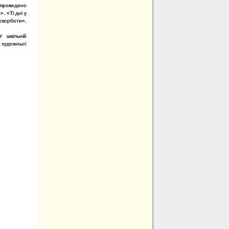
 проведено
, «Ті дні у
корботи»,
У шкільній
 художньої