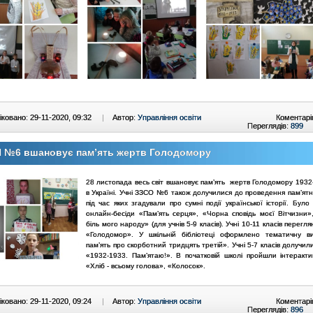
ковано: 29-11-2020, 09:32
|
Автор:
Управління освіти
Коментарі
Переглядів:
899
 №6 вшановує пам’ять жертв Голодомору
28 листопада весь світ вшановує пам’ять жертв Голодомору 1932-
в Україні. Учні ЗЗСО №6 також долучилися до проведення пам’ятн
під час яких згадували про сумні події української історії. Бул
онлайн-бесіди «Пам’ять серця», «Чорна сповідь моєї Вітчизни»
біль мого народу» (для учнів 5-9 класів). Учні 10-11 класів перегл
«Голодомор». У шкільній бібліотеці оформлено тематичну в
пам’ять про скорботний тридцять третій». Учні 5-7 класів долучили
«1932-1933. Пам’ятаю!». В початковій школі пройшли інтеракти
«Хліб - всьому голова», «Колосок».
ковано: 29-11-2020, 09:24
|
Автор:
Управління освіти
Коментарі
Переглядів:
896