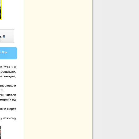
в:
0
|
іль
б. Учні 1-А
ирощувати,
и загадки,
створювали
33.
Учні читали
омерлих від
вуючи жертв
я у кожному