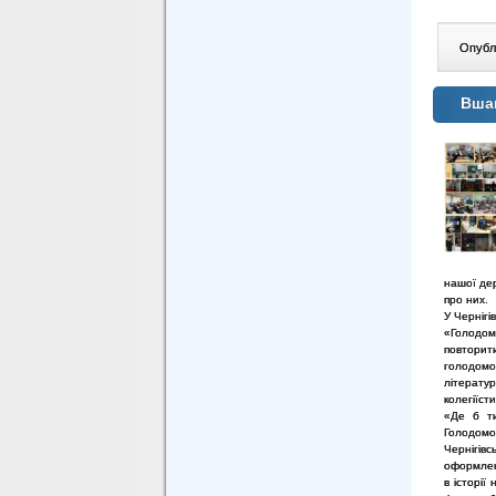
Опублі
Вшан
нашої дер
про них.
У Чернігі
«Голодом
повторит
голодомо
літерату
колегіїст
«Де б ти
Голодомо
Чернігівс
оформлено
в історі