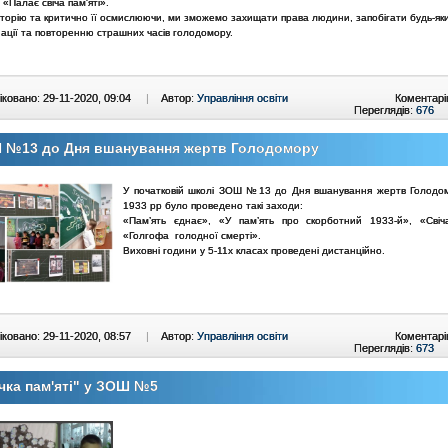
Палає свіча пам'яті».
сторію та критично її осмислюючи, ми зможемо захищати права людини, запобігати будь-як
ації та повторенню страшних часів голодомору.
ковано: 29-11-2020, 09:04
|
Автор:
Управління освіти
Коментарі
Переглядів:
676
 №13 до Дня вшанування жертв Голодомору
У початковій школі ЗОШ №13 до Дня вшанування жертв Голодо
1933 рр було проведено такі заходи:
«Пам’ять єднає», «У пам’ять про скорботний 1933-й», «Свіча
«Голгофа голодної смерті».
Виховні години у 5-11х класах проведені дистанційно.
ковано: 29-11-2020, 08:57
|
Автор:
Управління освіти
Коментарі
Переглядів:
673
чка пам'яті" у ЗОШ №5