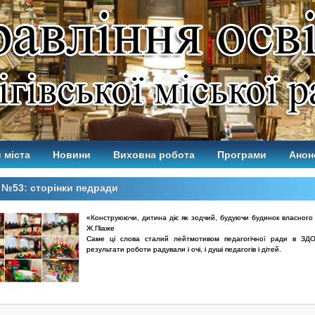
 міста
Новини
Виховна робота
Програми
Анон
№53: сторінки педради
«Конструюючи, дитина діє як зодчий, будуючи будинок власного 
Ж.Піаже
Саме ці слова сталий лейтмотивом педагогічної ради в З
результати роботи радували і очі, і душі педагогів і дітей.