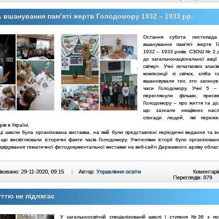
 вшанування пам’яті жертв Голодомору 1932 – 1933 рр.
Остання субота листопад
вшанування пам’яті жертв Г
1932 – 1933 років. СЗОШ № 2 
до загальнонаціональної акції
свічку». Учні початкових клас
композиції зі свічок, хліба т
вшановували тих, хто загинув
часи Голодомору. Учні 5 – 
переглянули фільми, присвя
Голодомору – про життя та д
що зазнали нищівних наслі
спогади людей, які переж
ів в Україні.
ці школи була організована виставка, на якій були представлені періодичні видання та і
, що висвітлювали історичні факти часів Голодомору. Учителями історії було організован
двідування тематичної фотодокументальної виставки на веб-сайті Державного архіву област
ковано: 29-11-2020, 09:15
|
Автор:
Управління освіти
Коментарі
Переглядів:
879
ттю не підлягає
У загальноосвітній спеціалізованій школі І ступеня №36 з п