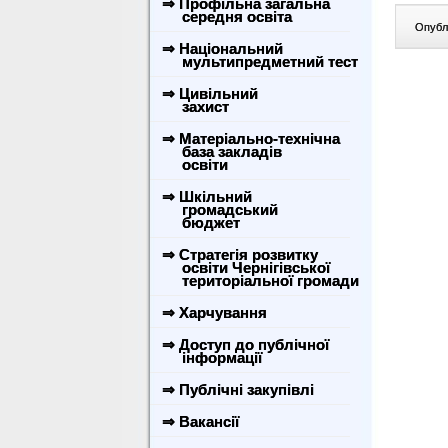
⇒ Профільна загальна
середня освіта
Опублі
⇒ Національний
мультипредметний тест
⇒ Цивільний
захист
⇒ Матеріально-технічна
база закладів
освіти
⇒ Шкільний
громадський
бюджет
⇒ Стратегія розвитку
освіти Чернігівської
територіальної громади
⇒ Харчування
⇒ Доступ до публічної
інформації
⇒ Публічні закупівлі
⇒ Вакансії