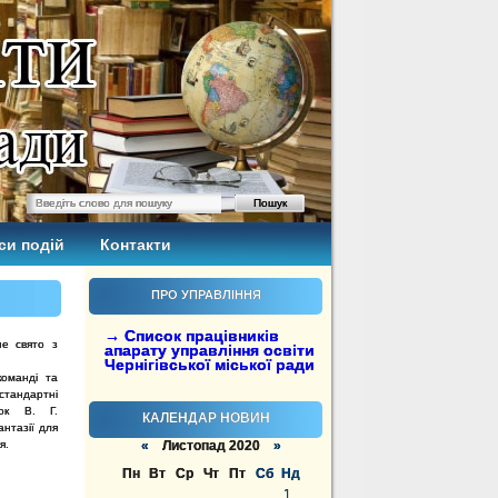
си подій
Контакти
ПРО УПРАВЛІННЯ
→ Список працівників
е свято з
апарату управління освіти
Чернігівської міської ради
оманді та
стандартні
ок В. Г.
КАЛЕНДАР НОВИН
нтазії для
я.
«
Листопад 2020
»
Пн
Вт
Ср
Чт
Пт
Сб
Нд
1