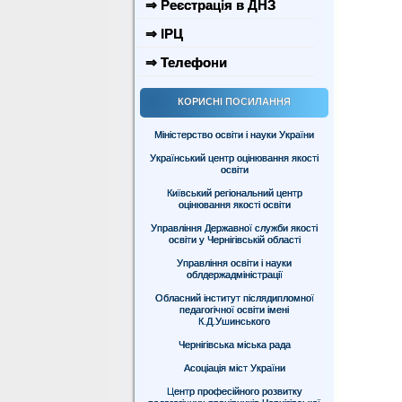
⇒ Реєстрація в ДНЗ
⇒ ІРЦ
⇒ Телефони
КОРИСНІ ПОСИЛАННЯ
Міністерство освіти і науки України
Український центр оцінювання якості
освіти
Київський регіональний центр
оцінювання якості освіти
Управління Державної служби якості
освіти у Чернігівській області
Управління освіти і науки
облдержадміністрації
Обласний інститут післядипломної
педагогічної освіти імені
К.Д.Ушинського
Чернігівська міська рада
Асоціація міст України
Центр професійного розвитку