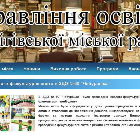
 міста
Новини
Виховна робота
Програми
Анон
ого-фізкультурне свято в ЗДО №60 "Чебурашка"
У ЗДО №60 "Чебурашка" було проведено еколого-фізкультурн
елементами тимбілдингу.
Метою якого було сформувати у дітей уміння працювати в к
активне ставлення до збереження довкілля. Використовуючи не
форми та методи навчання інструктор закладу Вилив
продемонструвала як можна використати безмежні можливості фа
проведення фізкультурного свята в режимі інтерактивного навчанн